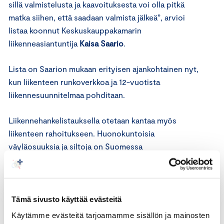
sillä valmistelusta ja kaavoituksesta voi olla pitkä
matka siihen, että saadaan valmista jälkeä”, arvioi
listaa koonnut Keskuskauppakamarin
liikenneasiantuntija
Kaisa Saario
.
Lista on Saarion mukaan erityisen ajankohtainen nyt,
kun liikenteen runkoverkkoa ja 12-vuotista
liikennesuunnitelmaa pohditaan.
Liikennehankelistauksella otetaan kantaa myös
liikenteen rahoitukseen. Huonokuntoisia
väyläosuuksia ja siltoja on Suomessa
kauppakamarien mukaan liikaa. Koko Suomen etu on,
että bruttokansantuotteen ainesosat, raaka-aineet
ja valmiiden tuotteiden kuljetusketjut liikkuvat
liikenneverkossa sujuvasti ja kustannustehokkaasti.
Tämä sivusto käyttää evästeitä
Suomi on viennistä riippuvainen maa, jolla on
Käytämme evästeitä tarjoamamme sisällön ja mainosten