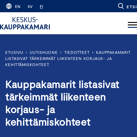
Skip
EN
SV
FI
ETSI
to
content
ETUSIVU
›
UUTISHUONE
›
TIEDOTTEET
›
KAUPPAKAMARIT
LISTASIVAT TÄRKEIMMÄT LIIKENTEEN KORJAUS- JA
KEHITTÄMISKOHTEET
Kauppakamarit listasivat
tärkeimmät liikenteen
korjaus- ja
kehittämiskohteet