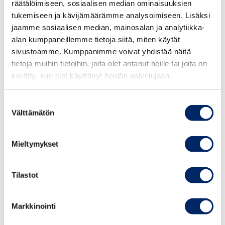
pidemmät etäisyydet markkinoille kuin monella
räätälöimiseen, sosiaalisen median ominaisuuksien
keskeisellä kilpailijamaalla. Hyvillä liikenneyhteyksillä
tukemiseen ja kävijämäärämme analysoimiseen. Lisäksi
on ainakin osittain mahdollista kompensoida
jaamme sosiaalisen median, mainosalan ja analytiikka-
etäisyyksien aiheuttamaa haittaa kilpailukyvylle.
alan kumppaneillemme tietoja siitä, miten käytät
sivustoamme. Kumppanimme voivat yhdistää näitä
tietoja muihin tietoihin, joita olet antanut heille tai joita on
“On todella huolestuttavaa, että vientireittien
kerätty, kun olet käyttänyt heidän palvelujaan.
sujuvuus on vaarassa heikentyä rahoitustason
heittelehtimisen vuoksi. Puolueiden keväällä
Suostumuksen
lupaamaa 300 miljoonan euron lisärahoitusta
Välttämätön
valinta
väylien kuntoon ei saa unohtaa tai siirtää
tulevaisuuteen. Infran tasossa Suomi jää aina
Ruotsista jälkeen, mikäli rahoitus ei ole riittävää
Mieltymykset
edes väylien kunnon tai turvallisuuden
ylläpitämiseen”, Saario sanoo.
Tilastot
Julkisen talouden suunnitelman mukaan luvattu 300
Markkinointi
miljoonan euron lisäys tulisi vasta vuonna 2022.
Elinkeinoelämän yhteinen pelko on, että väylien