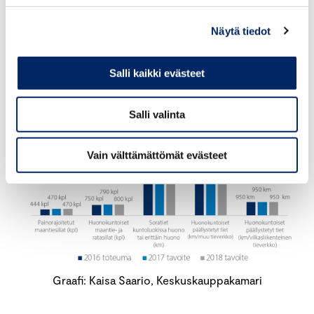
rapautuminen kiihtyy ilman tasokorotuksen
aikaistamista. Saarion mukaan asiaan olisikin syytä
Näytä tiedot
puuttua hallituksen budjettiriihessä.
Salli kaikki evästeet
Salli valinta
Vain välttämättömät evästeet
Graafi: Kaisa Saario, Keskuskauppakamari