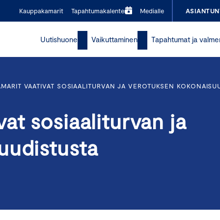
Kauppakamarit
Tapahtumakalenteri
Medialle
ASIANTUN
Uutishuone
Vaikuttaminen
Tapahtumat ja valme
MARIT VAATIVAT SOSIAALITURVAN JA VEROTUKSEN KOKONAISU
at sosiaaliturvan ja
uudistusta