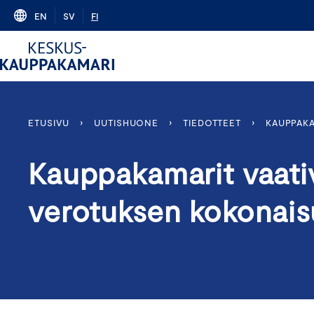
Skip
EN
SV
FI
to
content
ETUSIVU
›
UUTISHUONE
›
TIEDOTTEET
›
KAUPPAKA
Kauppakamarit vaativ
verotuksen kokonais