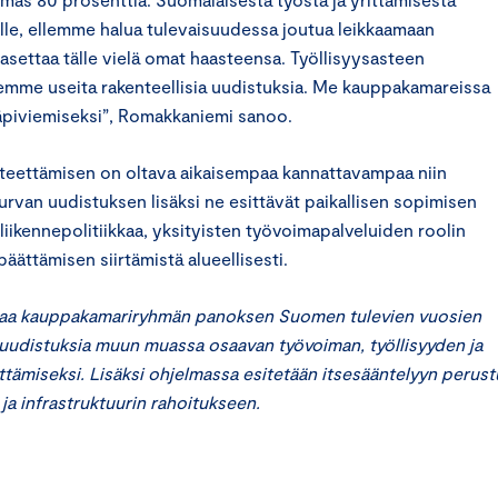
eille, ellemme halua tulevaisuudessa joutua leikkaamaan
settaa tälle vielä omat haasteensa. Työllisyysasteen
semme useita rakenteellisia uudistuksia. Me kauppakamareissa
äpiviemiseksi”, Romakkaniemi sanoo.
teettämisen on oltava aikaisempaa kannattavampaa niin
urvan uudistuksen lisäksi ne esittävät paikallisen sopimisen
liikennepolitiikkaa, yksityisten työvoimapalveluiden roolin
ättämisen siirtämistä alueellisesti.
joaa kauppakamariryhmän panoksen Suomen tulevien vuosien
uudistuksia muun muassa osaavan työvoiman, työllisyyden ja
ttämiseksi. Lisäksi ohjelmassa esitetään itsesääntelyyn perust
ja infrastruktuurin rahoitukseen.