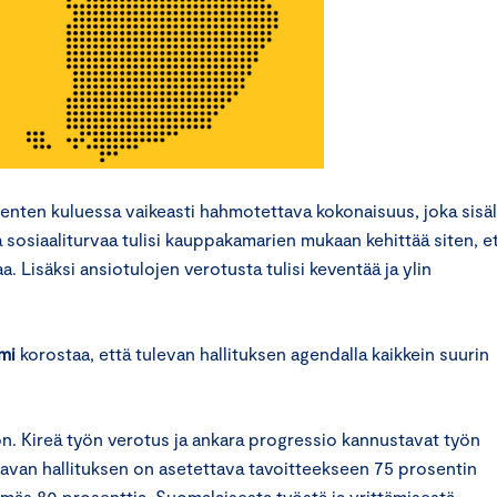
nten kuluessa vaikeasti hahmotettava kokonaisuus, joka sisäl
 sosiaaliturvaa tulisi kauppakamarien mukaan kehittää siten, e
. Lisäksi ansiotulojen verotusta tulisi keventää ja ylin
mi
korostaa, että tulevan hallituksen agendalla kaikkein suurin
n. Kireä työn verotus ja ankara progressio kannustavat työn
aavan hallituksen on asetettava tavoitteekseen 75 prosentin
mmäs 80 prosenttia. Suomalaisesta työstä ja yrittämisestä