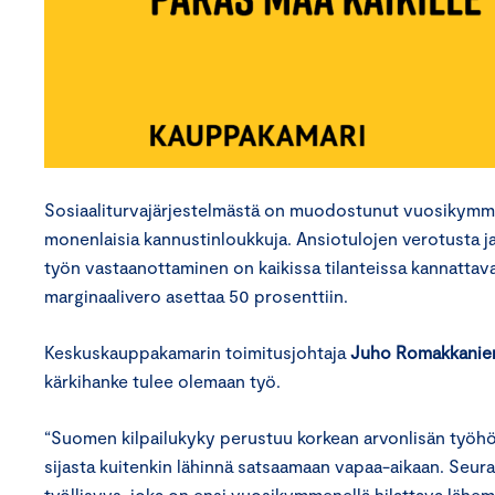
Sosiaaliturvajärjestelmästä on muodostunut vuosikymme
monenlaisia kannustinloukkuja. Ansiotulojen verotusta ja
työn vastaanottaminen on kaikissa tilanteissa kannattavaa
marginaalivero asettaa 50 prosenttiin.
Keskuskauppakamarin toimitusjohtaja
Juho Romakkanie
kärkihanke tulee olemaan työ.
“Suomen kilpailukyky perustuu korkean arvonlisän työhö
sijasta kuitenkin lähinnä satsaamaan vapaa-aikaan. Seur
työllisyys, joka on ensi vuosikymmenellä hilattava lähe