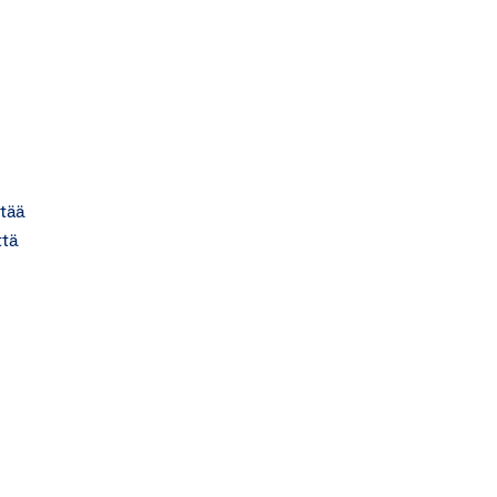
tää
ttä