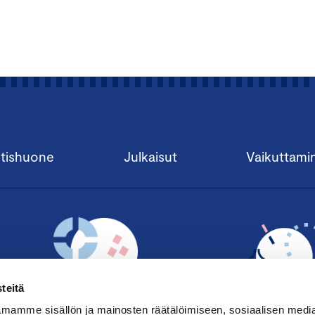
tishuone
Julkaisut
Vaikuttami
teitä
mamme sisällön ja mainosten räätälöimiseen, sosiaalisen medi