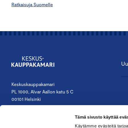
Ratkaisuja Suomelle
Uu
Keskuskauppakamari
PL 1000, Alvar Aallon katu 5 C
00101 Helsinki
09 4242 6200
Tämä sivusto käyttää eväs
keskuskauppakamari@chamber.fi
Käytämme evästeitä tarjoa