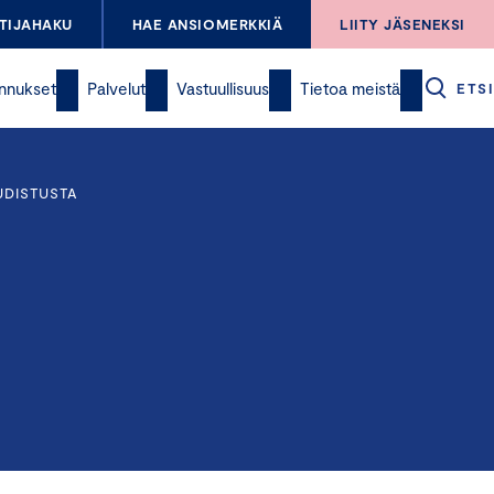
TIJAHAKU
HAE ANSIOMERKKIÄ
LIITY JÄSENEKSI
nnukset
Palvelut
Vastuullisuus
Tietoa meistä
ETSI
UDISTUSTA