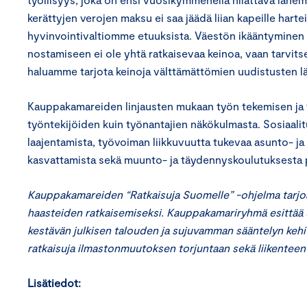
kerättyjen verojen maksu ei saa jäädä liian kapeille hart
hyvinvointivaltiomme etuuksista. Väestön ikääntyminen a
nostamiseen ei ole yhtä ratkaisevaa keinoa, vaan tarvit
haluamme tarjota keinoja välttämättömien uudistusten l
Kauppakamareiden linjausten mukaan työn tekemisen ja 
työntekijöiden kuin työnantajien näkökulmasta. Sosiaalit
laajentamista, työvoiman liikkuvuutta tukevaa asunto- ja 
kasvattamista sekä muunto- ja täydennyskoulutuksesta pä
Kauppakamareiden “Ratkaisuja Suomelle” -ohjelma tar
haasteiden ratkaisemiseksi. Kauppakamariryhmä esittää 
kestävän julkisen talouden ja sujuvamman sääntelyn kehi
ratkaisuja ilmastonmuutoksen torjuntaan sekä liikenteen 
Lisätiedot: