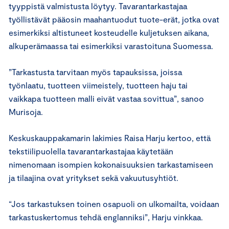
tyyppistä valmistusta löytyy. Tavarantarkastajaa
työllistävät pääosin maahantuodut tuote-erät, jotka ovat
esimerkiksi altistuneet kosteudelle kuljetuksen aikana,
alkuperämaassa tai esimerkiksi varastoituna Suomessa.
”Tarkastusta tarvitaan myös tapauksissa, joissa
työnlaatu, tuotteen viimeistely, tuotteen haju tai
vaikkapa tuotteen malli eivät vastaa sovittua”, sanoo
Murisoja.
Keskuskauppakamarin lakimies Raisa Harju kertoo, että
tekstiilipuolella tavarantarkastajaa käytetään
nimenomaan isompien kokonaisuuksien tarkastamiseen
ja tilaajina ovat yritykset sekä vakuutusyhtiöt.
“Jos tarkastuksen toinen osapuoli on ulkomailta, voidaan
tarkastuskertomus tehdä englanniksi”, Harju vinkkaa.