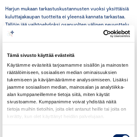
Harjun mukaan tarkastuskustannusten vuoksi yksittäisiä
kuluttajakaupan tuotteita ei yleensä kannata tarkastaa.
Tällöin jää vaihtoehdoksi osapuolten välinen neuvottelu
ja viime kädessä kuluttajariitalautakunta.
Suosi luonnonmateriaaleja kesällä
Tämä sivusto käyttää evästeitä
Kesäkeleillä ja varsinkin helteellä toimivat parhaiten
Käytämme evästeitä tarjoamamme sisällön ja mainosten
luonnonmateriaalit, kuten pellava, silkki ja puuvilla.
räätälöimiseen, sosiaalisen median ominaisuuksien
Ostohetkellä kannattaa kiinnittää huomiota siihen, että
tukemiseen ja kävijämäärämme analysoimiseen. Lisäksi
jaamme sosiaalisen median, mainosalan ja analytiikka-
kuitusisällössä on enemmän luonnonkuitua.
alan kumppaneillemme tietoja siitä, miten käytät
sivustoamme. Kumppanimme voivat yhdistää näitä
”Luonnonkuitujen ohella myös muuntokuidut kuten
tietoja muihin tietoihin, joita olet antanut heille tai joita on
viskoosi ja lyocel ovat miellyttävän tuntuisia ja kosteutta
kerätty, kun olet käyttänyt heidän palvelujaan.
imeviä materiaaleja. Viskoosia valmistetaan mm.
koivusta, bambusta, kuusesta tai vaikka männystä”,
Suostumuksen
sanoo Fält-Itkonen.