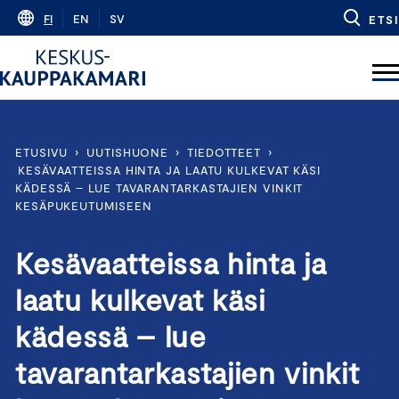
Skip
FI
EN
SV
ETSI
to
content
ETUSIVU
›
UUTISHUONE
›
TIEDOTTEET
›
KESÄVAATTEISSA HINTA JA LAATU KULKEVAT KÄSI
KÄDESSÄ – LUE TAVARANTARKASTAJIEN VINKIT
KESÄPUKEUTUMISEEN
Kesävaatteissa hinta ja
laatu kulkevat käsi
kädessä – lue
tavarantarkastajien vinkit