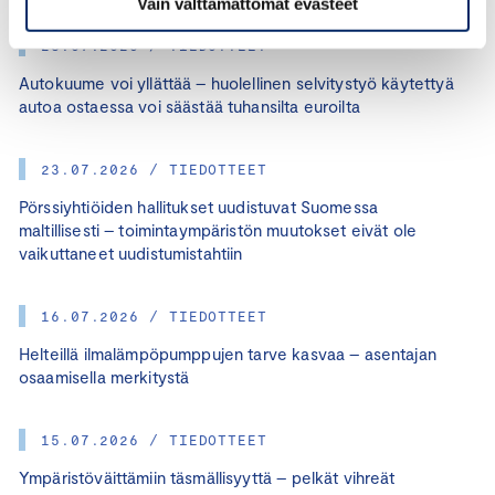
Vain välttämättömät evästeet
28.07.2026 / TIEDOTTEET
Autokuume voi yllättää – huolellinen selvitystyö käytettyä
autoa ostaessa voi säästää tuhansilta euroilta
23.07.2026 / TIEDOTTEET
Pörssiyhtiöiden hallitukset uudistuvat Suomessa
maltillisesti – toimintaympäristön muutokset eivät ole
vaikuttaneet uudistumistahtiin
16.07.2026 / TIEDOTTEET
Helteillä ilmalämpöpumppujen tarve kasvaa – asentajan
osaamisella merkitystä
15.07.2026 / TIEDOTTEET
Ympäristöväittämiin täsmällisyyttä – pelkät vihreät