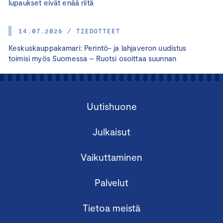
lupaukset eivät enää riitä
14.07.2026 / TIEDOTTEET
Keskuskauppakamari: Perintö- ja lahjaveron uudistus
toimisi myös Suomessa – Ruotsi osoittaa suunnan
Uutishuone
Julkaisut
Vaikuttaminen
Palvelut
Tietoa meistä