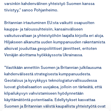
varsinkin kahdenvälinen yhteistyö Suomen kanssa
tiivistyy,” sanoo Pohjanheimo.
Britannian irtautuminen EU:sta vaikutti osapuolten
kauppa- ja taloussuhteisiin, kansainväliseen
vaikutusvaltaan ja yhteistyöhön laajalla kirjoilla eri aloja.
Hiljakseen alkanutta uuden kumppanuuden rakentamista
alkoivat jouduttaa geopoliittiset jännitteet, eritoten
Venäjän aloittama hyökkäyssota Ukrainassa.
”Vastikään annettiin Suomen ja Britannian julkilausuma
kahdenvälisestä strategisesta kumppanuudesta.
Geotalous ja kyvykkyys teknologiaturvallisuudessa
luovat globalisaation uusjakoa, jolloin on tärkeätä, että
kilpailukyvyn vahvistamiseen hyödynnetään
käyttämätöntä potentiaalia. Edellytykset kasvattaa
Suomen ja Britannian välistä kaupallista yhteistyötä ovat