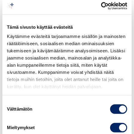
mittavat,” toteaa Pohjanheimo.
Keskuskauppakamarin maakatsaus Britanniasta sisältää
kirjoituksia, joissa käydään läpi Britannian ja Suomen
Tämä sivusto käyttää evästeitä
välisiä suhteita sekä niiden kehittymistä tulevaisuudessa.
Käytämme evästeitä tarjoamamme sisällön ja mainosten
Keskiössä ovat eritoten kauppasuhteet sekä
räätälöimiseen, sosiaalisen median ominaisuuksien
vientimahdollisuuksien vahvistaminen.
tukemiseen ja kävijämäärämme analysoimiseen. Lisäksi
jaamme sosiaalisen median, mainosalan ja analytiikka-
Katsauksen voit lukea
Täältä
alan kumppaneillemme tietoja siitä, miten käytät
sivustoamme. Kumppanimme voivat yhdistää näitä
tietoja muihin tietoihin, joita olet antanut heille tai joita on
kerätty, kun olet käyttänyt heidän palvelujaan.
Suostumuksen
Välttämätön
valinta
Mieltymykset