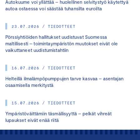
Autokuume voi yllättää – huolellinen selvitystyö käytettyä
autoa ostaessa voi säästää tuhansilta euroilta
23.07.2026 / TIEDOTTEET
Pörssiyhtiöiden hallitukset uudistuvat Suomessa
maltillisesti – toimintaympäristön muutokset eivät ole
vaikuttaneet uudistumistahtiin
16.07.2026 / TIEDOTTEET
Helteillä ilmalämpöpumppujen tarve kasvaa – asentajan
osaamisella merkitystä
15.07.2026 / TIEDOTTEET
Ympäristöväittämiin täsmällisyyttä – pelkät vihreät
lupaukset eivät enää riitä