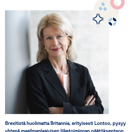
Brexitistä huolimatta Britannia, erityisesti Lontoo, pysyy
yhtenä maailmanlaajuisen liiketoiminnan päätöksenteon