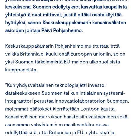
keskuksena. Suomen edellytykset kasvattaa kaupallista
yhteistyötä ovat mittavat, ja sitä pitäisi osata käyttää
hyödyksi, sanoo Keskuskauppakamarin kansainvälisten
asioiden johtaja Päivi Pohjanheimo.
Keskuskauppakamarin Pohjanheimo muistuttaa, että
vaikka Britannia ei kuulu enää Euroopan unioniin, se on
yksi Suomen tärkeimmistä EU-maiden ulkopuolisista
kumppaneista.
”Kun yhdysvaltalainen teknologiajätti investoi
datakeskukseen Suomeen tai kun intialainen systeemi-
integraattori perustaa innovaatiolaboratorion Suomeen,
molemmat päätökset kierrätetään Lontoon kautta.
Kansainvälisen murroksen haasteisiin vastaaminen sekä
asemamme vahvistaminen maailmantaloudessa
edellyttää sitä, että Britannian ja EU:n yhteistyö ja