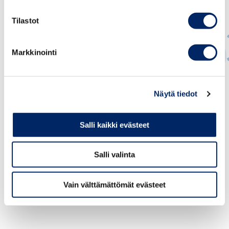
Tilastot
Markkinointi
Päivi Pohjanheimo
Näytä tiedot
JOHTAJA, KANSAINVÄLISET ASIAT; MAAJOHTAJA,
KANSAINVÄLINEN KAUPPAKAMARI
Salli kaikki evästeet
paivi.pohjanheimo@chamber.fi
+358 50 573 8494
Salli valinta
Vain välttämättömät evästeet