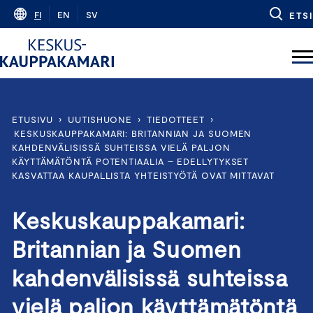
Skip
FI
EN
SV
ETSI
to
content
ETUSIVU
›
UUTISHUONE
›
TIEDOTTEET
›
KESKUSKAUPPAKAMARI: BRITANNIAN JA SUOMEN
KAHDENVÄLISISSÄ SUHTEISSA VIELÄ PALJON
KÄYTTÄMÄTÖNTÄ POTENTIAALIA – EDELLYTYKSET
KASVATTAA KAUPALLISTA YHTEISTYÖTÄ OVAT MITTAVAT
Keskuskauppakamari:
Britannian ja Suomen
kahdenvälisissä suhteissa
vielä paljon käyttämätöntä