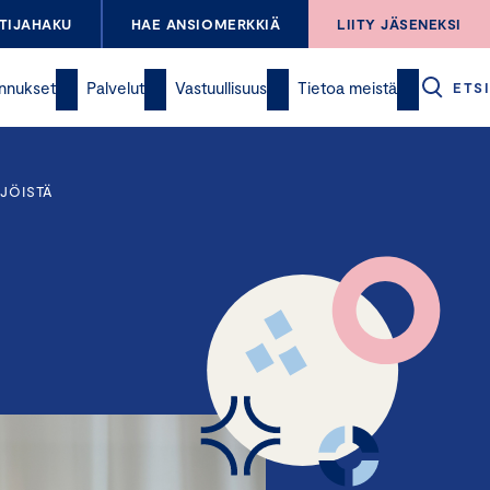
TIJAHAKU
HAE ANSIOMERKKIÄ
LIITY JÄSENEKSI
nnukset
Palvelut
Vastuullisuus
Tietoa meistä
ETSI
IJÖISTÄ