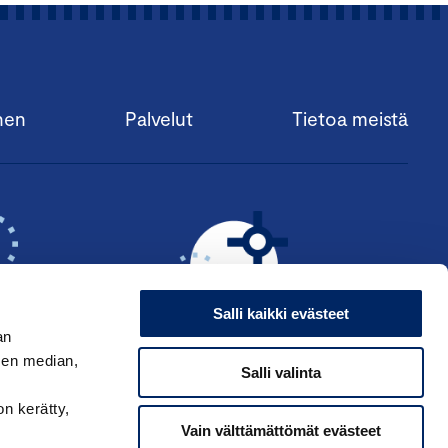
nen
Palvelut
Tietoa meistä
Salli kaikki evästeet
an
sen median,
Salli valinta
KSI ›
HAE ANSIOMERKKIÄ ›
on kerätty,
Vain välttämättömät evästeet