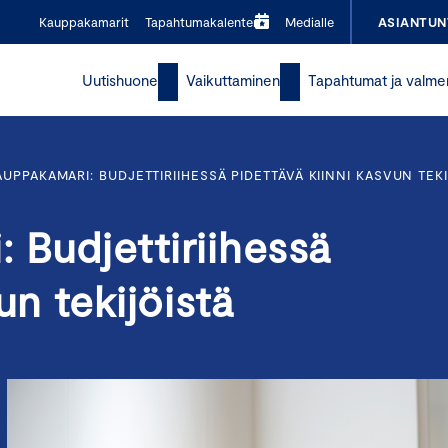
Kauppakamarit
Tapahtumakalenteri
Medialle
ASIANTUN
Uutishuone
Vaikuttaminen
Tapahtumat ja valme
UPPAKAMARI: BUDJETTIRIIHESSÄ PIDETTÄVÄ KIINNI KASVUN TEK
 Budjettiriihessä
un tekijöistä