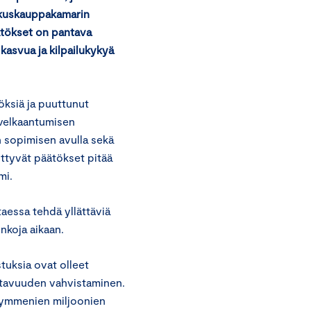
eskuskauppakamarin
tökset on pantava
kasvua ja kilpailukykyä
öksiä ja puuttunut
 velkaantumisen
n sopimisen avulla sekä
ittyvät päätökset pitää
mi.
aessa tehdä yllättäviä
inkoja aikaan.
tuksia ovat olleet
attavuuden vahvistaminen.
 kymmenien miljoonien