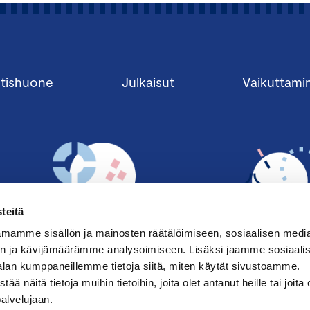
tishuone
Julkaisut
Vaikuttami
teitä
mamme sisällön ja mainosten räätälöimiseen, sosiaalisen medi
n ja kävijämäärämme analysoimiseen. Lisäksi jaamme sosiaali
alan kumppaneillemme tietoja siitä, miten käytät sivustoamme.
TILAA UUTISKIRJE ›
LIITY JÄSENE
näitä tietoja muihin tietoihin, joita olet antanut heille tai joita 
palvelujaan.