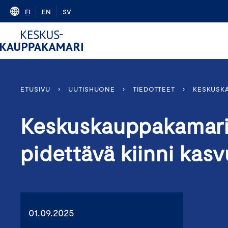
Skip
FI
EN
SV
to
content
ETUSIVU
›
UUTISHUONE
›
TIEDOTTEET
›
KESKUSKA
Keskuskauppakamari:
pidettävä kiinni kasv
01.09.2025