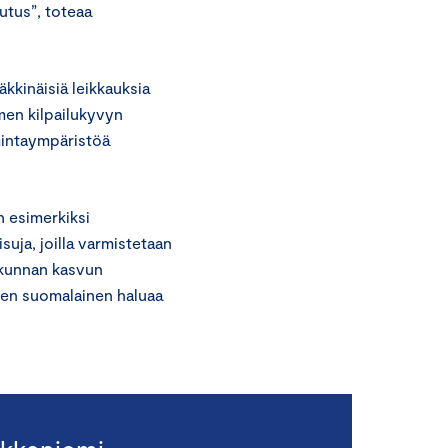
utus”, toteaa
kkinäisiä leikkauksia
omen kilpailukyvyn
imintaympäristöä
n esimerkiksi
suja, joilla varmistetaan
skunnan kasvun
inen suomalainen haluaa