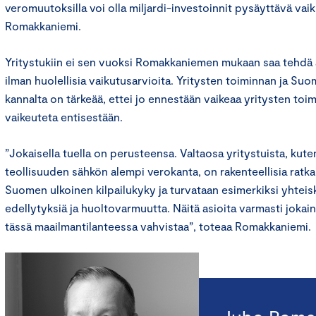
veromuutoksilla voi olla miljardi-investoinnit pysäyttävä vaik
Romakkaniemi.
Yritystukiin ei sen vuoksi Romakkaniemen mukaan saa tehdä ä
ilman huolellisia vaikutusarvioita. Yritysten toiminnan ja Su
kannalta on tärkeää, ettei jo ennestään vaikeaa yritysten to
vaikeuteta entisestään.
”Jokaisella tuella on perusteensa. Valtaosa yritystuista, kute
teollisuuden sähkön alempi verokanta, on rakenteellisia ratkai
Suomen ulkoinen kilpailukyky ja turvataan esimerkiksi yhtei
edellytyksiä ja huoltovarmuutta. Näitä asioita varmasti joka
tässä maailmantilanteessa vahvistaa”, toteaa Romakkaniemi.