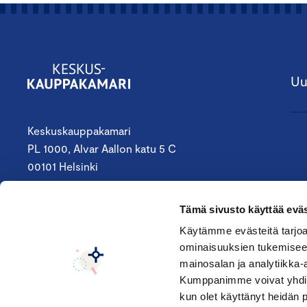
Uu
Keskuskauppakamari
PL 1000, Alvar Aallon katu 5 C
00101 Helsinki
09 4242 6200
Tämä sivusto käyttää eväs
keskuskauppakamari@chamber.fi
Käytämme evästeitä tarjoa
ominaisuuksien tukemisee
Seuraa meitä:
mainosalan ja analytiikka-
Kumppanimme voivat yhdistää 
kun olet käyttänyt heidän 