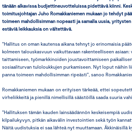
tänään alkavissa budjettineuvotteluissa pidettävä kiinni. K
toimitusjohtajan Juho Romakkaniemen mukaan jo tehdyt pää
toimeen mahdollisimman nopeasti ja samalla uusia, yritysten 
estäviä leikkauksia on vältettävä.
”Hallitus on oman kautensa aikana tehnyt jo erinomaisia päät
kolmeen talouskasvuun vaikuttavaan rakenteelliseen asiaan:
taittamiseen, työmarkkinoiden joustavoittamiseen paikallise
sosiaaliturvan tuloloukkujen purkamiseen. Nyt loput näihin li
panna toimeen mahdollisimman ripeästi”, sanoo Romakkanie
Romakkaniemen mukaan on erityisen tärkeää, ettei sopeutett
virheliikkeitä ja pienillä nimellisillä säästöillä saada suuria vah
”Hallituksen tämän kauden lainsäädännön keskeisempiä uudis
kilpailukyvyn, pitkän aikavälin investointien sekä työn kann
Näitä uudistuksia ei saa lähteä nyt muuttamaan. Äkkinäisillä