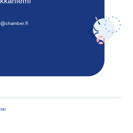
kkaniemi
i@chamber.fi
EMI