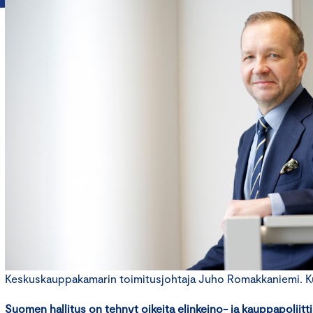
Keskuskauppakamarin toimitusjohtaja Juho Romakkaniemi. Kuv
Suomen hallitus on tehnyt oikeita elinkeino- ja kauppapoliitti