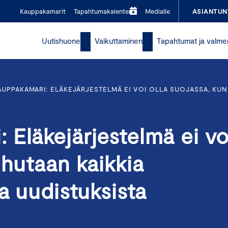
Kauppakamarit
Tapahtumakalenteri
Medialle
ASIANTUN
Uutishuone
Vaikuttaminen
Tapahtumat ja valme
UPPAKAMARI: ELÄKEJÄRJESTELMÄ EI VOI OLLA SUOJASSA, KUN 
Eläkejärjestelmä ei vo
uhutaan kaikkia
a uudistuksista