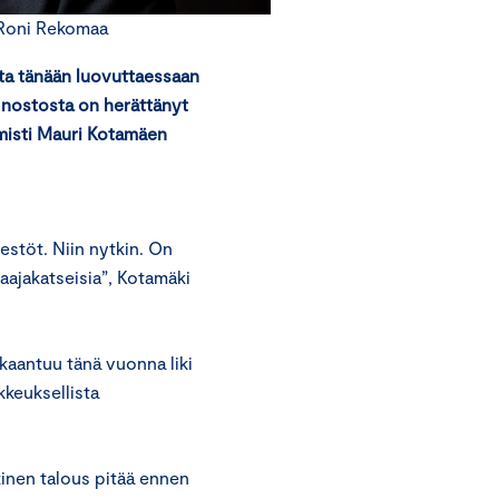
 Roni Rekomaa
sta tänään luovuttaessaan
n nostosta on herättänyt
misti Mauri Kotamäen
estöt. Niin nytkin. On
laajakatseisia”, Kotamäki
kaantuu tänä vuonna liki
kkeuksellista
lkinen talous pitää ennen