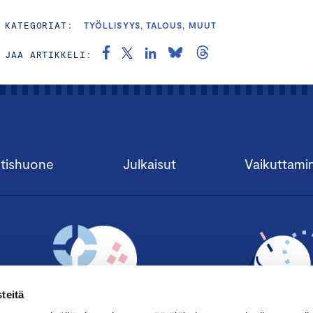
KATEGORIAT:
TYÖLLISYYS, TALOUS, MUUT
JAA ARTIKKELI:
tishuone
Julkaisut
Vaikuttami
teitä