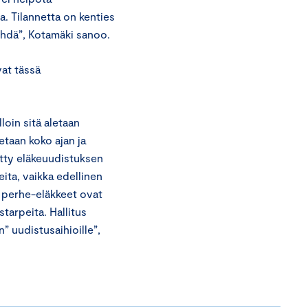
ua. Tilannetta on kenties
tehdä”, Kotamäki sanoo.
at tässä
loin sitä aletaan
etaan koko ajan ja
tty eläkeuudistuksen
ita, vaikka edellinen
i perhe-eläkkeet ovat
tarpeita. Hallitus
n” uudistusaihioille”,