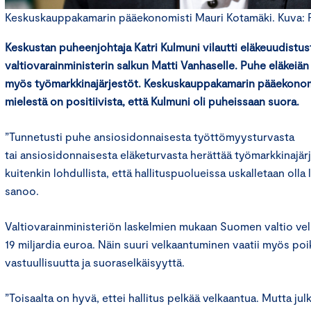
Keskuskauppakamarin pääekonomisti Mauri Kotamäki. Kuva:
Keskustan puheenjohtaja Katri Kulmuni vilautti eläkeuudistu
valtiovarainministerin salkun Matti Vanhaselle. Puhe eläkeiä
myös työmarkkinajärjestöt. Keskuskauppakamarin pääekono
mielestä on positiivista, että Kulmuni oli puheissaan suora.
”Tunnetusti puhe ansiosidonnaisesta työttömyysturvasta
tai ansiosidonnaisesta eläketurvasta herättää työmarkkinajärj
kuitenkin lohdullista, että hallituspuolueissa uskalletaan olla 
sanoo.
Valtiovarainministeriön laskelmien mukaan Suomen valtio vel
19 miljardia euroa. Näin suuri velkaantuminen vaatii myös poi
vastuullisuutta ja suoraselkäisyyttä.
”Toisaalta on hyvä, ettei hallitus pelkää velkaantua. Mutta ju