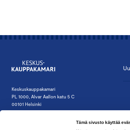
Uu
Keskuskauppakamari
PL 1000, Alvar Aallon katu 5 C
00101 Helsinki
09 4242 6200
Tämä sivusto käyttää eväs
keskuskauppakamari@chamber.fi