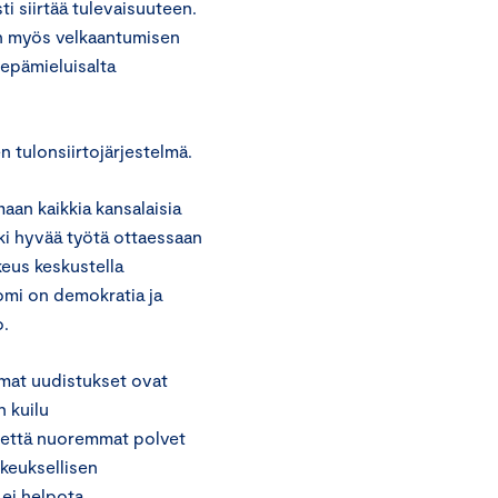
i siirtää tulevaisuuteen.
iin myös velkaantumisen
 epämieluisalta
en tulonsiirtojärjestelmä.
maan kaikkia kansalaisia
eki hyvää työtä ottaessaan
ikeus keskustella
uomi on demokratia ja
o.
emmat uudistukset ovat
n kuilu
 että nuoremmat polvet
keuksellisen
 ei helpota