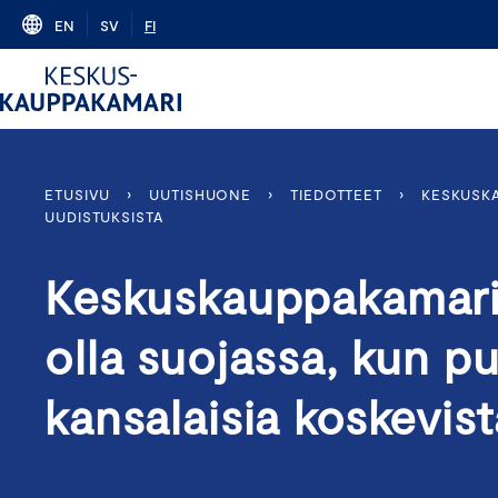
Skip
EN
SV
FI
to
content
ETUSIVU
›
UUTISHUONE
›
TIEDOTTEET
›
KESKUSKA
UUDISTUKSISTA
Keskuskauppakamari: 
olla suojassa, kun p
kansalaisia koskevist