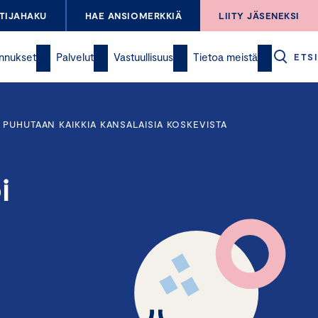
TIJAHAKU
HAE ANSIOMERKKIÄ
LIITY JÄSENEKSI
nnukset
Palvelut
Vastuullisuus
Tietoa meistä
ETSI
PUHUTAAN KAIKKIA KANSALAISIA KOSKEVISTA
i