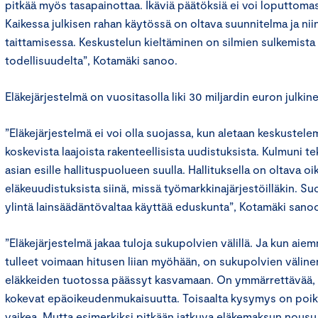
pitkää myös tasapainottaa. Ikäviä päätöksiä ei voi loputtomast
Kaikessa julkisen rahan käytössä on oltava suunnitelma ja n
taittamisessa. Keskustelun kieltäminen on silmien sulkemista
todellisuudelta”, Kotamäki sanoo.
Eläkejärjestelmä on vuositasolla liki 30 miljardin euron julkin
”Eläkejärjestelmä ei voi olla suojassa, kun aletaan keskustele
koskevista laajoista rakenteellisista uudistuksista. Kulmuni t
asian esille hallituspuolueen suulla. Hallituksella on oltava o
eläkeuudistuksista siinä, missä työmarkkinajärjestöilläkin. S
ylintä lainsäädäntövaltaa käyttää eduskunta”, Kotamäki sano
”Eläkejärjestelmä jakaa tuloja sukupolvien välillä. Ja kun ai
tulleet voimaan hitusen liian myöhään, on sukupolvien väline
eläkkeiden tuotossa päässyt kasvamaan. On ymmärrettävää,
kokevat epäoikeudenmukaisuutta. Toisaalta kysymys on poik
vaikea. Mutta esimerkiksi pitkään jatkuva eläkemaksun nousu