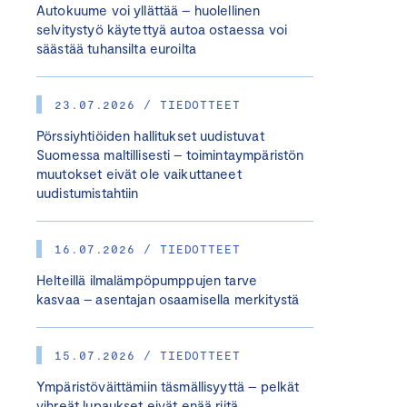
Autokuume voi yllättää – huolellinen
selvitystyö käytettyä autoa ostaessa voi
säästää tuhansilta euroilta
23.07.2026 / TIEDOTTEET
Pörssiyhtiöiden hallitukset uudistuvat
Suomessa maltillisesti – toimintaympäristön
muutokset eivät ole vaikuttaneet
uudistumistahtiin
16.07.2026 / TIEDOTTEET
Helteillä ilmalämpöpumppujen tarve
kasvaa – asentajan osaamisella merkitystä
15.07.2026 / TIEDOTTEET
Ympäristöväittämiin täsmällisyyttä – pelkät
vihreät lupaukset eivät enää riitä