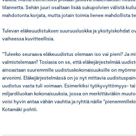
tilannetta. Sehän juuri osaltaan lisää sukupolvien välistä kuil
mahdotonta korjata, mutta jotain toimia lienee mahdollista 
Tulevan eläkeuudistuksen suuruusluokka ja yksityiskohdat ov
vaiheessa kuvitteellisia.
”Tuleeko seuraava eläkeuudistus olemaan iso vai pieni? Ja mil
valmistelemaan? Tosiasia on se, että eläkejärjestelmää uudist
ainoastaan suuremmille uudistuskokonaisuuksille on myönne
arvonimi. Eläkejärjestelmässä on jo nyt mittavia uudistuspaine
uudistus vasta tuli voimaan. Esimerkiksi työkyvyttömyys- ta
miljardiluokan kokonaisuuksia, jossa on merkittäviäkin muutos
voisi hyvin antaa vähän vauhtia ja ryhtiä näille ”pienemmilleki
Kotamäki pohtii.