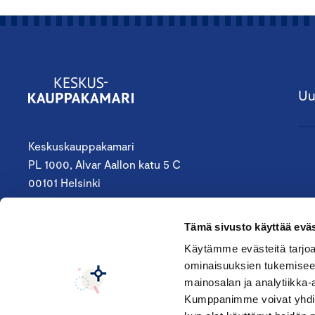
Uu
Keskuskauppakamari
PL 1000, Alvar Aallon katu 5 C
00101 Helsinki
09 4242 6200
Tämä sivusto käyttää eväs
keskuskauppakamari@chamber.fi
Käytämme evästeitä tarjoa
ominaisuuksien tukemisee
Seuraa meitä:
mainosalan ja analytiikka-
Kumppanimme voivat yhdistää 