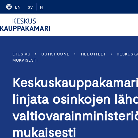
Skip
EN
SV
FI
to
content
ETUSIVU
›
UUTISHUONE
›
TIEDOTTEET
›
KESKUSKA
MUKAISESTI
Keskuskauppakamari:
linjata osinkojen lä
valtiovarainministeri
mukaisesti