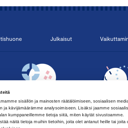
tishuone
Julkaisut
Vaikuttami
teitä
mamme sisällön ja mainosten räätälöimiseen, sosiaalisen medi
n ja kävijämäärämme analysoimiseen. Lisäksi jaamme sosiaali
alan kumppaneillemme tietoja siitä, miten käytät sivustoamme.
TILAA UUTISKIRJE ›
LIITY JÄSENE
näitä tietoja muihin tietoihin, joita olet antanut heille tai joita 