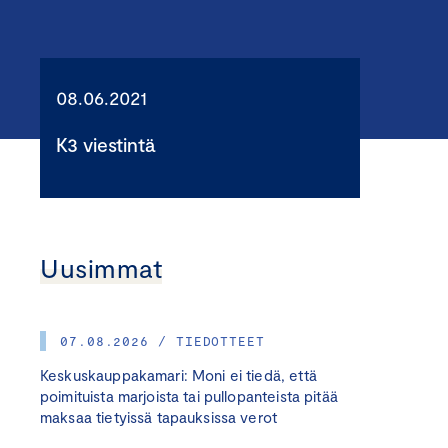
08.06.2021
K3 viestintä
Uusimmat
07.08.2026 / TIEDOTTEET
Keskuskauppakamari: Moni ei tiedä, että
poimituista marjoista tai pullopanteista pitää
maksaa tietyissä tapauksissa verot