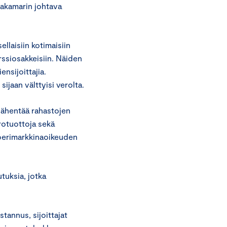
pakamarin johtava
llaisiin kotimaisiin
örssiosakkeisiin. Näiden
nsijoittajia.
jaan välttyisi verolta.
 vähentää rahastojen
rotuottoja sekä
aperimarkkinaoikeuden
tuksia, jotka
tannus, sijoittajat