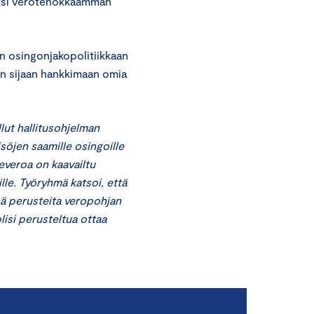
kiksi verotehokkaamman
en osingonjakopolitiikkaan
on sijaan hankkimaan omia
lut hallitusohjelman
söjen saamille osingoille
everoa on kaavailtu
öille. Työryhmä katsoi, että
sä perusteita veropohjan
lisi perusteltua ottaa