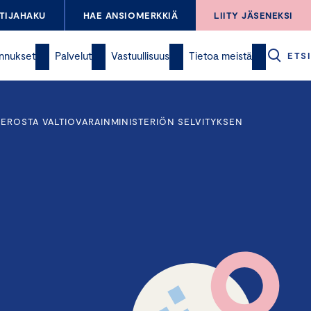
TIJAHAKU
HAE ANSIOMERKKIÄ
LIITY JÄSENEKSI
nnukset
Palvelut
Vastuullisuus
Tietoa meistä
ETSI
EROSTA VALTIOVARAINMINISTERIÖN SELVITYKSEN