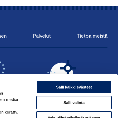
nen
Palvelut
Tietoa meistä
Salli kaikki evästeet
an
sen median,
Salli valinta
KSI ›
HAE ANSIOMERKKIÄ ›
on kerätty,
Vain välttämättömät evästeet