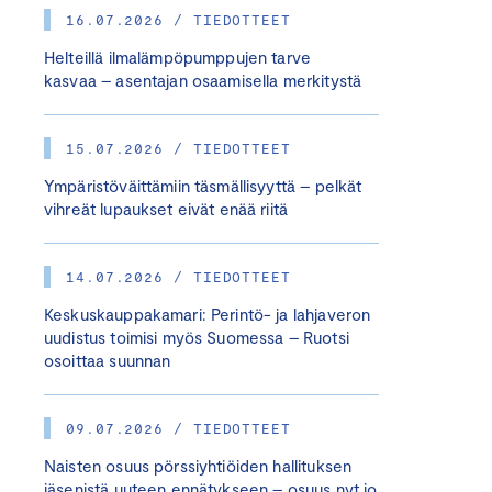
16.07.2026 / TIEDOTTEET
Helteillä ilmalämpöpumppujen tarve
kasvaa – asentajan osaamisella merkitystä
15.07.2026 / TIEDOTTEET
Ympäristöväittämiin täsmällisyyttä – pelkät
vihreät lupaukset eivät enää riitä
14.07.2026 / TIEDOTTEET
Keskuskauppakamari: Perintö- ja lahjaveron
uudistus toimisi myös Suomessa – Ruotsi
osoittaa suunnan
09.07.2026 / TIEDOTTEET
Naisten osuus pörssiyhtiöiden hallituksen
jäsenistä uuteen ennätykseen – osuus nyt jo