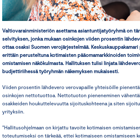
Valtiovarainministeriön asettama asiantuntijatyöryhmä on tän
selvityksen, jonka mukaan osinkojen viiden prosentin lähdeve
ottaa osaksi Suomen verojärjestelmää. Keskuskauppakamari 
erittäin perusteltuna kotimaisten pääomamarkkinoiden toimi
omistamisen näkökulmasta. Hallituksen tulisi linjata lähdeve
budjettiriihessä työryhmän näkemyksen mukaisesti.
Viiden prosentin lähdevero verovapaille yhteisöille pienent
osinkojen nettotuottoa. Nettotuoton pieneneminen vähentäi
osakkeiden houkuttelevuutta sijoituskohteena ja siten sijoitu
yrityksiin.
”Hallitusohjelmaan on kirjattu tavoite kotimaisen omistamise
toteutumiseksi on tärkeää, ettei kotimaiseen omistamiseen ko