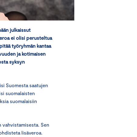
ään julkaissut
roa ei olisi perusteltua
pitää työryhmän kantaa
vuuden ja kotimaisen
rosta syksyn
äisi Suomesta saatujen
si suomalaisten
ksia suomalaisiin
n vahvistamisesta. Sen
hdisteta lisäveroa.