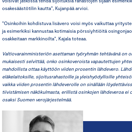
voisivat jatkossa tehdä sijoituksia rahastojen sijaan esimer
osakesäästötilin kautta”, Kujanpää arvioi.
”Osinkoihin kohdistuva lisävero voisi myös vaikuttaa yrityst
ja esimerkiksi kannustaa kotimaisia pörssiyhtiöitä osingonja
osakkeitaan markkinoilta”, Kajala toteaa.
Valtiovarainministeriön asettaman työryhmän tehtävänä on ol
mukaisesti selvittää, onko osinkoveroista vapautettujen yhtei
mahdollista ottaa käyttöön viiden prosentin lähdevero. Lähd
eläkelaitoksille, sijoitusrahastoille ja yleishyödyllisille yhteis
vaikka viiden prosentin lähdeverolle on sinällään löydettävis
tiivistämisen näkökulmasta, erillistä osinkojen lähdeveroa ei o
osaksi Suomen verojärjestelmää.