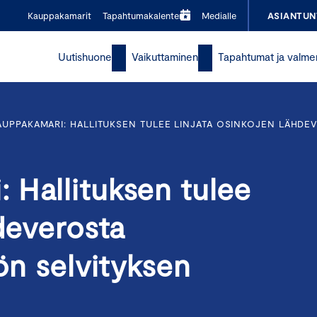
Kauppakamarit
Tapahtumakalenteri
Medialle
ASIANTUN
Uutishuone
Vaikuttaminen
Tapahtumat ja valme
UPPAKAMARI: HALLITUKSEN TULEE LINJATA OSINKOJEN LÄHDEV
 Hallituksen tulee
hdeverosta
ön selvityksen