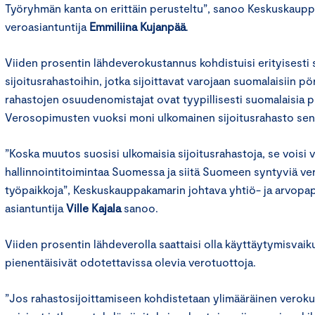
Työryhmän kanta on erittäin perusteltu”, sanoo Keskuskaup
veroasiantuntija
Emmiliina Kujanpää
.
Viiden prosentin lähdeverokustannus kohdistuisi erityisesti se
sijoitusrahastoihin, jotka sijoittavat varojaan suomalaisiin p
rahastojen osuudenomistajat ovat tyypillisesti suomalaisia pie
Verosopimusten vuoksi moni ulkomainen sijoitusrahasto sen si
”Koska muutos suosisi ulkomaisia sijoitusrahastoja, se voisi
hallinnointitoimintaa Suomessa ja siitä Suomeen syntyviä ve
työpaikkoja”, Keskuskauppakamarin johtava yhtiö- ja arvop
asiantuntija
Ville Kajala
sanoo.
Viiden prosentin lähdeverolla saattaisi olla käyttäytymisvaiku
pienentäisivät odotettavissa olevia verotuottoja.
”Jos rahastosijoittamiseen kohdistetaan ylimääräinen verokus