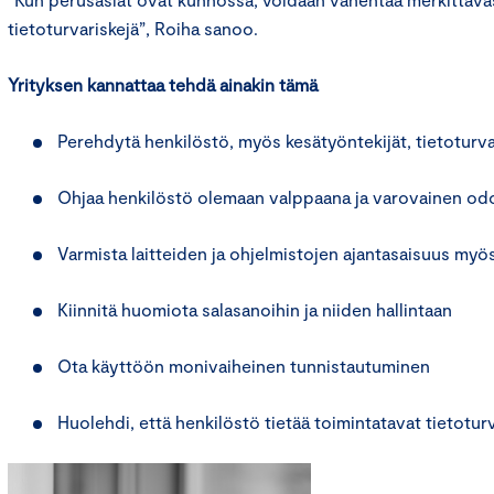
tietoturvariskejä”, Roiha sanoo.
Yrityksen kannattaa tehdä ainakin tämä
Perehdytä henkilöstö, myös kesätyöntekijät, tietoturv
Ohjaa henkilöstö olemaan valppaana ja varovainen od
Varmista laitteiden ja ohjelmistojen ajantasaisuus my
Kiinnitä huomiota salasanoihin ja niiden hallintaan
Ota käyttöön monivaiheinen tunnistautuminen
Huolehdi, että henkilöstö tietää toimintatavat tietotu