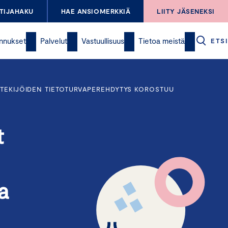
TIJAHAKU
HAE ANSIOMERKKIÄ
LIITY JÄSENEKSI
nnukset
Palvelut
Vastuullisuus
Tietoa meistä
ETSI
NTEKIJÖIDEN TIETOTURVAPEREHDYTYS KOROSTUU
t
a