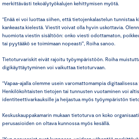
merkittävästi tekoälytyökalujen kehittymisen myötä.
“Enää ei voi luottaa siihen, että tietojenkalastelun tunnistaa ki
kankeasta kielestä. Viestit voivat olla hyvin uskottavia. Olen
huomiota viestin sisältöön: onko viesti odottamaton, poikke
tai pyytääkö se toimimaan nopeasti”, Roiha sanoo.
Tietoturvariskit eivät rajoitu työympäristöön. Roiha muistut
digikäyttäytyminen voi vaikuttaa tietoturvaan.
“Vapaa-ajalla olemme usein varomattomampia digitaalisessa
Henkilökohtaisten tietojen tai tunnusten vuotaminen voi alti
identiteettivarkauksille ja heijastua myös työympäristön tie
Keskuskauppakamarin mukaan tietoturva on koko organisaati
perusasioiden on oltava kunnossa myös kesällä.
“Kun perusasiat ovat kunnossa, voidaan vähentää merkittävä