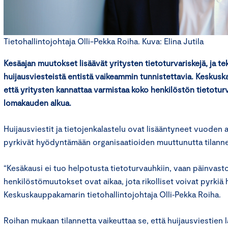
Tietohallintojohtaja Olli-Pekka Roiha. Kuva: Elina Jutila
Kesäajan muutokset lisäävät yritysten tietoturvariskejä, ja te
huijausviesteistä entistä vaikeammin tunnistettavia. Keskus
että yritysten kannattaa varmistaa koko henkilöstön tietot
lomakauden alkua.
Huijausviestit ja tietojenkalastelu ovat lisääntyneet vuoden aik
pyrkivät hyödyntämään organisaatioiden muuttunutta tilann
“Kesäkausi ei tuo helpotusta tietoturvauhkiin, vaan päinvasto
henkilöstömuutokset ovat aikaa, jota rikolliset voivat pyrki
Keskuskauppakamarin tietohallintojohtaja Olli‑Pekka Roiha.
Roihan mukaan tilannetta vaikeuttaa se, että huijausviestien 