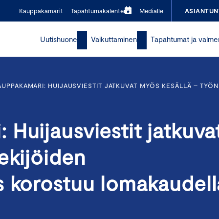
Kauppakamarit
Tapahtumakalenteri
Medialle
ASIANTUN
Uutishuone
Vaikuttaminen
Tapahtumat ja valme
UPPAKAMARI: HUIJAUSVIESTIT JATKUVAT MYÖS KESÄLLÄ – TYÖ
Huijausviestit jatkuva
ekijöiden
s korostuu lomakaudell