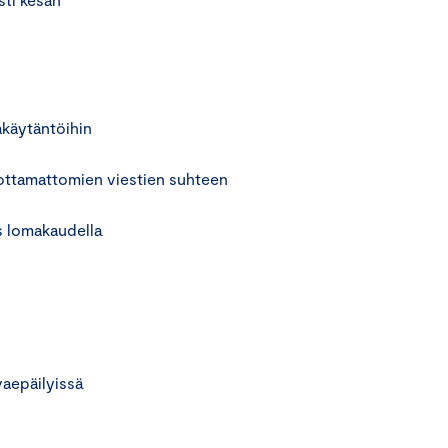
akäytäntöihin
ottamattomien viestien suhteen
ös lomakaudella
rvaepäilyissä