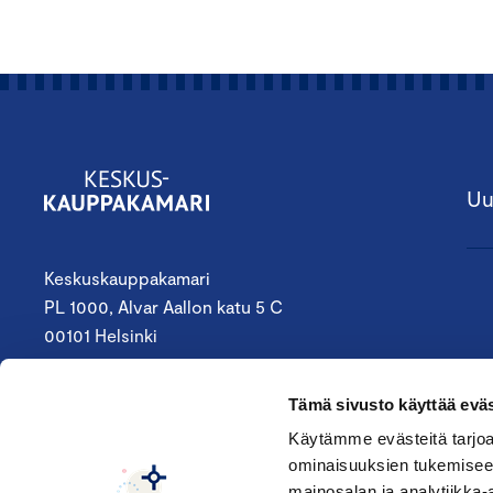
Uu
Keskuskauppakamari
PL 1000, Alvar Aallon katu 5 C
00101 Helsinki
09 4242 6200
Tämä sivusto käyttää eväs
keskuskauppakamari@chamber.fi
Käytämme evästeitä tarjoa
ominaisuuksien tukemisee
Seuraa meitä:
mainosalan ja analytiikka-