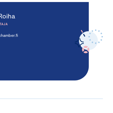
Roiha
TAJA
chamber.fi