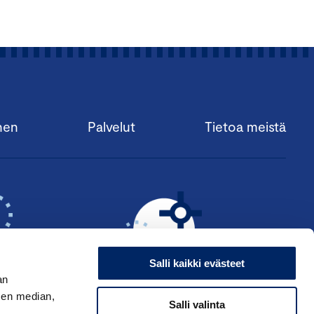
nen
Palvelut
Tietoa meistä
Salli kaikki evästeet
an
sen median,
Salli valinta