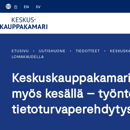
Skip
FI
EN
SV
to
content
ETUSIVU
›
UUTISHUONE
›
TIEDOTTEET
›
KESKUSKA
LOMAKAUDELLA
Keskuskauppakamari: 
myös kesällä – työnt
tietoturvaperehdyty