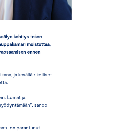
koälyn kehitys tekee
kauppakamari muistuttaa,
urvaosaamisen ennen
ana, ja kesällä rikolliset
etta.
in. Lomat ja
ä hyödyntämään”, sanoo
laatu on parantunut