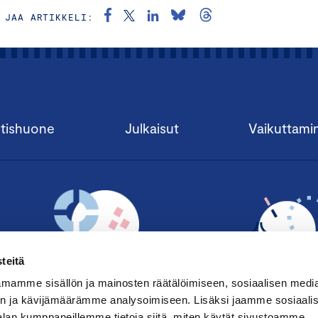
JAA ARTIKKELI:
tishuone
Julkaisut
Vaikuttami
teitä
mamme sisällön ja mainosten räätälöimiseen, sosiaalisen medi
n ja kävijämäärämme analysoimiseen. Lisäksi jaamme sosiaali
alan kumppaneillemme tietoja siitä, miten käytät sivustoamme.