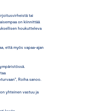
rjoitusvirheistä tai
naisempaa on kiinnittää
uksellisen houkutteleva
taa, että myös vapaa-ajan
 ympäristössä.
staa
toturvaan”, Roiha sanoo.
on yhteinen vastuu ja
sti kesän