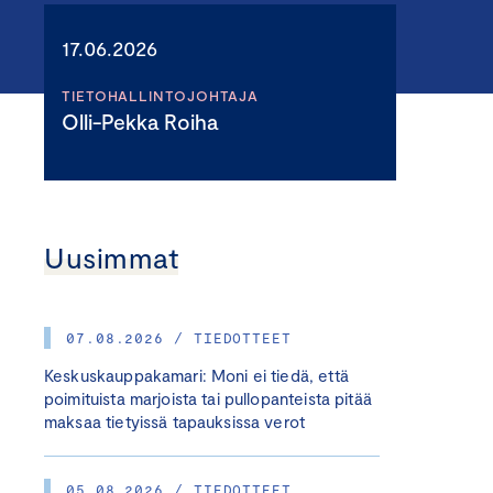
17.06.2026
TIETOHALLINTOJOHTAJA
Olli-Pekka Roiha
Uusimmat
07.08.2026 / TIEDOTTEET
Keskuskauppakamari: Moni ei tiedä, että
poimituista marjoista tai pullopanteista pitää
maksaa tietyissä tapauksissa verot
05.08.2026 / TIEDOTTEET