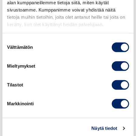
alan kumppaneillemme tietoja siitä, miten käytät
on juuri nyt. Uudet avaukset, kuten EU–Intia-
sivustoamme. Kumppanimme voivat yhdistää näitä
kauppaneuvottelut, osoittavat selkeästi, että Intia haluaa
tietoja muihin tietoihin, joita olet antanut heille tai joita on
tiivistää yhteistyötä lännen kanssa”, sanoo
kerätty, kun olet käyttänyt heidän palvelujaan.
Pohjanheimo.
Suostumuksen
Keskuskauppakamarin julkaisemassa Intian
Välttämätön
valinta
maakatsauksessa käydään monesta eri näkökulmasta läpi
Intian mahdollisuuksia kauppakumppanina. Intia-
Mieltymykset
katsauksen pääset lukemaan
täältä
Tilastot
Markkinointi
Näytä tiedot