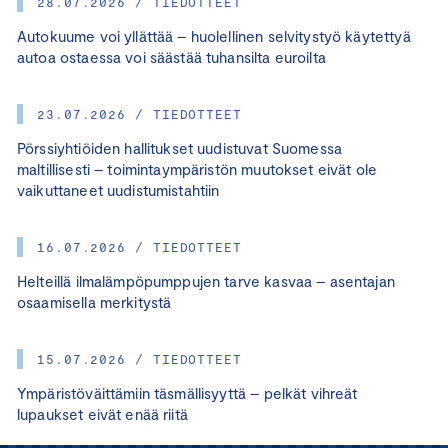
28.07.2026 / TIEDOTTEET
Autokuume voi yllättää – huolellinen selvitystyö käytettyä
autoa ostaessa voi säästää tuhansilta euroilta
23.07.2026 / TIEDOTTEET
Pörssiyhtiöiden hallitukset uudistuvat Suomessa
maltillisesti – toimintaympäristön muutokset eivät ole
vaikuttaneet uudistumistahtiin
16.07.2026 / TIEDOTTEET
Helteillä ilmalämpöpumppujen tarve kasvaa – asentajan
osaamisella merkitystä
15.07.2026 / TIEDOTTEET
Ympäristöväittämiin täsmällisyyttä – pelkät vihreät
lupaukset eivät enää riitä