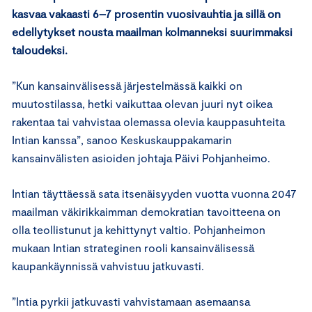
kasvaa vakaasti 6–7 prosentin vuosivauhtia ja sillä on
edellytykset nousta maailman kolmanneksi suurimmaksi
taloudeksi.
”Kun kansainvälisessä järjestelmässä kaikki on
muutostilassa, hetki vaikuttaa olevan juuri nyt oikea
rakentaa tai vahvistaa olemassa olevia kauppasuhteita
Intian kanssa”, sanoo Keskuskauppakamarin
kansainvälisten asioiden johtaja Päivi Pohjanheimo.
Intian täyttäessä sata itsenäisyyden vuotta vuonna 2047
maailman väkirikkaimman demokratian tavoitteena on
olla teollistunut ja kehittynyt valtio. Pohjanheimon
mukaan Intian strateginen rooli kansainvälisessä
kaupankäynnissä vahvistuu jatkuvasti.
”Intia pyrkii jatkuvasti vahvistamaan asemaansa