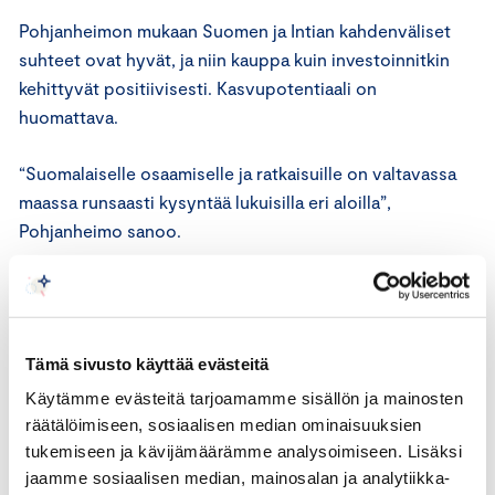
Pohjanheimon mukaan Suomen ja Intian kahdenväliset
suhteet ovat hyvät, ja niin kauppa kuin investoinnitkin
kehittyvät positiivisesti. Kasvupotentiaali on
huomattava.
“Suomalaiselle osaamiselle ja ratkaisuille on valtavassa
maassa runsaasti kysyntää lukuisilla eri aloilla”,
Pohjanheimo sanoo.
Esimerkiksi vientiä Intiaan tukevassa DESI-strategiassa
mainitaan painopisteinä muun muassa
informaatioteknologia, digitalisaatio, uusiutuva energia,
Tämä sivusto käyttää evästeitä
koulutus ja terveys sekä veteen liittyvät ratkaisut ja
Käytämme evästeitä tarjoamamme sisällön ja mainosten
palvelusektori.
räätälöimiseen, sosiaalisen median ominaisuuksien
tukemiseen ja kävijämäärämme analysoimiseen. Lisäksi
”Intian-markkinoille suuntaavien yritysten on hyvä
jaamme sosiaalisen median, mainosalan ja analytiikka-
tiedostaa, että oikea hetki tarttua kasvumahdollisuuksiin