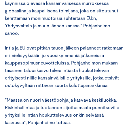
käynnissä olevassa kansainvälisessä murroksessa
globaalina ja kaupallisena toimijana, joka on sitoutunut
kehittämään monimuotoisia suhteitaan EU:n,
Yhdysvaltain ja muun lännen kanssa,” Pohjanheimo
sanoo.
Intia ja EU ovat pitkän tauon jälkeen palanneet ratkomaan
erimielisyyksiään jo vuosikymmeniä jatkuneissa
kauppasopimusneuvotteluissa. Pohjanheimon mukaan
tasainen talouskasvu tekee Intiasta houkuttelevan
erityisesti niille kansainvälisille yrityksille, jotka etsivät
ostokyvyltään riittävän suurta kuluttajamarkkinaa.
”Maassa on nuori väestöpohja ja kasvava keskiluokka.
Riskinhallintaa ja tuotannon sijoitusmaata punnitseville
yrityksille Intian houkuttelevuus onkin selvässä
kasvussa”, Pohjanheimo toteaa.