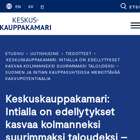
Skip
EN
SV
FI
ETSI
to
content
ETUSIVU
›
UUTISHUONE
›
TIEDOTTEET
›
KESKUSKAUPPAKAMARI: INTIALLA ON EDELLYTYKSET
KASVAA KOLMANNEKSI SUURIMMAKSI TALOUDEKSI –
SUOMEN JA INTIAN KAUPPASUHTEISSA MERKITTÄVÄÄ
KASVUPOTENTIAALIA
Keskuskauppakamari:
Intialla on edellytykset
kasvaa kolmanneksi
suurimmaksi taloudeksi –