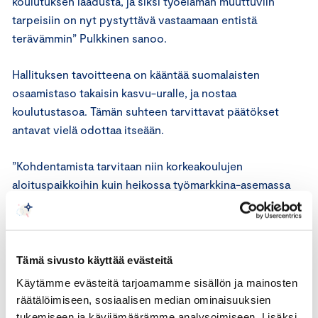
koulutuksen laadusta, ja siksi työelämän muuttuviin
tarpeisiin on nyt pystyttävä vastaamaan entistä
terävämmin” Pulkkinen sanoo.
Hallituksen tavoitteena on kääntää suomalaisten
osaamistaso takaisin kasvu-uralle, ja nostaa
koulutustasoa. Tämän suhteen tarvittavat päätökset
antavat vielä odottaa itseään.
”Kohdentamista tarvitaan niin korkeakoulujen
aloituspaikkoihin kuin heikossa työmarkkina-asemassa
olevien osaamisen vahvistamiseen. Suomalaisissa
yrityksissä suurin pula on juuri ammatillisista osaajista,”
Pulkkinen sanoo.
Tämä sivusto käyttää evästeitä
Käytämme evästeitä tarjoamamme sisällön ja mainosten
räätälöimiseen, sosiaalisen median ominaisuuksien
tukemiseen ja kävijämäärämme analysoimiseen. Lisäksi