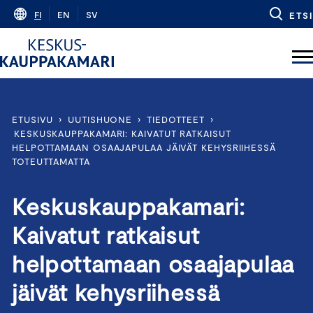
Skip
FI
EN
SV
ETSI
to
content
ETUSIVU
›
UUTISHUONE
›
TIEDOTTEET
›
KESKUSKAUPPAKAMARI: KAIVATUT RATKAISUT
HELPOTTAMAAN OSAAJAPULAA JÄIVÄT KEHYSRIIHESSÄ
TOTEUTTAMATTA
Keskuskauppakamari:
Kaivatut ratkaisut
helpottamaan osaajapulaa
jäivät kehysriihessä