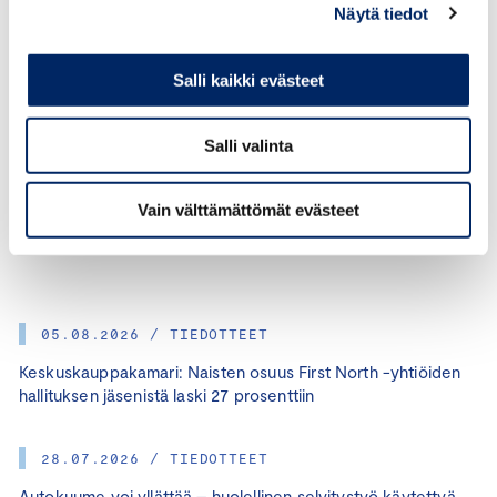
Näytä tiedot
Salli kaikki evästeet
Salli valinta
KATEGORIAT:
KOULUTUS, SUVI PULKKINEN
Vain välttämättömät evästeet
JAA ARTIKKELI:
05.08.2026 / TIEDOTTEET
Keskuskauppakamari: Naisten osuus First North -yhtiöiden
hallituksen jäsenistä laski 27 prosenttiin
28.07.2026 / TIEDOTTEET
Autokuume voi yllättää – huolellinen selvitystyö käytettyä