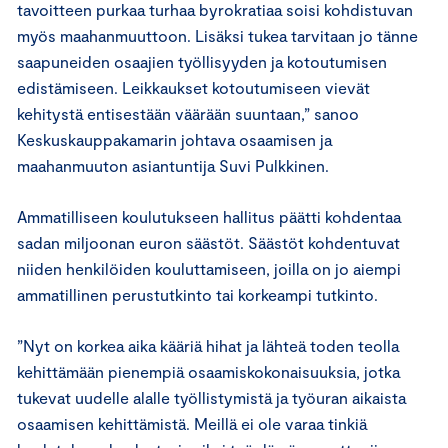
tavoitteen purkaa turhaa byrokratiaa soisi kohdistuvan
myös maahanmuuttoon. Lisäksi tukea tarvitaan jo tänne
saapuneiden osaajien työllisyyden ja kotoutumisen
edistämiseen. Leikkaukset kotoutumiseen vievät
kehitystä entisestään väärään suuntaan,” sanoo
Keskuskauppakamarin johtava osaamisen ja
maahanmuuton asiantuntija Suvi Pulkkinen.
Ammatilliseen koulutukseen hallitus päätti kohdentaa
sadan miljoonan euron säästöt. Säästöt kohdentuvat
niiden henkilöiden kouluttamiseen, joilla on jo aiempi
ammatillinen perustutkinto tai korkeampi tutkinto.
”Nyt on korkea aika kääriä hihat ja lähteä toden teolla
kehittämään pienempiä osaamiskokonaisuuksia, jotka
tukevat uudelle alalle työllistymistä ja työuran aikaista
osaamisen kehittämistä. Meillä ei ole varaa tinkiä