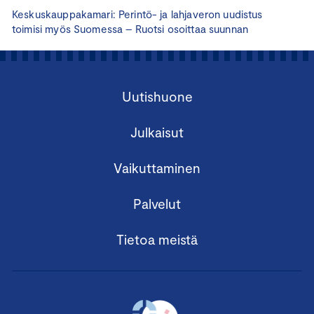
Keskuskauppakamari: Perintö- ja lahjaveron uudistus
toimisi myös Suomessa – Ruotsi osoittaa suunnan
Uutishuone
Julkaisut
Vaikuttaminen
Palvelut
Tietoa meistä