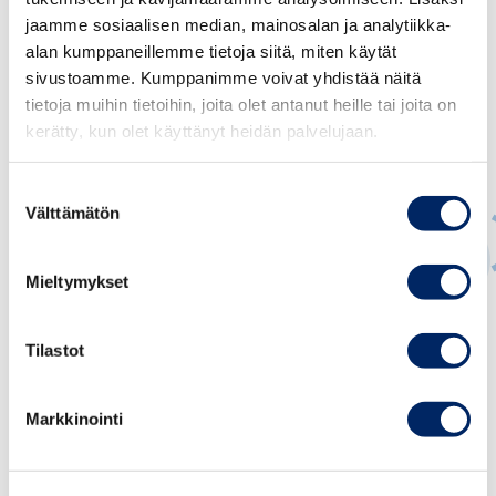
jaamme sosiaalisen median, mainosalan ja analytiikka-
alan kumppaneillemme tietoja siitä, miten käytät
sivustoamme. Kumppanimme voivat yhdistää näitä
tietoja muihin tietoihin, joita olet antanut heille tai joita on
kerätty, kun olet käyttänyt heidän palvelujaan.
Suostumuksen
Välttämätön
valinta
Mieltymykset
Suvi Pulkkinen
Tilastot
JOHTAVA ASIANTUNTIJA, OSAAMINEN JA
MAAHANMUUTTO
Markkinointi
suvi.pulkkinen@chamber.fi
+358 50 404 1810