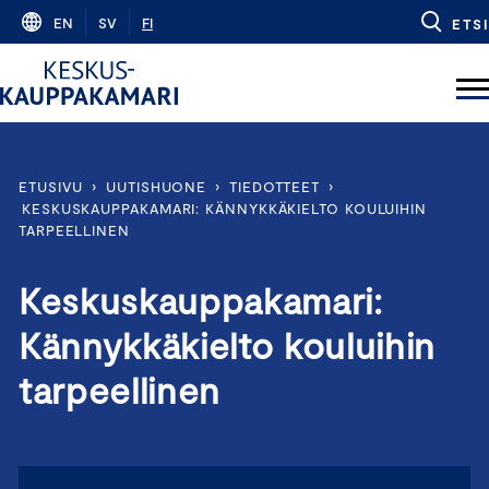
Skip
EN
SV
FI
ETSI
to
content
ETUSIVU
›
UUTISHUONE
›
TIEDOTTEET
›
KESKUSKAUPPAKAMARI: KÄNNYKKÄKIELTO KOULUIHIN
TARPEELLINEN
Keskuskauppakamari:
Kännykkäkielto kouluihin
tarpeellinen