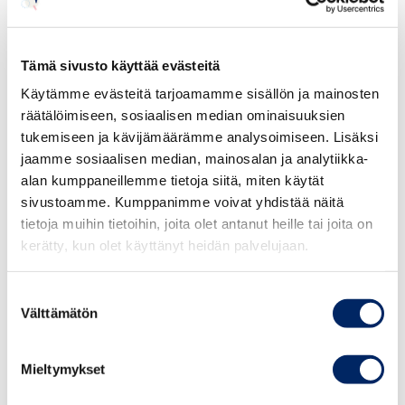
“Vielä entistä enemmän tulisi kiinnittää huomiota eri
lasten ja nuorten kanssa toimivien aikuisten välisen
Tämä sivusto käyttää evästeitä
kumppanuuden vahvistamiseen. Oppimisvalmiuksien
Käytämme evästeitä tarjoamamme sisällön ja mainosten
parantaminen ja vaikeuksien ennaltaehkäisy lähtee siitä,
räätälöimiseen, sosiaalisen median ominaisuuksien
että tiedämme mitä nuorelle oikeasti kuuluu”, Pulkkinen
tukemiseen ja kävijämäärämme analysoimiseen. Lisäksi
sanoo.
jaamme sosiaalisen median, mainosalan ja analytiikka-
alan kumppaneillemme tietoja siitä, miten käytät
sivustoamme. Kumppanimme voivat yhdistää näitä
tietoja muihin tietoihin, joita olet antanut heille tai joita on
kerätty, kun olet käyttänyt heidän palvelujaan.
Suostumuksen
Välttämätön
valinta
Mieltymykset