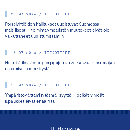
23.07.2026 / TIEDOTTEET
Pörssiyhtiöiden hallitukset uudistuvat Suomessa
maltillisesti – toimintaympäristön muutokset eivät ole
vaikuttaneet uudistumistahtiin
16.07.2026 / TIEDOTTEET
Helteillä ilmalämpöpumppujen tarve kasvaa – asentajan
osaamisella merkitystä
15.07.2026 / TIEDOTTEET
Ympäristöväittämiin täsmällisyyttä – pelkät vihreät
lupaukset eivät enää riitä
Uutishuone