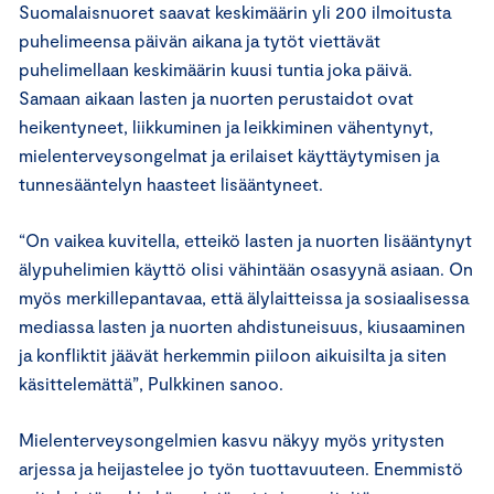
Suomalaisnuoret saavat keskimäärin yli 200 ilmoitusta
puhelimeensa päivän aikana ja tytöt viettävät
puhelimellaan keskimäärin kuusi tuntia joka päivä.
Samaan aikaan lasten ja nuorten perustaidot ovat
heikentyneet, liikkuminen ja leikkiminen vähentynyt,
mielenterveysongelmat ja erilaiset käyttäytymisen ja
tunnesääntelyn haasteet lisääntyneet.
“On vaikea kuvitella, etteikö lasten ja nuorten lisääntynyt
älypuhelimien käyttö olisi vähintään osasyynä asiaan. On
myös merkillepantavaa, että älylaitteissa ja sosiaalisessa
mediassa lasten ja nuorten ahdistuneisuus, kiusaaminen
ja konfliktit jäävät herkemmin piiloon aikuisilta ja siten
käsittelemättä”, Pulkkinen sanoo.
Mielenterveysongelmien kasvu näkyy myös yritysten
arjessa ja heijastelee jo työn tuottavuuteen. Enemmistö