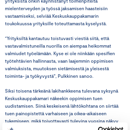
yrityksistä onkin käynnistänyt toimenpiteitä
mielenterveyden ja työssä jaksamisen haasteisiin
vastaamiseksi, selviää Keskuskauppakamarin
toukokuussa yrityksille toteuttamasta kyselystä.
“Yrityksiltä kantautuu toistuvasti viestiä siitä, että
vastavalmistuneilla nuorilla on aiempaa heikommat
valmiudet työelämään. Kyse ei ole niinkään spesifien
työtehtävien hallinnasta, vaan laajemmin oppimisen
valmiuksista, muutoksen sietämisestä ja yleisestä
toiminta- ja työkyvystä”, Pulkkinen sanoo.
Siksi toisena tärkeänä lakihankkeena tulevana syksynä
Keskuskauppakamari näkeekin oppimisen tuen
uudistamisen. Siinä keskeisenä lähtökohtana on siirtää
tuen painopistettä varhaiseen ja oikea-aikaiseen
tukemiseen, mikä toivottavasti tulevina vuosina näkyy
myös parantuneena työkykynä ja –jaksamisena.