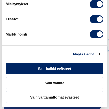
Mieltymykset
Tilastot
Markkinointi
Näytä tiedot
Juho Romakkaniemi
Salli kaikki evästeet
TOIMITUSJOHTAJA
juho.romakkaniemi@chamber.fi
Salli valinta
+358 40 050 5269
Vain välttämättömät evästeet