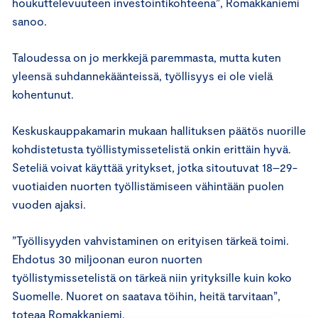
houkuttelevuuteen investointikohteena”, Romakkaniemi
sanoo.
Taloudessa on jo merkkejä paremmasta, mutta kuten
yleensä suhdannekäänteissä, työllisyys ei ole vielä
kohentunut.
Keskuskauppakamarin mukaan hallituksen päätös nuorille
kohdistetusta työllistymissetelistä onkin erittäin hyvä.
Seteliä voivat käyttää yritykset, jotka sitoutuvat 18–29-
vuotiaiden nuorten työllistämiseen vähintään puolen
vuoden ajaksi.
”Työllisyyden vahvistaminen on erityisen tärkeä toimi.
Ehdotus 30 miljoonan euron nuorten
työllistymissetelistä on tärkeä niin yrityksille kuin koko
Suomelle. Nuoret on saatava töihin, heitä tarvitaan”,
toteaa Romakkaniemi.