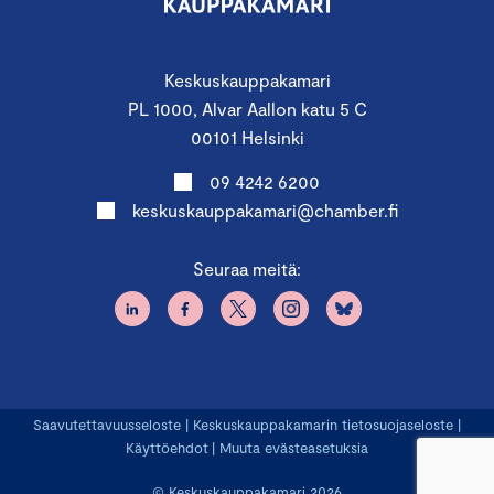
Keskuskauppakamari
PL 1000, Alvar Aallon katu 5 C
00101 Helsinki
09 4242 6200
keskuskauppakamari@chamber.fi
Seuraa meitä:
Saavutettavuusseloste
|
Keskuskauppakamarin tietosuojaseloste
|
Käyttöehdot
|
Muuta evästeasetuksia
© Keskuskauppakamari 2026