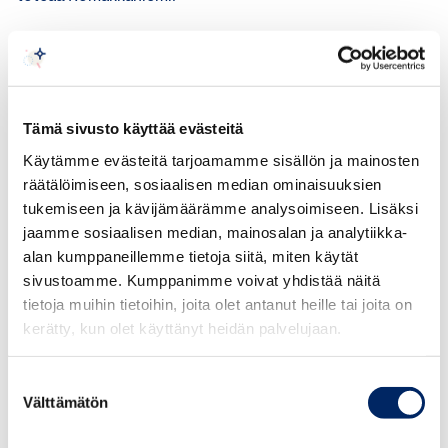
Kokonaisuudessaan budjettiriihessä päätetyt kasvu- ja
sopeutustoimet ovat askel oikeaan suuntaan julkisen
talouden vakauden turvaamisessa.
Tämä sivusto käyttää evästeitä
“On erittäin positiivista, että kehysriihessä linjatut
Käytämme evästeitä tarjoamamme sisällön ja mainosten
toimenpiteet päätettiin panna toimeen suunnitellusti
räätälöimiseen, sosiaalisen median ominaisuuksien
ensi vuoden budjetissa. Niillä on aitoja, positiivisia
tukemiseen ja kävijämäärämme analysoimiseen. Lisäksi
kasvuvaikutuksia. Päätettyjen toimenpiteiden avulla
jaamme sosiaalisen median, mainosalan ja analytiikka-
Suomen on mahdollisuus kulkea kohti kasvua ja julkinen
alan kumppaneillemme tietoja siitä, miten käytät
talous pystytään vakauttamaan pitkällä aikavälillä”, sanoo
sivustoamme. Kumppanimme voivat yhdistää näitä
Romakkaniemi.
tietoja muihin tietoihin, joita olet antanut heille tai joita on
kerätty, kun olet käyttänyt heidän palvelujaan.
Suostumuksen
Välttämätön
valinta