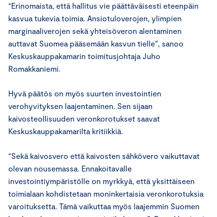
“Erinomaista, että hallitus vie päättäväisesti eteenpäin
kasvua tukevia toimia. Ansiotuloverojen, ylimpien
marginaaliverojen sekä yhteisöveron alentaminen
auttavat Suomea pääsemään kasvun tielle”, sanoo
Keskuskauppakamarin toimitusjohtaja Juho
Romakkaniemi.
Hyvä päätös on myös suurten investointien
verohyvityksen laajentaminen. Sen sijaan
kaivosteollisuuden veronkorotukset saavat
Keskuskauppakamarilta kritiikkiä.
“Sekä kaivosvero että kaivosten sähkövero vaikuttavat
olevan nousemassa. Ennakoitavalle
investointiympäristölle on myrkkyä, että yksittäiseen
toimialaan kohdistetaan moninkertaisia veronkorotuksia
varoituksetta. Tämä vaikuttaa myös laajemmin Suomen