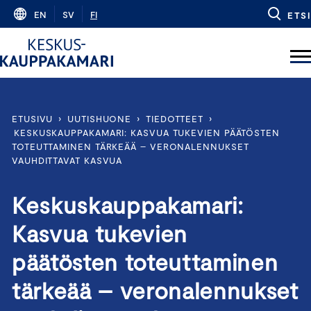
Skip
EN
SV
FI
ETSI
to
content
ETUSIVU
›
UUTISHUONE
›
TIEDOTTEET
›
KESKUSKAUPPAKAMARI: KASVUA TUKEVIEN PÄÄTÖSTEN
TOTEUTTAMINEN TÄRKEÄÄ – VERONALENNUKSET
VAUHDITTAVAT KASVUA
Keskuskauppakamari:
Kasvua tukevien
päätösten toteuttaminen
tärkeää – veronalennukset