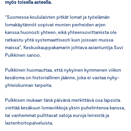
myös toisella asteella.
“Suomessa koululaisten pitkät lomat ja työelämän
lomakäytännöt sopivat monien perheiden arjen
kanssa huonosti yhteen, eikä yhteensovittamista ole
ratkaistu yhtä systemaattisesti kuin joissain muissa
maissa”, Keskuskauppakamarin johtava asiantuntija Suvi
Pulkkinen sanoo.
Pulkkinen huomauttaa, että nykyinen kymmenen viikon
kesäloma on historiallinen jäänne, joka ei vastaa nyky-
yhteiskunnan tarpeita.
Pulkkisen mukaan tänä päivänä merkittävä osa lapsista
viettää kesäkuun lomaviikkoja yksin puhelintensa kanssa,
tai vanhemmat pulittavat satoja euroja leireistä ja
lastenhoitopalveluista.