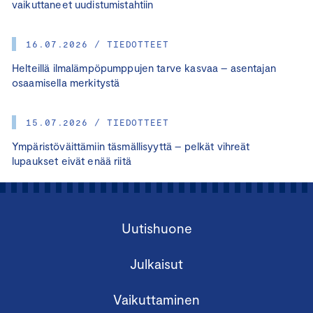
vaikuttaneet uudistumistahtiin
16.07.2026 / TIEDOTTEET
Helteillä ilmalämpöpumppujen tarve kasvaa – asentajan
osaamisella merkitystä
15.07.2026 / TIEDOTTEET
Ympäristöväittämiin täsmällisyyttä – pelkät vihreät
lupaukset eivät enää riitä
Uutishuone
Julkaisut
Vaikuttaminen