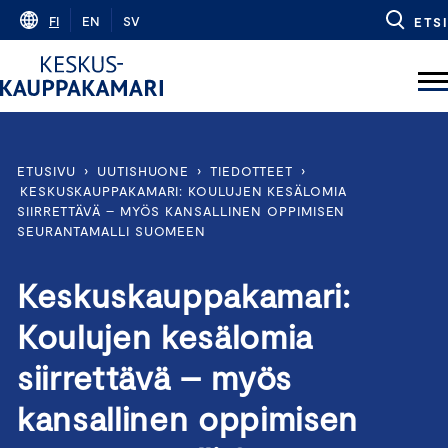
Skip
FI
EN
SV
ETSI
to
content
ETUSIVU
›
UUTISHUONE
›
TIEDOTTEET
›
KESKUSKAUPPAKAMARI: KOULUJEN KESÄLOMIA
SIIRRETTÄVÄ – MYÖS KANSALLINEN OPPIMISEN
SEURANTAMALLI SUOMEEN
Keskuskauppakamari:
Koulujen kesälomia
siirrettävä – myös
kansallinen oppimisen