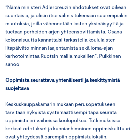
“Nämä ministeri Adlercreuzin ehdotukset ovat oikean
suuntaisia, ja olisin itse valmis tukemaan suurempiakin
muutoksia, joilla vähennetään lasten yksinäisyyttä ja
tuetaan perheiden arjen yhteensovittamista. Osana
kokonaisuutta kannattaisi tarkastella koululaisten
iltapäivätoiminnan laajentamista sekä loma-ajan
kerhotoimintaa Ruotsin mallia mukaillen”, Pulkkinen
sanoo.
Oppimista seurattava yhtenäisesti ja keskittymistä
suojeltava
Keskuskauppakamarin mukaan perusopetukseen
tarvitaan nykyistä systemaattisempi tapa seurata
oppimista eri vaiheissa koulupolkua. Tutkimuksissa
korkeat odotukset ja kunnianhimoinen oppimiskulttuuri
ovat yhteydessä parempiin oppimistuloksiin.