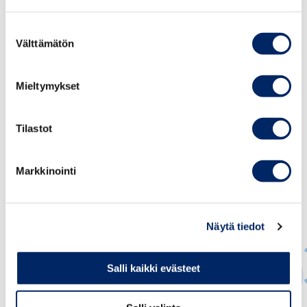
mobiililaitteiden käyttöä on rajattava koko koulupäivän
ajan, ja se on ulotettava myös toiselle asteelle”, sanoo
Suostumuksen
Pulkkinen.
Välttämätön
valinta
Mieltymykset
Tilastot
Markkinointi
Näytä tiedot
Salli kaikki evästeet