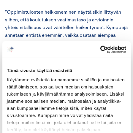
”Oppimistulosten heikkeneminen näyttäisikin liittyvän
siihen, että koulutuksen vaatimustaso ja arvioinnin
yhteismitallisuus ovat vähitellen heikentyneet. Kymppejä
annetaan entistä enemmän, vaikka osataan aiempaa
vähemmän. Säännölliset kansalliset osaamisen
mittaukset auttaisivat tunnistamaan
oppimisvajeet ja tukisivat opettajia arvioinnin
yhdenmukaisuudessa”, sanoo Pulkkinen.
Tämä sivusto käyttää evästeitä
Käytämme evästeitä tarjoamamme sisällön ja mainosten
Keskuskauppakamari katsoo, että koulun tehtävä on
räätälöimiseen, sosiaalisen median ominaisuuksien
tarjota ympäristö, jossa keskittyminen ja pitkäjänteinen
tukemiseen ja kävijämäärämme analysoimiseen. Lisäksi
oppiminen ovat mahdollisia. Tähän kännykkäkielto on
jaamme sosiaalisen median, mainosalan ja analytiikka-
toimiva väline.
alan kumppaneillemme tietoja siitä, miten käytät
sivustoamme. Kumppanimme voivat yhdistää näitä
“Kaikilla oppilailla pitää olla oikeus sekä tukeen että
tietoja muihin tietoihin, joita olet antanut heille tai joita on
kunnianhimoiseen oppimisympäristöön. Siksi
kerätty, kun olet käyttänyt heidän palvelujaan.