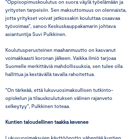
”Oppisopimuskoulutus on suora väylä työelämään ja
yritysten tarpeisiin. Sen maksuttomuus on olennaista,
jotta yritykset voivat jatkossakin kouluttaa osaavaa
työvoimaa”, sanoo Keskuskauppakamarin johtava
asiantuntija Suvi Pulkkinen.
Koulutusperusteinen maahanmuutto on kasvanut
voimakkaasti koronan jälkeen. Vaikka ilmiö tarjoaa
Suomelle merkittäviä mahdollisuuksia, sen tulee olla
hallittua ja kestävällä tavalla rahoitettua.
”On tärkeää, että lukuvuosimaksullisen tutkinto-
opiskelun ja tilauskoulutuksen välinen rajanveto
selkeytyy”, Pulkkinen toteaa.
Kuntien taloudellinen taakka kevenee
Lukuvuosimaksujen käyttöönotto vähentää kuntien