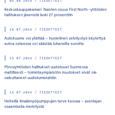
05.08.2026 / TIEDOTTEET
Keskuskauppakamari: Naisten osuus First North -yhtiöiden
hallituksen jäsenistä laski 27 prosenttiin
28.07.2026 / TIEDOTTEET
Autokuume voi yllättää – huolellinen selvitystyö käytettyä
autoa ostaessa voi säästää tuhansilta euroilta
23.07.2026 / TIEDOTTEET
Pörssiyhtiöiden hallitukset uudistuvat Suomessa
maltillisesti – toimintaympäristön muutokset eivät ole
vaikuttaneet uudistumistahtiin
16.07.2026 / TIEDOTTEET
Helteillä ilmalämpöpumppujen tarve kasvaa – asentajan
osaamisella merkitystä