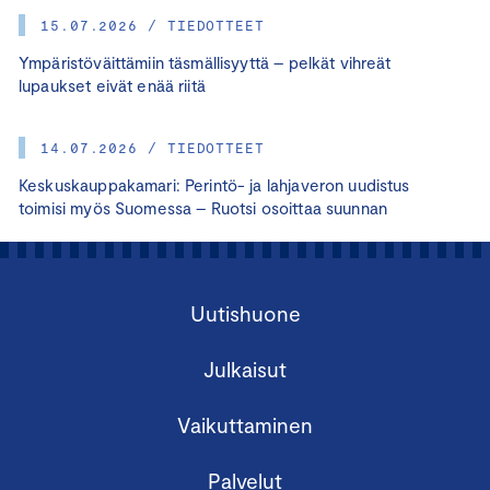
15.07.2026 / TIEDOTTEET
Ympäristöväittämiin täsmällisyyttä – pelkät vihreät
lupaukset eivät enää riitä
14.07.2026 / TIEDOTTEET
Keskuskauppakamari: Perintö- ja lahjaveron uudistus
toimisi myös Suomessa – Ruotsi osoittaa suunnan
Uutishuone
Julkaisut
Vaikuttaminen
Palvelut