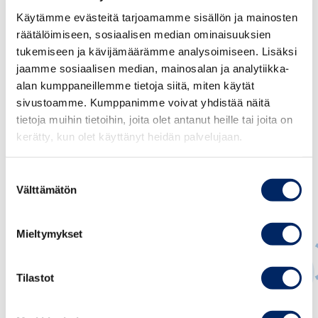
työelämälle ja samalla varmistaa opiskelijan
Käytämme evästeitä tarjoamamme sisällön ja mainosten
toimeentulon”, sanoo Pulkkinen.
räätälöimiseen, sosiaalisen median ominaisuuksien
tukemiseen ja kävijämäärämme analysoimiseen. Lisäksi
jaamme sosiaalisen median, mainosalan ja analytiikka-
alan kumppaneillemme tietoja siitä, miten käytät
sivustoamme. Kumppanimme voivat yhdistää näitä
tietoja muihin tietoihin, joita olet antanut heille tai joita on
kerätty, kun olet käyttänyt heidän palvelujaan.
Suostumuksen
Välttämätön
valinta
Mieltymykset
Tilastot
Suvi Pulkkinen