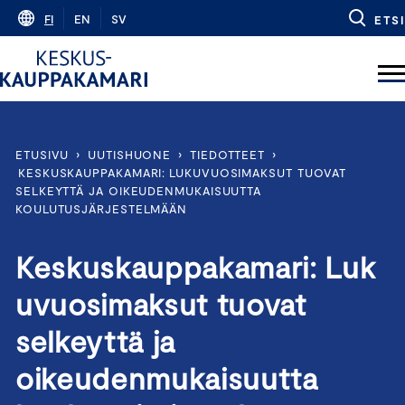
Skip
FI
EN
SV
ETSI
to
content
ETUSIVU
›
UUTISHUONE
›
TIEDOTTEET
›
KESKUSKAUPPAKAMARI: LUKUVUOSIMAKSUT TUOVAT
SELKEYTTÄ JA OIKEUDENMUKAISUUTTA
KOULUTUSJÄRJESTELMÄÄN
Keskuskauppakamari: Luk
uvuosimaksut tuovat
selkeyttä ja
oikeudenmukaisuutta