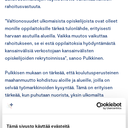
rahoitusvastuuta.
”Valtionosuudet ulkomaisista opiskelijoista ovat olleet
monille oppilaitoksille tärkeä tulonlähde, erityisesti
harvaan asutuilla alueilla. Vaikka muutos vaikuttaa
rahoitukseen, se ei estä oppilaitoksia hyödyntämästä
kansainvälisiä verkostojaan kansainvälisten
opiskelijoiden rekrytoinnissa”, sanoo Pulkkinen.
Pulkkisen mukaan on tärkeää, että koulutusperusteinen
maahanmuutto kohdistuu aloille ja alueille, joilla on
selvää työmarkkinoiden kysyntää. Tämä on erityisen
tärkeää, kun puhutaan nuorista, yksin ulkomailta
Suomeen muuttavista opiskelijoista.
”Taloudellisesti on järkevää suunnata resursseja
oppisopimuskoulutukseen, joka tuottaa suoraa hyötyä
Tämä sivusto käyttää evästeitä