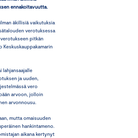
uksen ennakoitavuutta.
ilman äkillisiä vaikutuksia
etsätalouden verotuksessa
n verotukseen pitkän
sanoo Keskuskauppakamarin
 lahjansaajalle
rotuksen ja uuden,
rjestelmässä vero
ään arvoon, jolloin
nen arvonnousu.
onaan, mutta omaisuuden
kuperäinen hankintameno.
omistajan aikana kertynyt