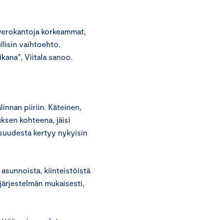
averokantoja korkeammat,
ullisin vaihtoehto.
kana”, Viitala sanoo.
innan piiriin. Käteinen,
ksen kohteena, jäisi
lisuudesta kertyy nykyisin
 asunnoista, kiinteistöistä
järjestelmän mukaisesti,