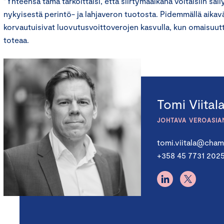
”Yhteensä tämä tarkoittaisi, että siirtymäaikana voitaisiin säi
nykyisestä perintö- ja lahjaveron tuotosta. Pidemmällä aikavä
korvautuisivat luovutusvoittoverojen kasvulla, kun omaisuutt
toteaa.
Tomi Viital
JOHTAVA VEROASIA
tomi.viitala@chamb
+358 45 7731 202