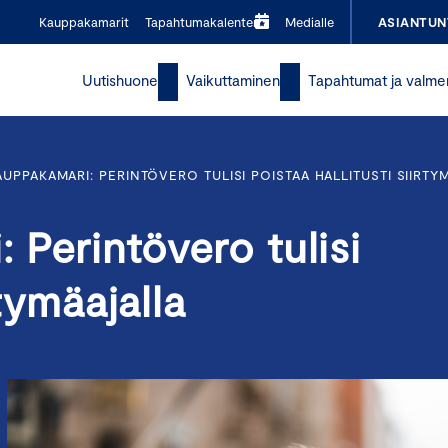
Kauppakamarit
Tapahtumakalenteri
Medialle
ASIANTUN
Uutishuone
Vaikuttaminen
Tapahtumat ja valme
UPPAKAMARI: PERINTÖVERO TULISI POISTAA HALLITUSTI SIIRTY
Perintövero tulisi
rtymäajalla