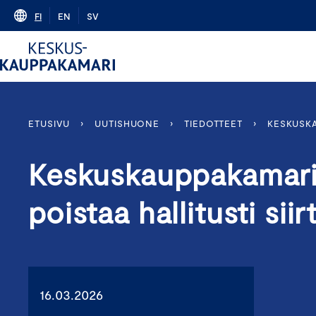
Skip
FI
EN
SV
to
content
ETUSIVU
›
UUTISHUONE
›
TIEDOTTEET
›
KESKUSKA
Keskuskauppakamari: 
poistaa hallitusti sii
16.03.2026