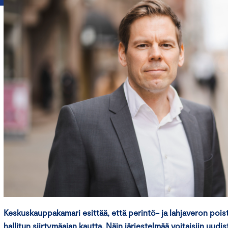
Keskuskauppakamari esittää, että perintö- ja lahjaveron poista
hallitun siirtymäajan kautta. Näin järjestelmää voitaisiin uudist