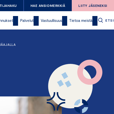
TIJAHAKU
HAE ANSIOMERKKIÄ
LIITY JÄSENEKSI
nnukset
Palvelut
Vastuullisuus
Tietoa meistä
ETSI
MÄAJALLA