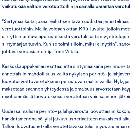
vaikutuksia valtion verotuottoihin ja samalla parantaa verot
”Siirtymäaika tarjoaisi realistisen tavan uudistaa järjestelmää 
verotuottoihin. Mallia voidaan ottaa 1990-luvulta, jolloin m
siirryttiin pinta-alaperusteisesta verotuksesta myyntituloje
siirtymäajan turvin. Kun se toimi silloin, miksi ei nytkin”, 
johtava veroasiantuntija Tomi Viitala.
Keskuskauppakamari esittää, että siirtymäaikana perinnön- tai
annettaisiin mahdollisuus valita nykyisen perintö- ja lahjave
luovutusvoittoverotukseen perustuvan mallin välillä. Nykyjä
maksetaan saannon yhteydessä ja omaisuus arvostetaan käyp
myöhemmässä luovutuksessa verotetaan vain saannon jälkei
Uudessa mallissa perintö- ja lahjaverosta luovuttaisiin kok
hankintamenona säilyisi jatkuvuusperiaatteen mukaisesti al
Tällöin luovutushetkellä verotettavaksi tulisi myös aiemman 