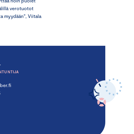
lyttää noin puolet
lillä verotuotot
a myydään”, Viitala
a
NTUNTIJA
er.fi
5