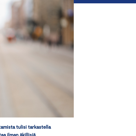
mista tulisi tarkastella
aa ilman äkillisiä