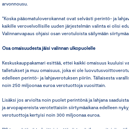
arvonnousu.
”Koska pääomatuloverokannat ovat selvästi perintö- ja lahj
kaikille verovelvollisille uuden järjestelmän valinta ei olisi ed
Valinnanvapaus ohjaisi osan verotuloista säilymään siirtymäai
Osa omaisuudesta jäisi valinnan ulkopuolelle
Keskuskauppakamari esittää, ettei kaikki omaisuus kuuluisi val
talletukset ja muu omaisuus, joka ei ole luovutusvoittoverotu
edelleen perintö- ja lahjaverotuksen piiriin. Tällaisesta varal
noin 250 miljoonaa euroa verotuottoja vuosittain.
Lisäksi jos arviolta noin puolet perintönä ja lahjana saaduista
ja arvopapereista verotettaisiin siirtymäaikana edelleen nyky
verotuottoja kertyisi noin 300 miljoonaa euroa.