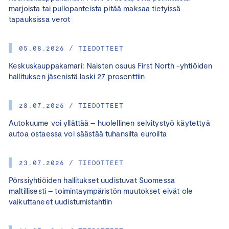
marjoista tai pullopanteista pitää maksaa tietyissä
tapauksissa verot
05.08.2026 / TIEDOTTEET
Keskuskauppakamari: Naisten osuus First North -yhtiöiden
hallituksen jäsenistä laski 27 prosenttiin
28.07.2026 / TIEDOTTEET
Autokuume voi yllättää – huolellinen selvitystyö käytettyä
autoa ostaessa voi säästää tuhansilta euroilta
23.07.2026 / TIEDOTTEET
Pörssiyhtiöiden hallitukset uudistuvat Suomessa
maltillisesti – toimintaympäristön muutokset eivät ole
vaikuttaneet uudistumistahtiin