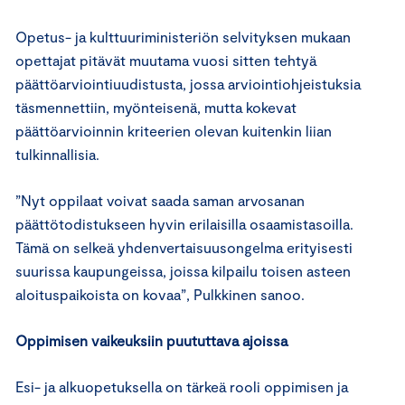
Opetus- ja kulttuuriministeriön selvityksen mukaan
opettajat pitävät muutama vuosi sitten tehtyä
päättöarviointiuudistusta, jossa arviointiohjeistuksia
täsmennettiin, myönteisenä, mutta kokevat
päättöarvioinnin kriteerien olevan kuitenkin liian
tulkinnallisia.
”Nyt oppilaat voivat saada saman arvosanan
päättötodistukseen hyvin erilaisilla osaamistasoilla.
Tämä on selkeä yhdenvertaisuusongelma erityisesti
suurissa kaupungeissa, joissa kilpailu toisen asteen
aloituspaikoista on kovaa”, Pulkkinen sanoo.
Oppimisen vaikeuksiin puututtava ajoissa
Esi- ja alkuopetuksella on tärkeä rooli oppimisen ja