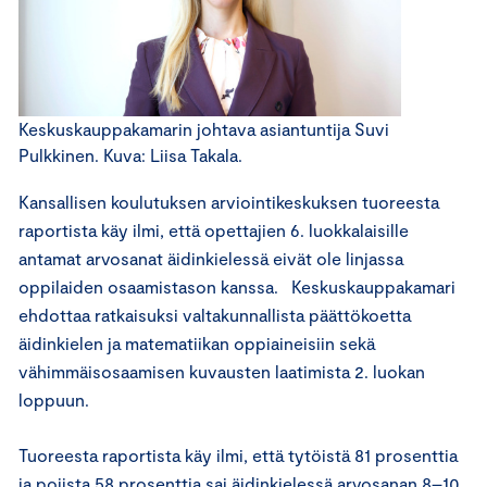
Keskuskauppakamarin johtava asiantuntija Suvi
Pulkkinen. Kuva: Liisa Takala.
Kansallisen koulutuksen arviointikeskuksen tuoreesta
raportista käy ilmi, että opettajien 6. luokkalaisille
antamat arvosanat äidinkielessä eivät ole linjassa
oppilaiden osaamistason kanssa. Keskuskauppakamari
ehdottaa ratkaisuksi valtakunnallista päättökoetta
äidinkielen ja matematiikan oppiaineisiin sekä
vähimmäisosaamisen kuvausten laatimista 2. luokan
loppuun.
Tuoreesta raportista käy ilmi, että tytöistä 81 prosenttia
ja pojista 58 prosenttia sai äidinkielessä arvosanan 8–10,