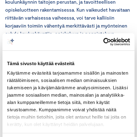
koulunkäynnin taitojen perustan, ja tavoitteellisen
opiskeluotteen rakentamisessa. Kun vaikeudet havaitaan
riittävän varhaisessa vaiheessa, voi tarve kalliisiin
korjaaviin toimiin vähentyä merkittävästi ja myönteinen
suhde koulunkäyntiin, opiskeluun ja ponnisteluun
vahvistua. Siksi Keskuskauppakamari ehdottaa uutta
”tarkistuspistettä” 2. luokan loppuun.
Tämä sivusto käyttää evästeitä
”Tässä vaiheessa vähintään vanhempien olisi hyvä saada
kokonaiskuva siitä, miten esi- ja alkuopetuksen
Käytämme evästeitä tarjoamamme sisällön ja mainosten
räätälöimiseen, sosiaalisen median ominaisuuksien
tavoitteisiin on päästy ja missä olisi vielä kerrattavaa tai
tukemiseen ja kävijämäärämme analysoimiseen. Lisäksi
lisätuen tarvetta”, Pulkkinen sanoo.
jaamme sosiaalisen median, mainosalan ja analytiikka-
alan kumppaneillemme tietoja siitä, miten käytät
Luomalla samankaltaiset vähimmäisosaamisen kuvaukset
sivustoamme. Kumppanimme voivat yhdistää näitä
2. luokan loppuun kuin mitä 6. luokalla jo nyt on,
tietoja muihin tietoihin, joita olet antanut heille tai joita on
voitaisiin auttaa opettajia yhdessä oppilaan ja muiden
kerätty, kun olet käyttänyt heidän palvelujaan.
aikuisten kanssa arvioimaan, onko riittävä osaaminen
saavutettu vai tarvitseeko oppija kohdennettua tukea.