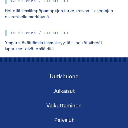
16.07.2026 / TIEDOTTEET
Helteillä ilmalämpöpumppujen tarve kasvaa – asentajan
osaamisella merkitystä
15.07.2026 / TIEDOTTEET
Ympäristöväittämiin täsmällisyyttä – pelkät vihreät
lupaukset eivät enää riitä
Uutishuone
Julkaisut
Vaikuttaminen
Palvelut