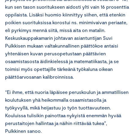
kun sen tason suoritukseen aidosti ylti vain 16 prosenttia
oppilaista. Lisäksi huomio kiinnittyy siihen, että etenkin
poikien suorituksissa korostui ns. minimivaivan periaate,
eli pyrkimys mennä siitä, missä aita on matalin.
Keskuskauppakamarin johtavan asiantuntijan Suvi
Pulkkisen mukaan valtakunnallinen päättökoe antaisi
yhtenäisen kuvan perusopetustaan päättävien
osaamistasosta äidinkielessä ja matematiikasta, ja se
toimisi myös opettajille tärkeänä työkaluna oikean
päättöarvosanan kalibroinnissa.
“Ei ihme, että nuoria läpäisee peruskoulun ja ammatillisen
koulutuksen yhä heikommalla osaamistasolla ja
työkyvyllä, mikä heijastuu jo työn tuottavuuteen.
Kouluissa tulisikin painottaa nykyistä enemmän hyvää
perustaitojen hallintaa ja näihin riittävää tukea”,
Pulkkinen sanoo.