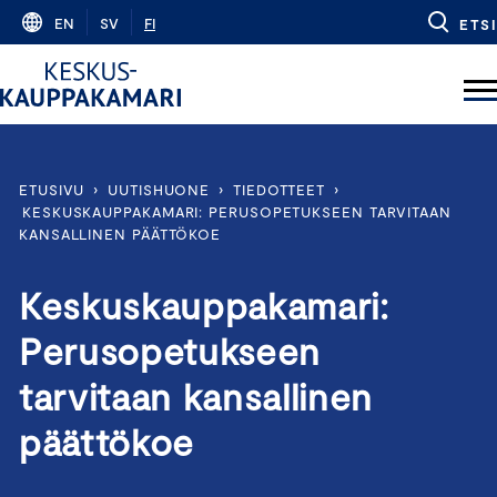
Skip
EN
SV
FI
ETSI
to
content
ETUSIVU
›
UUTISHUONE
›
TIEDOTTEET
›
KESKUSKAUPPAKAMARI: PERUSOPETUKSEEN TARVITAAN
KANSALLINEN PÄÄTTÖKOE
Keskuskauppakamari:
Perusopetukseen
tarvitaan kansallinen
päättökoe