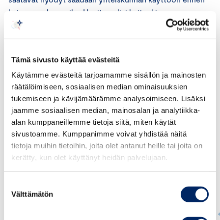
kuin on maksun aika. Hyvitys olisi kuitenkin
kansainvälisesti vielä kilpailukykyisempi, jos se saataisiin
käyttöön jo investointivuonna, ja se olisi
veronpalautuskelpoinen yhteisöveron ylittävältä
Tämä sivusto käyttää evästeitä
osin,” sanoo Viitala.
Käytämme evästeitä tarjoamamme sisällön ja mainosten
räätälöimiseen, sosiaalisen median ominaisuuksien
tukemiseen ja kävijämäärämme analysoimiseen. Lisäksi
jaamme sosiaalisen median, mainosalan ja analytiikka-
alan kumppaneillemme tietoja siitä, miten käytät
sivustoamme. Kumppanimme voivat yhdistää näitä
tietoja muihin tietoihin, joita olet antanut heille tai joita on
kerätty, kun olet käyttänyt heidän palvelujaan.
Suostumuksen
Välttämätön
valinta