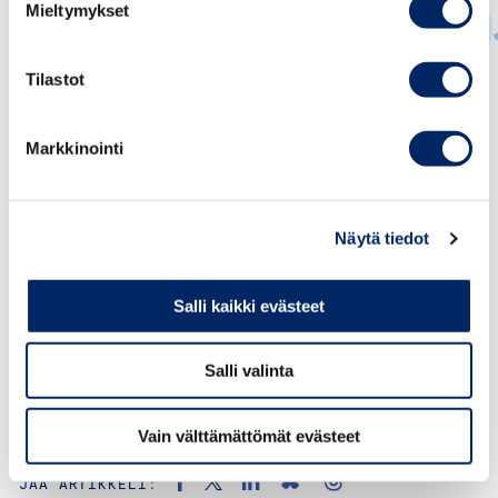
Mieltymykset
Tilastot
Tomi Viitala
JOHTAVA VEROASIANTUNTIJA
Markkinointi
tomi.viitala@chamber.fi
+358 45 7731 2025
Näytä tiedot
Salli kaikki evästeet
Salli valinta
Vain välttämättömät evästeet
KATEGORIAT:
VEROTUS, MUUT, TOMI VIITALA
JAA ARTIKKELI: