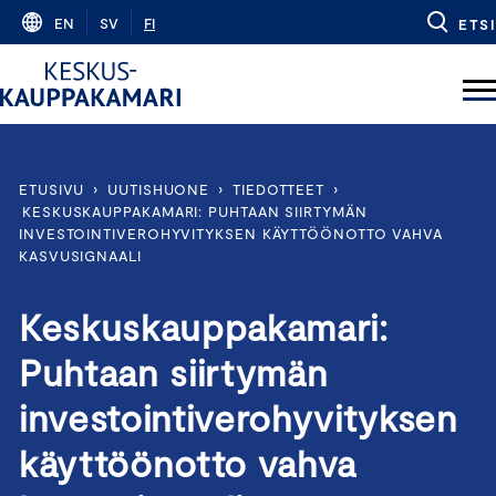
Skip
EN
SV
FI
ETSI
to
content
ETUSIVU
›
UUTISHUONE
›
TIEDOTTEET
›
KESKUSKAUPPAKAMARI: PUHTAAN SIIRTYMÄN
INVESTOINTIVEROHYVITYKSEN KÄYTTÖÖNOTTO VAHVA
KASVUSIGNAALI
Keskuskauppakamari:
Puhtaan siirtymän
investointiverohyvityksen
käyttöönotto vahva