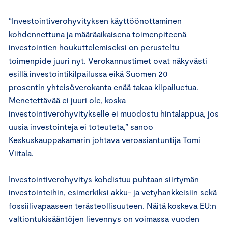
“Investointiverohyvityksen käyttöönottaminen
kohdennettuna ja määräaikaisena toimenpiteenä
investointien houkuttelemiseksi on perusteltu
toimenpide juuri nyt. Verokannustimet ovat näkyvästi
esillä investointikilpailussa eikä Suomen 20
prosentin yhteisöverokanta enää takaa kilpailuetua.
Menetettävää ei juuri ole, koska
investointiverohyvitykselle ei muodostu hintalappua, jos
uusia investointeja ei toteuteta,” sanoo
Keskuskauppakamarin johtava veroasiantuntija Tomi
Viitala.
Investointiverohyvitys kohdistuu puhtaan siirtymän
investointeihin, esimerkiksi akku- ja vetyhankkeisiin sekä
fossiilivapaaseen terästeollisuuteen. Näitä koskeva EU:n
valtiontukisääntöjen lievennys on voimassa vuoden