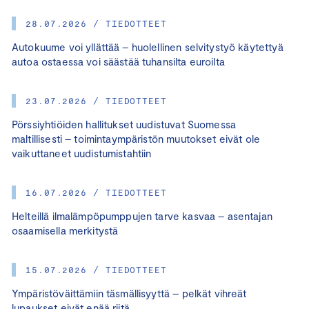
28.07.2026 / TIEDOTTEET
Autokuume voi yllättää – huolellinen selvitystyö käytettyä
autoa ostaessa voi säästää tuhansilta euroilta
23.07.2026 / TIEDOTTEET
Pörssiyhtiöiden hallitukset uudistuvat Suomessa
maltillisesti – toimintaympäristön muutokset eivät ole
vaikuttaneet uudistumistahtiin
16.07.2026 / TIEDOTTEET
Helteillä ilmalämpöpumppujen tarve kasvaa – asentajan
osaamisella merkitystä
15.07.2026 / TIEDOTTEET
Ympäristöväittämiin täsmällisyyttä – pelkät vihreät
lupaukset eivät enää riitä