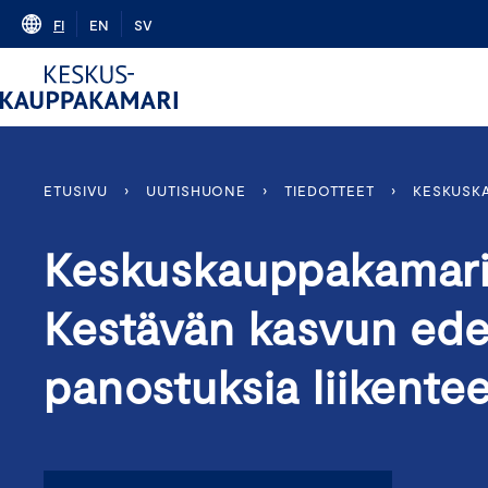
Skip
FI
EN
SV
to
content
ETUSIVU
›
UUTISHUONE
›
TIEDOTTEET
›
KESKUSKA
Keskuskauppakamari p
Kestävän kasvun edel
panostuksia liikente