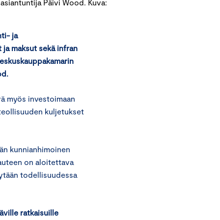
 asiantuntija Päivi Wood. Kuva:
ti- ja
t ja maksut sekä infran
 Keskuskauppakamarin
od.
ävä myös investoimaan
 teollisuuden kuljetukset
ävän kunnianhimoinen
auteen on aloitettava
stytään todellisuudessa
ille ratkaisuille