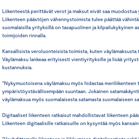
Liikenteestä perittävät verot ja maksut eivät saa muodostua 
Liikenteen päästöjen vähennystoimista tulee päättää vähintää
suomalaisilla yrityksillä on tasapuolinen ja kilpailukykyine
toimijoiden rinnalla.
Kansallisista veroluonteisista toimista, kuten väylämaksusta 
Väylämaksu lankeaa erityisesti vientiyrityksille ja lisää yrityst
kustannuksia.
”Nykymuotoisena väylämaksu myös hidastaa meriliikenteen 
ympäristöystävällisempään suuntaan. Jokainen satamakäynti
väylämaksua myös suomalaisesta satamasta suomalaiseen s
Digitaaliset liikenteen ratkaisut mahdollistavat liikenteen p
Liikenteen digitaalisille ratkaisuille on kysyntää myös kansain
”Vauhdittamalla liikenteen ja liikkumisen digitalisaatiota sekä