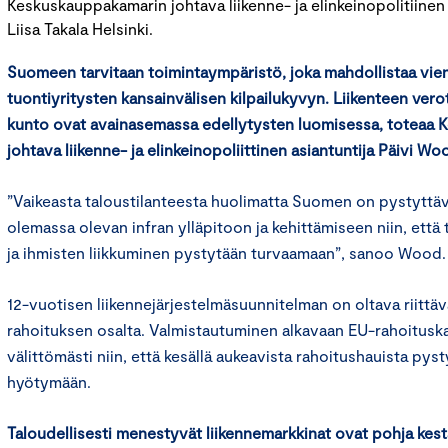
Keskuskauppakamarin johtava liikenne- ja elinkeinopolitiinen
Liisa Takala Helsinki.
Suomeen tarvitaan toimintaympäristö
, joka mahdollistaa vien
tuontiyritysten kansainvälisen kilpailukyvyn. Liikenteen vero
kunto ovat avainasemassa edellytysten luomisessa, toteaa
johtava liikenne- ja elinkeinopoliittinen asiantuntija Päivi Wo
”Vaikeasta taloustilanteesta huolimatta Suomen on pystytt
olemassa olevan infran ylläpitoon ja kehittämiseen niin, että
ja ihmisten liikkuminen pystytään turvaamaan”, sanoo Wood.
12-vuotisen liikennejärjestelmäsuunnitelman on oltava riitt
rahoituksen osalta. Valmistautuminen alkavaan EU-rahoitusk
välittömästi niin, että kesällä aukeavista rahoitushauista py
hyötymään.
Taloudellisesti menestyvät liikennemarkkinat ovat pohja kestäv