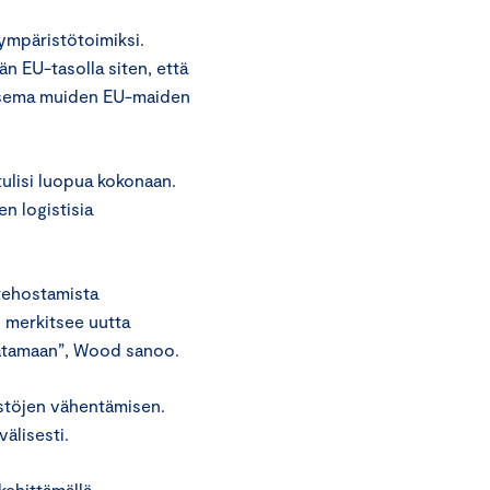
ympäristötoimiksi.
n EU-tasolla siten, että
n asema muiden EU-maiden
tulisi luopua kokonaan.
en logistisia
tehostamista
 merkitsee uutta
atamaan”, Wood sanoo.
äästöjen vähentämisen.
välisesti.
 kehittämällä