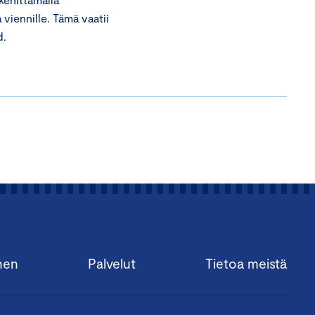
 viennille. Tämä vaatii
d.
nen
Palvelut
Tietoa meistä