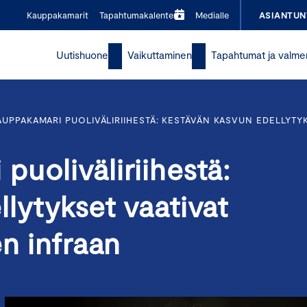
Kauppakamarit
Tapahtumakalenteri
Medialle
ASIANTUN
Uutishuone
Vaikuttaminen
Tapahtumat ja valme
UPPAKAMARI PUOLIVÄLIRIIHESTÄ: KESTÄVÄN KASVUN EDELLYTYK
uoliväliriihestä:
lytykset vaativat
en infraan