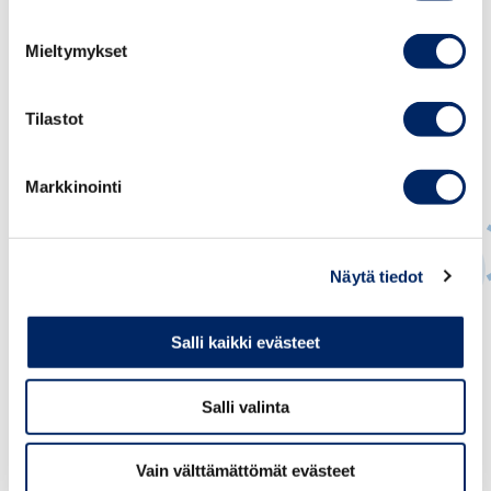
Mieltymykset
Tilastot
Markkinointi
Näytä tiedot
Juho Romakkaniemi
Salli kaikki evästeet
TOIMITUSJOHTAJA
Salli valinta
juho.romakkaniemi@chamber.fi
+358 40 050 5269
Vain välttämättömät evästeet