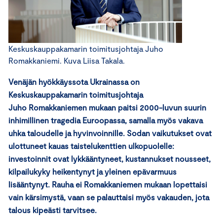
Keskuskauppakamarin toimitusjohtaja Juho
Romakkaniemi. Kuva Liisa Takala.
Venäjän hyökkäyssota Ukrainassa on
Keskuskauppakamarin toimitusjohtaja
Juho Romakkaniemen mukaan paitsi 2000-luvun suurin
inhimillinen tragedia Euroopassa, samalla myös vakava
uhka taloudelle ja hyvinvoinnille. Sodan vaikutukset ovat
ulottuneet kauas taistelukenttien ulkopuolelle:
investoinnit ovat lykkääntyneet, kustannukset nousseet,
kilpailukyky heikentynyt ja yleinen epävarmuus
lisääntynyt. Rauha ei Romakkaniemen mukaan lopettaisi
vain kärsimystä, vaan se palauttaisi myös vakauden, jota
talous kipeästi tarvitsee.