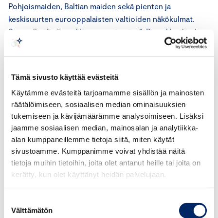
Pohjoismaiden, Baltian maiden sekä pienten ja
keskisuurten eurooppalaisten valtioiden näkökulmat.
Suomelle tämä merkitsee suurta etua”, Romakkaniemi
sanoo.
Romakkaniemen mukaan kaikki, mitä Ukrainasta
Tämä sivusto käyttää evästeitä
päätetään, vaikuttaa meihin enemmän kuin useimpiin
Käytämme evästeitä tarjoamamme sisällön ja mainosten
muihin maihin.
räätälöimiseen, sosiaalisen median ominaisuuksien
tukemiseen ja kävijämäärämme analysoimiseen. Lisäksi
“Kyse on Venäjän asemasta tulevaisuudessa, Euroopan
jaamme sosiaalisen median, mainosalan ja analytiikka-
turvallisuusjärjestelmän vakauttamisesta ja siitä, miten
alan kumppaneillemme tietoja siitä, miten käytät
talous sodan jälkeen toipuu. Rauhan ehdot vaikuttavat
sivustoamme. Kumppanimme voivat yhdistää näitä
suoraan meidän turvallisuuteemme, talouteemme ja
tietoja muihin tietoihin, joita olet antanut heille tai joita on
hyvinvointiimme”, Romakkaniemi sanoo.
kerätty, kun olet käyttänyt heidän palvelujaan.
Suostumuksen
Välttämätön
valinta