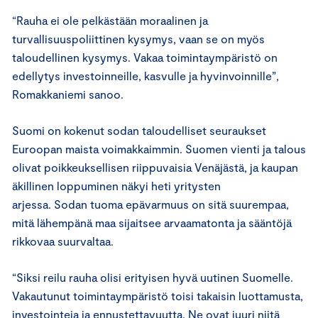
“Rauha ei ole pelkästään moraalinen ja
turvallisuuspoliittinen kysymys, vaan se on myös
taloudellinen kysymys. Vakaa toimintaympäristö on
edellytys investoinneille, kasvulle ja hyvinvoinnille”,
Romakkaniemi sanoo.
Suomi on kokenut sodan taloudelliset seuraukset
Euroopan maista voimakkaimmin. Suomen vienti ja talous
olivat poikkeuksellisen riippuvaisia Venäjästä, ja kaupan
äkillinen loppuminen näkyi heti yritysten
arjessa. Sodan tuoma epävarmuus on sitä suurempaa,
mitä lähempänä maa sijaitsee arvaamatonta ja sääntöjä
rikkovaa suurvaltaa.
“Siksi reilu rauha olisi erityisen hyvä uutinen Suomelle.
Vakautunut toimintaympäristö toisi takaisin luottamusta,
investointeja ja ennustettavuutta. Ne ovat juuri niitä