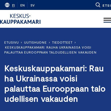
Skip
FI
EN
SV
ETSI
to
content
ETUSIVU
›
UUTISHUONE
›
TIEDOTTEET
›
KESKUSKAUPPAKAMARI: RAUHA UKRAINASSA VOISI
PALAUTTAA EUROOPPAAN TALOUDELLISEN VAKAUDEN
Keskuskauppakamari: Rau
ha Ukrainassa voisi
palauttaa Eurooppaan talo
udellisen vakauden