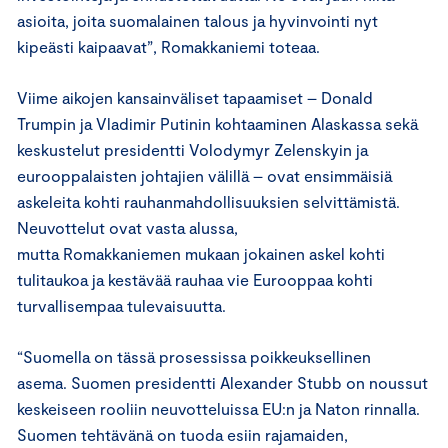
asioita, joita suomalainen talous ja hyvinvointi nyt
kipeästi kaipaavat”, Romakkaniemi toteaa.
Viime aikojen kansainväliset tapaamiset – Donald
Trumpin ja Vladimir Putinin kohtaaminen Alaskassa sekä
keskustelut presidentti Volodymyr Zelenskyin ja
eurooppalaisten johtajien välillä – ovat ensimmäisiä
askeleita kohti rauhanmahdollisuuksien selvittämistä.
Neuvottelut ovat vasta alussa,
mutta Romakkaniemen mukaan jokainen askel kohti
tulitaukoa ja kestävää rauhaa vie Eurooppaa kohti
turvallisempaa tulevaisuutta.
“Suomella on tässä prosessissa poikkeuksellinen
asema. Suomen presidentti Alexander Stubb on noussut
keskeiseen rooliin neuvotteluissa EU:n ja Naton rinnalla.
Suomen tehtävänä on tuoda esiin rajamaiden,