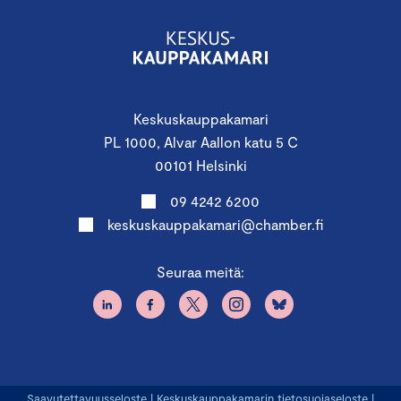
Keskuskauppakamari
PL 1000, Alvar Aallon katu 5 C
00101 Helsinki
09 4242 6200
keskuskauppakamari@chamber.fi
Seuraa meitä:
Saavutettavuusseloste
|
Keskuskauppakamarin tietosuojaseloste
|