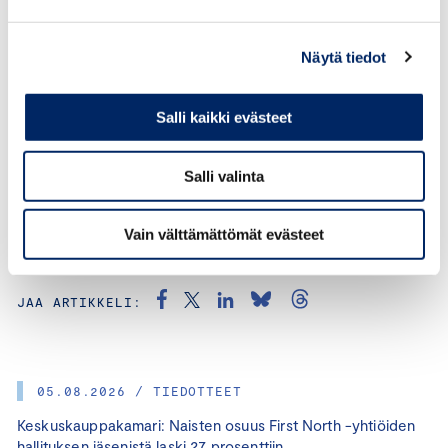
”Rokotuksia tulee kohdentaa suoraan
työterveyshuollolle ilman, että kunnat toimivat
Näytä tiedot
välikäsinä. Tämä nopeuttaa rokotuksia ja vaikuttaa
suoraan siihen, missä aikataulussa Suomi voidaan avata
Salli kaikki evästeet
kohti normaalia elämää”, Horttanainen sanoo.
Salli valinta
Vain välttämättömät evästeet
KATEGORIAT:
TALOUS, KORONAKRIISI, MUUT
JAA ARTIKKELI:
05.08.2026 / TIEDOTTEET
Keskuskauppakamari: Naisten osuus First North -yhtiöiden
hallituksen jäsenistä laski 27 prosenttiin