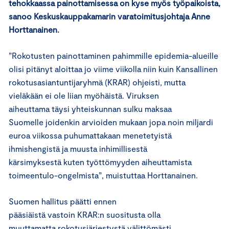
tehok
kaassa
painottami
sessa
on
kyse
myös t
yöpaikoista
,
sanoo Keskuskauppakamarin varatoimitusjohtaja Anne
Horttanainen.
”Rokotusten painottaminen pahimmille epidemia-alueille
olisi pitänyt aloittaa jo viime viikolla niin kuin Kansallinen
rokotusasiantuntijaryhmä (KRAR) ohjeisti, mutta
vieläkään ei ole liian myöhäistä. Viruksen
aiheuttama täysi yhteiskunnan sulku maksaa
Suomelle joidenkin arvioiden mukaan jopa noin miljardi
euroa viikossa puhumattakaan menetetyistä
ihmishengistä ja muusta inhimillisestä
kärsimyksestä kuten työttömyyden aiheuttamista
toimeentulo-ongelmista”, muistuttaa Horttanainen.
Suomen hallitus päätti ennen
pääsiäistä vastoin KRAR:n suositusta olla
muuttamatta rokotusjärjestystä välittömästi.