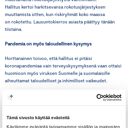
Hallitus kertoi harkitsevansa rokotusjärjestyksen
muuttamista sitten, kun riskiryhmät koko maassa
on rokotettu. Lausuntokierros asiasta päättyy tänään
tiistaina.
Pandemia on myös taloudellinen kysymys
Horttanainen toivoo, että hallitus ei pitäisi
koronapandemiaa vain terveyskysymyksenä vaan ottaisi
huomioon myös viruksen Suomelle ja suomalaisille
aiheuttamat taloudelliset ja inhimilliset vaikeudet.
”Edelleenkin kymmenet tuhannet suomalaiset ovat
lomautettuina tai irtisanottuina työstään pandemian
takia. Heidän ja koko maan edun takia virus pitää taltuttaa
mahdollisimman nopeasti. Tähän on ratkaisu tarjolla:
Tämä sivusto käyttää evästeitä
muutetaan rokotusjärjestystä niin, että siitä saadaan
Käytämme evästeitä tarjoamamme sisällön ja mainosten