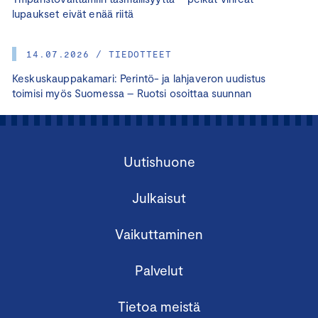
lupaukset eivät enää riitä
14.07.2026 / TIEDOTTEET
Keskuskauppakamari: Perintö- ja lahjaveron uudistus
toimisi myös Suomessa – Ruotsi osoittaa suunnan
Uutishuone
Julkaisut
Vaikuttaminen
Palvelut
Tietoa meistä