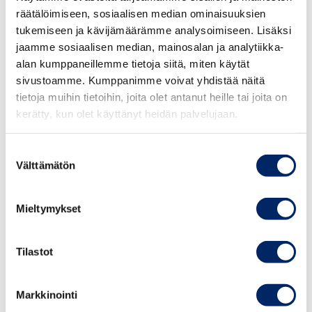
paras hyöty niin terveydellisesti kuin
räätälöimiseen, sosiaalisen median ominaisuuksien
taloudellisestikin irti. Mitä
tukemiseen ja kävijämäärämme analysoimiseen. Lisäksi
nopeammin viruksesta on päästy eroon ja
jaamme sosiaalisen median, mainosalan ja analytiikka-
alan kumppaneillemme tietoja siitä, miten käytät
Suomi avattua, sitä nopeammin
sivustoamme. Kumppanimme voivat yhdistää näitä
Suomi, työllisyys ja kaikkien kansalaisten
tietoja muihin tietoihin, joita olet antanut heille tai joita on
hyvinvointi lähtevät uuteen nousuun”, Horttanainen
kerätty, kun olet käyttänyt heidän palvelujaan.
sanoo.
Suostumuksen
Alueellinen painotus rokotuksissa tulisi tehdä
Välttämätön
valinta
viranomaisten asiantuntemuksen ja ajantasaisten
tautitilastojen
perusteella. Rokotusjärjestyksessä pitäisi huomioida yht
Mieltymykset
eiskunnan toimivuuden kannalta kriittiset
ammattiryhmät.
Tilastot
Lisäksi työterveys on otettava laajasti mukaan
Markkinointi
rokotuksiin, muistuttaa Horttanainen.