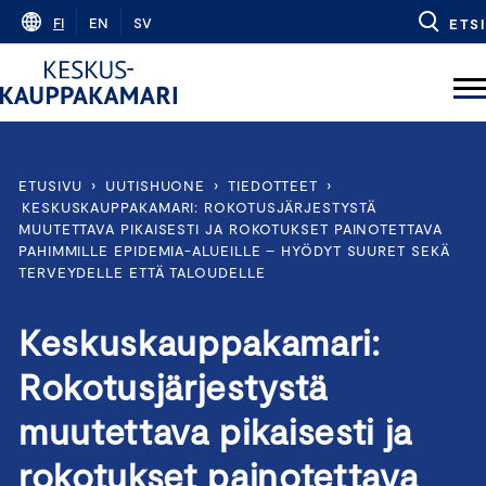
Skip
FI
EN
SV
ETSI
to
content
ETUSIVU
›
UUTISHUONE
›
TIEDOTTEET
›
KESKUSKAUPPAKAMARI: ROKOTUSJÄRJESTYSTÄ
MUUTETTAVA PIKAISESTI JA ROKOTUKSET PAINOTETTAVA
PAHIMMILLE EPIDEMIA-ALUEILLE – HYÖDYT SUURET SEKÄ
TERVEYDELLE ETTÄ TALOUDELLE
Keskuskauppakamari:
Rokotusjärjestystä
muutettava pikaisesti ja
rokotukset painotettava