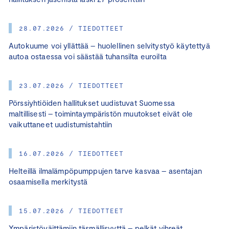
28.07.2026 / TIEDOTTEET
Autokuume voi yllättää – huolellinen selvitystyö käytettyä
autoa ostaessa voi säästää tuhansilta euroilta
23.07.2026 / TIEDOTTEET
Pörssiyhtiöiden hallitukset uudistuvat Suomessa
maltillisesti – toimintaympäristön muutokset eivät ole
vaikuttaneet uudistumistahtiin
16.07.2026 / TIEDOTTEET
Helteillä ilmalämpöpumppujen tarve kasvaa – asentajan
osaamisella merkitystä
15.07.2026 / TIEDOTTEET
Ympäristöväittämiin täsmällisyyttä – pelkät vihreät