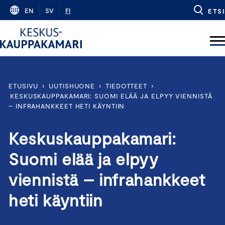
Skip
EN
SV
FI
ETSI
to
content
ETUSIVU
›
UUTISHUONE
›
TIEDOTTEET
›
KESKUSKAUPPAKAMARI: SUOMI ELÄÄ JA ELPYY VIENNISTÄ
– INFRAHANKKEET HETI KÄYNTIIN
Keskuskauppakamari:
Suomi elää ja elpyy
viennistä – infrahankkeet
heti käyntiin