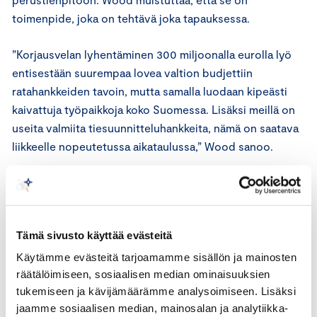
toimenpide, joka on tehtävä joka tapauksessa.
”Korjausvelan lyhentäminen 300 miljoonalla eurolla lyö
entisestään suurempaa lovea valtion budjettiin
ratahankkeiden tavoin, mutta samalla luodaan kipeästi
kaivattuja työpaikkoja koko Suomessa. Lisäksi meillä on
useita valmiita tiesuunnitteluhankkeita, nämä on saatava
liikkeelle nopeutetussa aikataulussa,” Wood sanoo.
Investoimalla infran kuntoon otetaan myös askel kohti
vähähiilisempää liikennettä. Huolimatta siitä, että
talouden elvyttäminen on tärkein teko, elvytystoimilla
Tämä sivusto käyttää evästeitä
voidaan saada aikaan myös hyvää muilla sektoreilla.
Hyvässä kunnossa oleva infra ja sujuvat logistiikkaketjut
Käytämme evästeitä tarjoamamme sisällön ja mainosten
vähentävät liikenteestä syntyviä kasvihuonepäästöjä.
räätälöimiseen, sosiaalisen median ominaisuuksien
tukemiseen ja kävijämäärämme analysoimiseen. Lisäksi
jaamme sosiaalisen median, mainosalan ja analytiikka-
”Suomen vientiteollisuuden kilpailukyky on