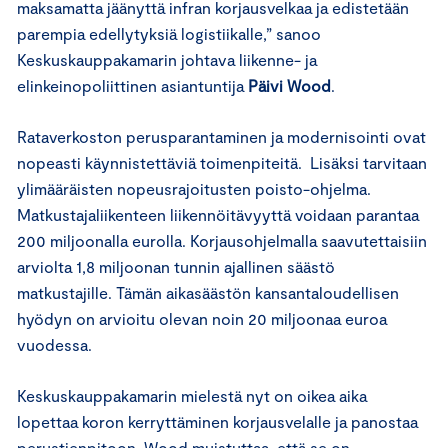
maksamatta jäänyttä infran korjausvelkaa ja edistetään
parempia edellytyksiä logistiikalle,” sanoo
Keskuskauppakamarin johtava liikenne- ja
elinkeinopoliittinen asiantuntija
Päivi Wood
.
Rataverkoston perusparantaminen ja modernisointi ovat
nopeasti käynnistettäviä toimenpiteitä. Lisäksi tarvitaan
ylimääräisten nopeusrajoitusten poisto-ohjelma.
Matkustajaliikenteen liikennöitävyyttä voidaan parantaa
200 miljoonalla eurolla. Korjausohjelmalla saavutettaisiin
arviolta 1,8 miljoonan tunnin ajallinen säästö
matkustajille. Tämän aikasäästön kansantaloudellisen
hyödyn on arvioitu olevan noin 20 miljoonaa euroa
vuodessa.
Keskuskauppakamarin mielestä nyt on oikea aika
lopettaa koron kerryttäminen korjausvelalle ja panostaa
perustienpitoon. Wood muistuttaa, että se on