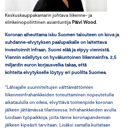
Keskuskauppakamarin johtava liikenne- ja
elinkeinopoliittinen asiantuntija
Päivi Wood
.
Koronan aiheuttama isku Suomen talouteen on kova ja
suhdanne-elvytyksen paalupaikalle on laitettava
investoinnit infraan. Suomi elää ja elpyy viennistä.
Viennin edellytys on hyväkuntoinen liikenneinfra. 2,5
miljardin euron korjausvelka takaa, että
kohteita elvytykselle löytyy eri puolilta Suomea.
”Lähiajalle suunniteltujen välttämättömien
liikenneinfrahankkeiden toteuttaminen nopeutetulla
aikataululla on oikea, elvyttävä toimenpide koronan
jälkeen jättämässä tilanteessa. Infrahankkeiden avulla
luodaan työpaikkoja, joita tänne koronapandemian
jälkeen kipeästi tarvitaan. Lisäksi samalla kuitataan