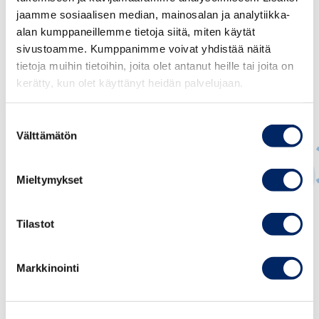
jaamme sosiaalisen median, mainosalan ja analytiikka-
alan kumppaneillemme tietoja siitä, miten käytät
sivustoamme. Kumppanimme voivat yhdistää näitä
tietoja muihin tietoihin, joita olet antanut heille tai joita on
kerätty, kun olet käyttänyt heidän palvelujaan.
Suostumuksen
Välttämätön
valinta
Mieltymykset
Minna Aalto-Setälä
Tilastot
JOHTAVA ASIANTUNTIJA, IPR JA DIGITALISAATIO
Markkinointi
minna.aalto-setala@chamber.fi
+358 44 032 0054