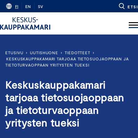
Skip
FI
EN
SV
ETSI
to
content
ETUSIVU
›
UUTISHUONE
›
TIEDOTTEET
›
KESKUSKAUPPAKAMARI TARJOAA TIETOSUOJAOPPAAN JA
TIETOTURVAOPPAAN YRITYSTEN TUEKSI
Keskuskauppakamari
tarjoaa tietosuojaoppaan
ja tietoturvaoppaan
yritysten tueksi