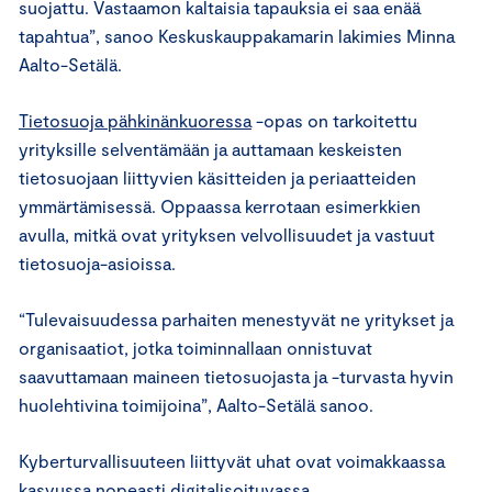
suojattu. Vastaamon kaltaisia tapauksia ei saa enää
tapahtua”, sanoo Keskuskauppakamarin lakimies Minna
Aalto-Setälä.
Tietosuoja pähkinänkuoressa
-opas on tarkoitettu
yrityksille selventämään ja auttamaan keskeisten
tietosuojaan liittyvien käsitteiden ja periaatteiden
ymmärtämisessä. Oppaassa kerrotaan esimerkkien
avulla, mitkä ovat yrityksen velvollisuudet ja vastuut
tietosuoja-asioissa.
“Tulevaisuudessa parhaiten menestyvät ne yritykset ja
organisaatiot, jotka toiminnallaan onnistuvat
saavuttamaan maineen tietosuojasta ja -turvasta hyvin
huolehtivina toimijoina”, Aalto-Setälä sanoo.
Kyberturvallisuuteen liittyvät uhat ovat voimakkaassa
kasvussa nopeasti digitalisoituvassa