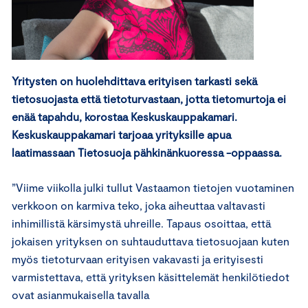
Yritysten on huolehdittava erityisen tarkasti sekä
tietosuojasta että tietoturvastaan, jotta tietomurtoja ei
enää tapahdu, korostaa Keskuskauppakamari.
Keskuskauppakamari tarjoaa yrityksille apua
laatimassaan Tietosuoja pähkinänkuoressa -oppaassa.
”Viime viikolla julki tullut Vastaamon tietojen vuotaminen
verkkoon on karmiva teko, joka aiheuttaa valtavasti
inhimillistä kärsimystä uhreille. Tapaus osoittaa, että
jokaisen yrityksen on suhtauduttava tietosuojaan kuten
myös tietoturvaan erityisen vakavasti ja erityisesti
varmistettava, että yrityksen käsittelemät henkilötiedot
ovat asianmukaisella tavalla