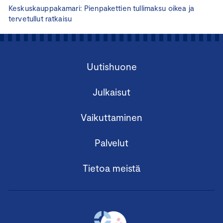
Keskuskauppakamari: Pienpakettien tullimaksu oikea ja
tervetullut ratkaisu
Uutishuone
Julkaisut
Vaikuttaminen
Palvelut
Tietoa meistä