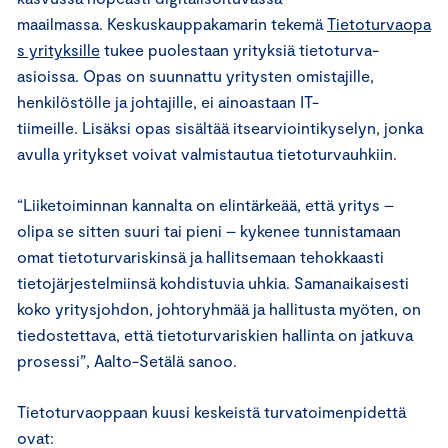
maailmassa. Keskuskauppakamarin tekemä
Tietoturvaopa
s yrityksille
tukee puolestaan yrityksiä tietoturva-
asioissa. Opas on suunnattu yritysten omistajille,
henkilöstölle ja johtajille, ei ainoastaan IT-
tiimeille. Lisäksi opas sisältää itsearviointikyselyn, jonka
avulla yritykset voivat valmistautua tietoturvauhkiin.
“Liiketoiminnan kannalta on elintärkeää, että yritys –
olipa se sitten suuri tai pieni – kykenee tunnistamaan
omat tietoturvariskinsä ja hallitsemaan tehokkaasti
tietojärjestelmiinsä kohdistuvia uhkia. Samanaikaisesti
koko yritysjohdon, johtoryhmää ja hallitusta myöten, on
tiedostettava, että tietoturvariskien hallinta on jatkuva
prosessi”, Aalto-Setälä sanoo.
Tietoturvaoppaan kuusi keskeistä turvatoimenpidettä
ovat: