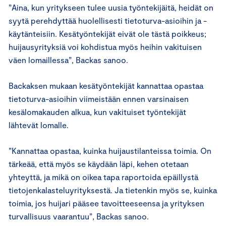
”Aina, kun yritykseen tulee uusia työntekijäitä, heidät on
syytä perehdyttää huolellisesti tietoturva-asioihin ja -
käytänteisiin. Kesätyöntekijät eivät ole tästä poikkeus;
huijausyrityksiä voi kohdistua myös heihin vakituisen
väen lomaillessa”, Backas sanoo.
Backaksen mukaan kesätyöntekijät kannattaa opastaa
tietoturva-asioihin viimeistään ennen varsinaisen
kesälomakauden alkua, kun vakituiset työntekijät
lähtevät lomalle.
”Kannattaa opastaa, kuinka huijaustilanteissa toimia. On
tärkeää, että myös se käydään läpi, kehen otetaan
yhteyttä, ja mikä on oikea tapa raportoida epäillystä
tietojenkalasteluyrityksestä. Ja tietenkin myös se, kuinka
toimia, jos huijari pääsee tavoitteeseensa ja yrityksen
turvallisuus vaarantuu”, Backas sanoo.