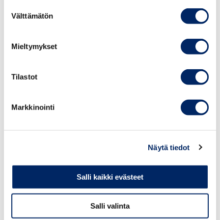
Suostumuksen
Välttämätön
valinta
Mieltymykset
Tilastot
Markkinointi
Yvonne Backas
Näytä tiedot
TALOUS- JA HALLINTOJOHTAJA
Salli kaikki evästeet
yvonne.backas@chamber.fi
+358 50 382 1045
Salli valinta