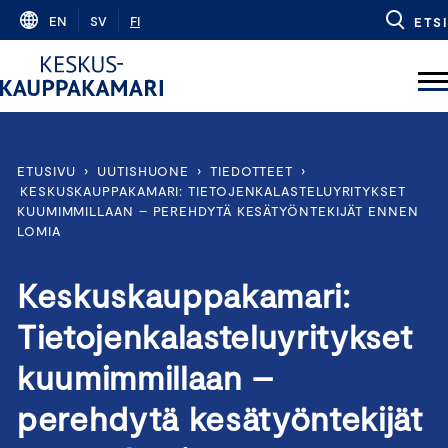
Skip
EN
SV
FI
ETSI
to
content
ETUSIVU
›
UUTISHUONE
›
TIEDOTTEET
›
KESKUSKAUPPAKAMARI: TIETOJENKALASTELUYRITYKSET
KUUMIMMILLAAN – PEREHDYTÄ KESÄTYÖNTEKIJÄT ENNEN
LOMIA
Keskuskauppakamari:
Tietojenkalasteluyritykset
kuumimmillaan –
perehdytä kesätyöntekijät