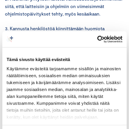
siitä, että laitteisiin ja ohjelmiin on viimeisimmät
ohjelmistopäivitykset tehty, myös kesäaikaan.
3. Kannusta henkilöstöä kiinnittämään huomiota
salasanoihin ja esimerkiksi siihen, miten luoda hyviä
salasanoja ja salasanojen vaihtamisen tiheyteen.
Salasanojen hallintaohjelma voi olla hyvä apu
henkilöstön käyttöön.
Tämä sivusto käyttää evästeitä
Käytämme evästeitä tarjoamamme sisällön ja mainosten
4. Suosi palveluita, joissa monivaiheinen
räätälöimiseen, sosiaalisen median ominaisuuksien
tunnistautuminen on mahdollistettu.
tukemiseen ja kävijämäärämme analysoimiseen. Lisäksi
jaamme sosiaalisen median, mainosalan ja analytiikka-
alan kumppaneillemme tietoja siitä, miten käytät
sivustoamme. Kumppanimme voivat yhdistää näitä
tietoja muihin tietoihin, joita olet antanut heille tai joita on
kerätty, kun olet käyttänyt heidän palvelujaan.