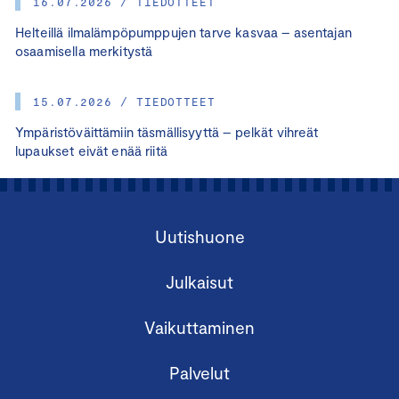
16.07.2026 / TIEDOTTEET
Helteillä ilmalämpöpumppujen tarve kasvaa – asentajan
osaamisella merkitystä
15.07.2026 / TIEDOTTEET
Ympäristöväittämiin täsmällisyyttä – pelkät vihreät
lupaukset eivät enää riitä
Uutishuone
Julkaisut
Vaikuttaminen
Palvelut