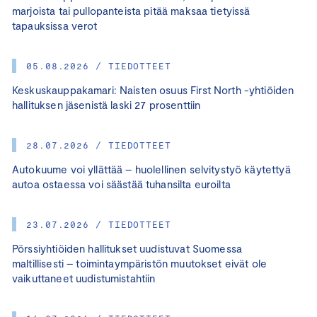
marjoista tai pullopanteista pitää maksaa tietyissä
tapauksissa verot
05.08.2026 / TIEDOTTEET
Keskuskauppakamari: Naisten osuus First North -yhtiöiden
hallituksen jäsenistä laski 27 prosenttiin
28.07.2026 / TIEDOTTEET
Autokuume voi yllättää – huolellinen selvitystyö käytettyä
autoa ostaessa voi säästää tuhansilta euroilta
23.07.2026 / TIEDOTTEET
Pörssiyhtiöiden hallitukset uudistuvat Suomessa
maltillisesti – toimintaympäristön muutokset eivät ole
vaikuttaneet uudistumistahtiin