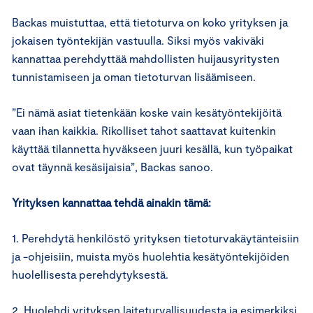
Backas muistuttaa, että tietoturva on koko yrityksen ja
jokaisen työntekijän vastuulla. Siksi myös vakiväki
kannattaa perehdyttää mahdollisten huijausyritysten
tunnistamiseen ja oman tietoturvan lisäämiseen.
”Ei nämä asiat tietenkään koske vain kesätyöntekijöitä
vaan ihan kaikkia. Rikolliset tahot saattavat kuitenkin
käyttää tilannetta hyväkseen juuri kesällä, kun työpaikat
ovat täynnä kesäsijaisia”, Backas sanoo.
Yrityksen kannattaa tehdä ainakin tämä:
1. Perehdytä henkilöstö yrityksen tietoturvakäytänteisiin
ja -ohjeisiin, muista myös huolehtia kesätyöntekijöiden
huolellisesta perehdytyksestä.
2. Huolehdi yrityksen laiteturvallisuudesta ja esimerkiksi