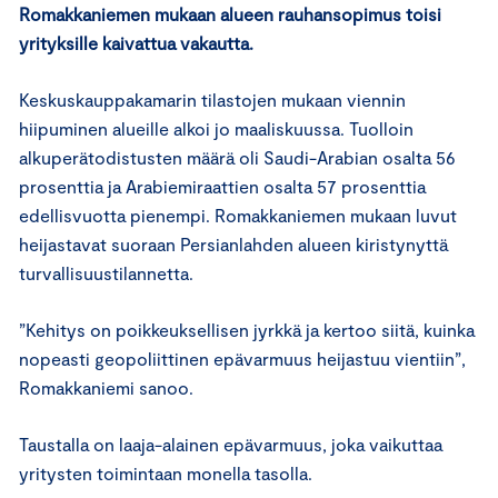
Romakkaniemen mukaan alueen rauhansopimus toisi
yrityksille kaivattua vakautta.
Keskuskauppakamarin tilastojen mukaan viennin
hiipuminen alueille alkoi jo maaliskuussa. Tuolloin
alkuperätodistusten määrä oli Saudi-Arabian osalta 56
prosenttia ja Arabiemiraattien osalta 57 prosenttia
edellisvuotta pienempi. Romakkaniemen mukaan luvut
heijastavat suoraan Persianlahden alueen kiristynyttä
turvallisuustilannetta.
”Kehitys on poikkeuksellisen jyrkkä ja kertoo siitä, kuinka
nopeasti geopoliittinen epävarmuus heijastuu vientiin”,
Romakkaniemi sanoo.
Taustalla on laaja-alainen epävarmuus, joka vaikuttaa
yritysten toimintaan monella tasolla.