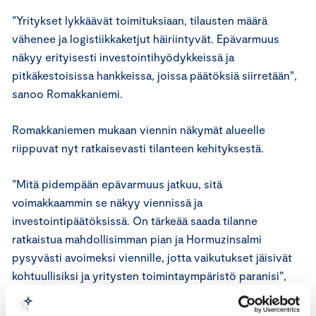
”Yritykset lykkäävät toimituksiaan, tilausten määrä
vähenee ja logistiikkaketjut häiriintyvät. Epävarmuus
näkyy erityisesti investointihyödykkeissä ja
pitkäkestoisissa hankkeissa, joissa päätöksiä siirretään”,
sanoo Romakkaniemi.
Romakkaniemen mukaan viennin näkymät alueelle
riippuvat nyt ratkaisevasti tilanteen kehityksestä.
”Mitä pidempään epävarmuus jatkuu, sitä
voimakkaammin se näkyy viennissä ja
investointipäätöksissä. On tärkeää saada tilanne
ratkaistua mahdollisimman pian ja Hormuzinsalmi
pysyvästi avoimeksi viennille, jotta vaikutukset jäisivät
kohtuullisiksi ja yritysten toimintaympäristö paranisi”,
Romakkaniemi sanoo.