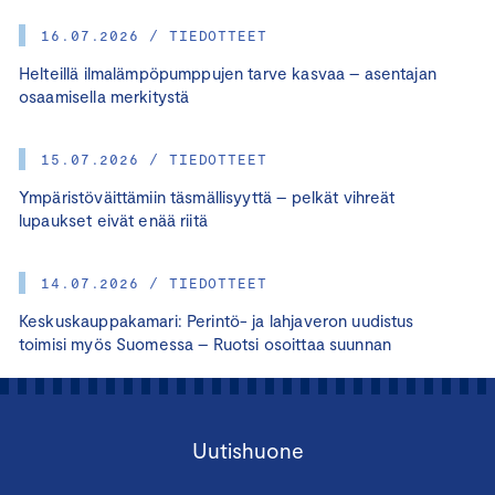
16.07.2026 / TIEDOTTEET
Helteillä ilmalämpöpumppujen tarve kasvaa – asentajan
osaamisella merkitystä
15.07.2026 / TIEDOTTEET
Ympäristöväittämiin täsmällisyyttä – pelkät vihreät
lupaukset eivät enää riitä
14.07.2026 / TIEDOTTEET
Keskuskauppakamari: Perintö- ja lahjaveron uudistus
toimisi myös Suomessa – Ruotsi osoittaa suunnan
Uutishuone