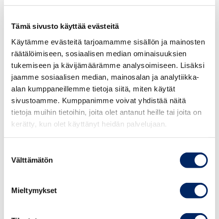
Euroopan unionin yleinen alkuperätodistus
(Certificate of Origin) osoittaa ensisijaisesti tavaran
Tämä sivusto käyttää evästeitä
alkuperän, jotta kohdemaassa voidaan toimia tullaus- tai
Käytämme evästeitä tarjoamamme sisällön ja mainosten
kaupallisten määräysten mukaisesti. Alkuperätodistuksia
räätälöimiseen, sosiaalisen median ominaisuuksien
myöntävät kaikki Suomen 19 kauppakamaria.
tukemiseen ja kävijämäärämme analysoimiseen. Lisäksi
Keskuskauppakamari vastaa
jaamme sosiaalisen median, mainosalan ja analytiikka-
alkuperätodistusjärjestelmästä ja sen kehittämisestä.
alan kumppaneillemme tietoja siitä, miten käytät
sivustoamme. Kumppanimme voivat yhdistää näitä
tietoja muihin tietoihin, joita olet antanut heille tai joita on
kerätty, kun olet käyttänyt heidän palvelujaan.
Suostumuksen
Välttämätön
valinta
Mieltymykset