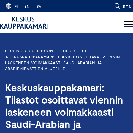
Skip
FI
EN
SV
ETSI
to
content
ETUSIVU
›
UUTISHUONE
›
TIEDOTTEET
›
KESKUSKAUPPAKAMARI: TILASTOT OSOITTAVAT VIENNIN
LASKENEEN VOIMAKKAASTI SAUDI-ARABIAN JA
ARABIEMIRAATTIEN ALUEELLE
Keskuskauppakamari:
Tilastot osoittavat viennin
laskeneen voimakkaasti
Saudi-Arabian ja