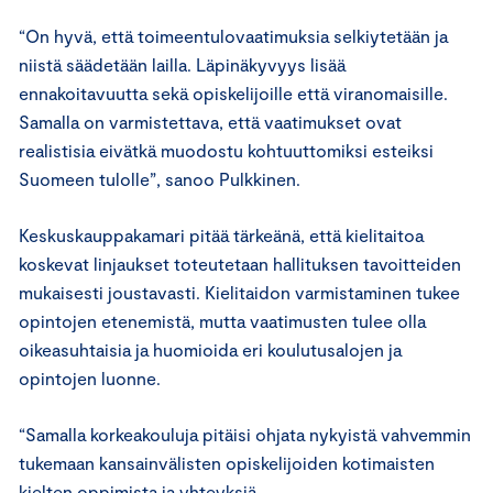
“On hyvä, että toimeentulovaatimuksia selkiytetään ja
niistä säädetään lailla. Läpinäkyvyys lisää
ennakoitavuutta sekä opiskelijoille että viranomaisille.
Samalla on varmistettava, että vaatimukset ovat
realistisia eivätkä muodostu kohtuuttomiksi esteiksi
Suomeen tulolle”, sanoo Pulkkinen.
Keskuskauppakamari pitää tärkeänä, että kielitaitoa
koskevat linjaukset toteutetaan hallituksen tavoitteiden
mukaisesti joustavasti. Kielitaidon varmistaminen tukee
opintojen etenemistä, mutta vaatimusten tulee olla
oikeasuhtaisia ja huomioida eri koulutusalojen ja
opintojen luonne.
“Samalla korkeakouluja pitäisi ohjata nykyistä vahvemmin
tukemaan kansainvälisten opiskelijoiden kotimaisten
kielten oppimista ja yhteyksiä