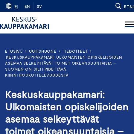
Skip
FI
EN
SV
ETSI
to
content
ETUSIVU
›
UUTISHUONE
›
TIEDOTTEET
›
KESKUSKAUPPAKAMARI: ULKOMAISTEN OPISKELIJOIDEN
ASEMAA SELKEYTTÄVÄT TOIMET OIKEANSUUNTAISIA –
SUOMEN ON SILTI PIDETTÄVÄ
KIINNI HOUKUTTELEVUUDESTA
Keskuskauppakamari:
Ulkomaisten opiskelijoiden
asemaa selkeyttävät
toimet oikeansuuntaisia –