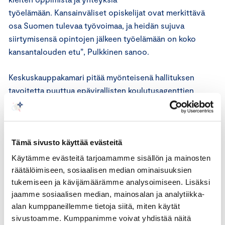
työelämään. Kansainväliset opiskelijat ovat merkittävä
osa Suomen tulevaa työvoimaa, ja heidän sujuva
siirtymisensä opintojen jälkeen työelämään on koko
kansantalouden etu”, Pulkkinen sanoo.
Keskuskauppakamari pitää myönteisenä hallituksen
tavoitetta puuttua epävirallisten koulutusagenttien
toimintaan. Yhteiset pelisäännöt ja korkeakoulujen
vastuullinen rooli rekrytoinnissa parantavat Suomen
mainetta luotettavana opiskelumaana.
Tämä sivusto käyttää evästeitä
“Sääntelyn on tuettava sekä opiskelijoiden oikeuksia että
Käytämme evästeitä tarjoamamme sisällön ja mainosten
Suomen pitkän aikavälin osaajatarpeita. Näiden
räätälöimiseen, sosiaalisen median ominaisuuksien
tavoitteiden ei tarvitse olla
tukemiseen ja kävijämäärämme analysoimiseen. Lisäksi
ristiriidassa”, Pulkkinen sanoo.
jaamme sosiaalisen median, mainosalan ja analytiikka-
alan kumppaneillemme tietoja siitä, miten käytät
sivustoamme. Kumppanimme voivat yhdistää näitä
Pulkkinen muistuttaa, että samalla kun opiskelijoita