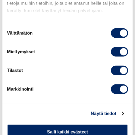
tietoja muihin tietoihin, joita olet antanut heille tai joita on
koskevaa sääntelyä on tarpeen täsmentää, kannattaisi
kerätty, kun olet käyttänyt heidän palvelujaan.
huomiota kiinnittää myös siihen, miten Suomi näyttäytyy
aidosti kiinnostavana maana parhaille osaajille.
Suostumuksen
Välttämätön
valinta
“Kyse on siitä, miten pystymme vahvistamaan yritysten
kansainvälistä kilpailukykyä. Tähän kiusalliset
rasismikohut eivät auta”, sanoo Pulkkinen.
Mieltymykset
Tilastot
Markkinointi
Näytä tiedot
Salli kaikki evästeet