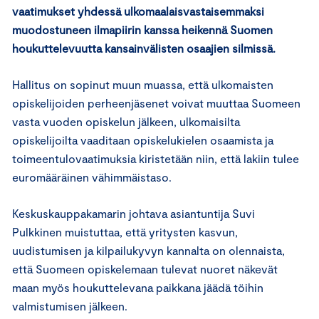
vaatimukset yhdessä ulkomaalaisvastaisemmaksi
muodostuneen ilmapiirin kanssa heikennä Suomen
houkuttelevuutta kansainvälisten osaajien silmissä.
Hallitus on sopinut muun muassa, että ulkomaisten
opiskelijoiden perheenjäsenet voivat muuttaa Suomeen
vasta vuoden opiskelun jälkeen, ulkomaisilta
opiskelijoilta vaaditaan opiskelukielen osaamista ja
toimeentulovaatimuksia kiristetään niin, että lakiin tulee
euromääräinen vähimmäistaso.
Keskuskauppakamarin johtava asiantuntija Suvi
Pulkkinen muistuttaa, että yritysten kasvun,
uudistumisen ja kilpailukyvyn kannalta on olennaista,
että Suomeen opiskelemaan tulevat nuoret näkevät
maan myös houkuttelevana paikkana jäädä töihin
valmistumisen jälkeen.