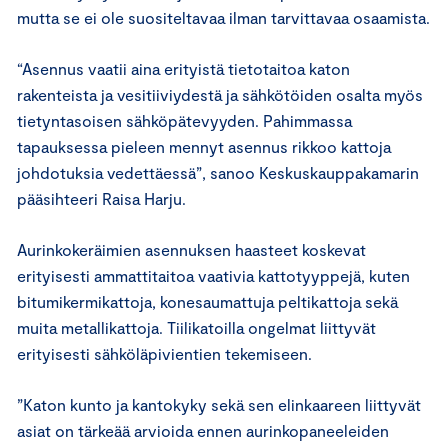
mutta se ei ole suositeltavaa ilman tarvittavaa osaamista.
“Asennus vaatii aina erityistä tietotaitoa katon
rakenteista ja vesitiiviydestä ja sähkötöiden osalta myös
tietyntasoisen sähköpätevyyden. Pahimmassa
tapauksessa pieleen mennyt asennus rikkoo kattoja
johdotuksia vedettäessä”, sanoo Keskuskauppakamarin
pääsihteeri Raisa Harju.
Aurinkokeräimien asennuksen haasteet koskevat
erityisesti ammattitaitoa vaativia kattotyyppejä, kuten
bitumikermikattoja, konesaumattuja peltikattoja sekä
muita metallikattoja. Tiilikatoilla ongelmat liittyvät
erityisesti sähköläpivientien tekemiseen.
”Katon kunto ja kantokyky sekä sen elinkaareen liittyvät
asiat on tärkeää arvioida ennen aurinkopaneeleiden