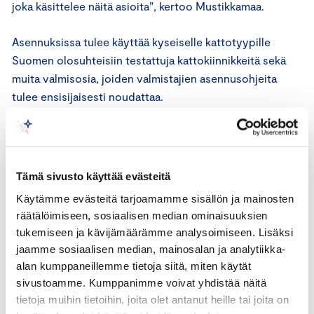
joka käsittelee näitä asioita”, kertoo Mustikkamaa.
Asennuksissa tulee käyttää kyseiselle kattotyypille
Suomen olosuhteisiin testattuja kattokiinnikkeitä sekä
muita valmisosia, joiden valmistajien asennusohjeita
tulee ensisijaisesti noudattaa.
Mustikkamaan mukaan epäonnistunut, rakennevaurioon
johtanut asennus voi käydä ilmi silloin, kun vettä alkaa
tulla katteen läpi tai veden valuminen räystäiltä muuttuu.
Tämä sivusto käyttää evästeitä
Näiden vaurioiden korjaaminen voi olla hankalaa ja
Käytämme evästeitä tarjoamamme sisällön ja mainosten
kallista.
räätälöimiseen, sosiaalisen median ominaisuuksien
tukemiseen ja kävijämäärämme analysoimiseen. Lisäksi
Vaurioiden laajuuden ja syntysyyn selvittämiseen voi
jaamme sosiaalisen median, mainosalan ja analytiikka-
olla hyvä käyttää apuna Keskuskauppakamarin
alan kumppaneillemme tietoja siitä, miten käytät
hyväksymää, puolueetonta tavarantarkastajaa.
sivustoamme. Kumppanimme voivat yhdistää näitä
Tavarantarkastajalta voi tarvittaessa pyytää myös arvion
tietoja muihin tietoihin, joita olet antanut heille tai joita on
korjauskustannuksista.