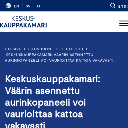
Skip
EN
SV
FI
ETSI
to
content
ETUSIVU
›
UUTISHUONE
›
TIEDOTTEET
›
KESKUSKAUPPAKAMARI: VÄÄRIN ASENNETTU
AURINKOPANEELI VOI VAURIOITTAA KATTOA VAKAVASTI
Keskuskauppakamari:
Väärin asennettu
aurinkopaneeli voi
vaurioittaa kattoa
vakavasti