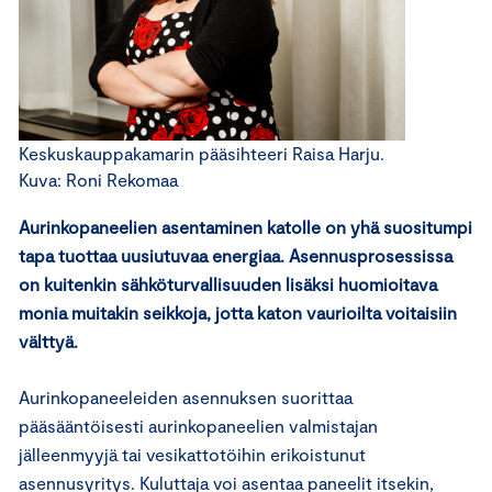
Keskuskauppakamarin pääsihteeri Raisa Harju.
Kuva: Roni Rekomaa
Aurinkopaneelien asentaminen katolle on yhä suositumpi
tapa tuottaa uusiutuvaa energiaa. Asennusprosessissa
on kuitenkin sähköturvallisuuden lisäksi huomioitava
monia muitakin seikkoja, jotta katon vaurioilta voitaisiin
välttyä.
Aurinkopaneeleiden asennuksen suorittaa
pääsääntöisesti aurinkopaneelien valmistajan
jälleenmyyjä tai vesikattotöihin erikoistunut
asennusyritys. Kuluttaja voi asentaa paneelit itsekin,