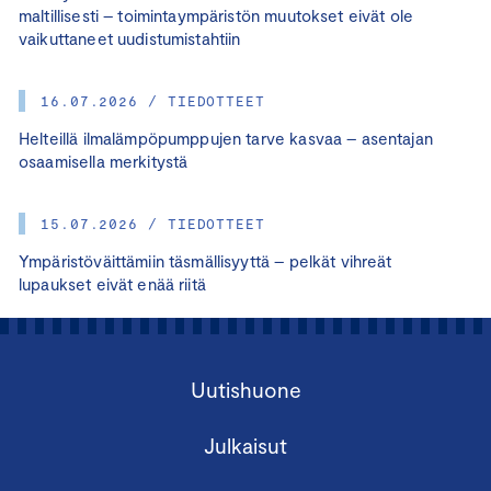
maltillisesti – toimintaympäristön muutokset eivät ole
vaikuttaneet uudistumistahtiin
16.07.2026 / TIEDOTTEET
Helteillä ilmalämpöpumppujen tarve kasvaa – asentajan
osaamisella merkitystä
15.07.2026 / TIEDOTTEET
Ympäristöväittämiin täsmällisyyttä – pelkät vihreät
lupaukset eivät enää riitä
Uutishuone
Julkaisut