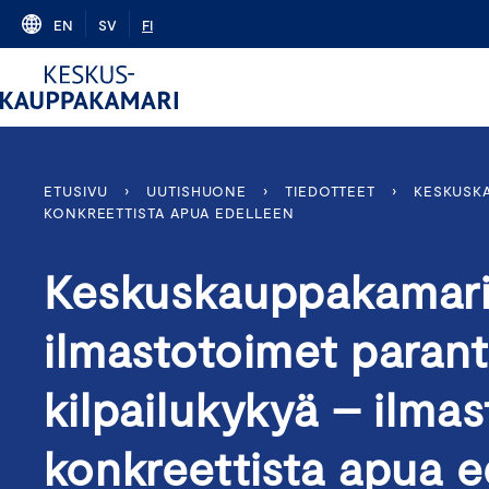
Skip
EN
SV
FI
to
content
ETUSIVU
›
UUTISHUONE
›
TIEDOTTEET
›
KESKUSKA
KONKREETTISTA APUA EDELLEEN
Keskuskauppakamari
ilmastotoimet parant
kilpailukykyä – ilmas
konkreettista apua e