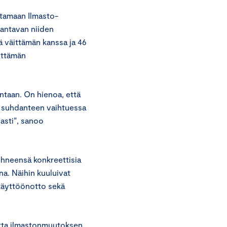
stamaan Ilmasto-
rantavan niiden
tä väittämän kanssa ja 46
ittämän
untaan. On hienoa, että
n suhdanteen vaihtuessa
vasti”, sanoo
.
ehneensä konkreettisia
a. Näihin kuuluivat
käyttöönotto sekä
mutta ilmastonmuutoksen