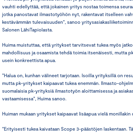
vauhti edellyttää, että jokainen yritys nostaa toimensa seuraa
jotka panostavat ilmastotyöhön nyt, rakentavat itselleen vah
kestävämmän tulevaisuuden”, sanoo yritysasiakasliiketoiminn
Salonen LähiTapiolasta.
Huima muistuttaa, että yritykset tarvitsevat tukea myös jatkoss
mahdollisuus ja osaamista tehdä toimia itsenäisesti, mutta pk
usein konkreettista apua.
”Halua on, kunhan välineet tarjotaan. Isoilla yrityksillä on r
mutta pk-yritykset kaipaavat tukea enemmän. Ilmasto-ohjel
suomalaisia pk-yrityksiä ilmastotyön aloittamisessa ja asiaka
vastaamisessa”, Huima sanoo.
Huiman mukaan yritykset kaipaavat lisäapua vielä monillakin 
”Erityisesti tukea kaivataan Scope 3-päästöjen laskentaan. T