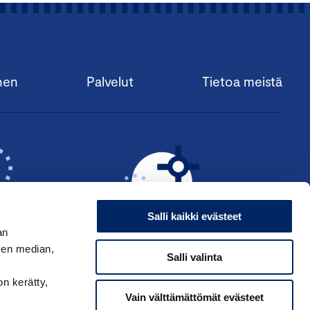
nen
Palvelut
Tietoa meistä
Salli kaikki evästeet
an
sen median,
Salli valinta
KSI ›
HAE ANSIOMERKKIÄ ›
on kerätty,
Vain välttämättömät evästeet