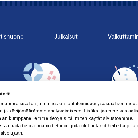
tishuone
Julkaisut
Vaikuttami
teitä
mamme sisällön ja mainosten räätälöimiseen, sosiaalisen medi
n ja kävijämäärämme analysoimiseen. Lisäksi jaamme sosiaali
alan kumppaneillemme tietoja siitä, miten käytät sivustoamme.
TILAA UUTISKIRJE ›
LIITY JÄSENE
näitä tietoja muihin tietoihin, joita olet antanut heille tai joita 
palvelujaan.