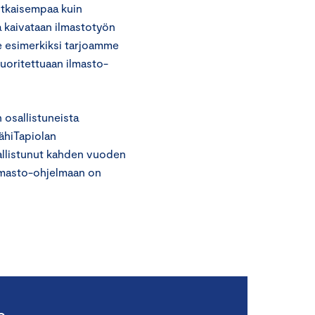
utkaisempaa kuin
a kaivataan ilmastotyön
e esimerkiksi tarjoamme
suoritettuaan ilmasto-
osallistuneista
ähiTapiolan
allistunut kahden vuoden
ilmasto-ohjelmaan on
a