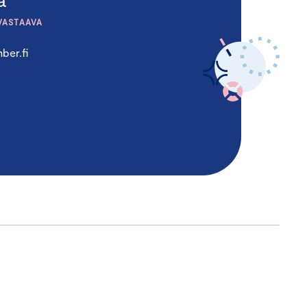
VASTAAVA
ber.fi