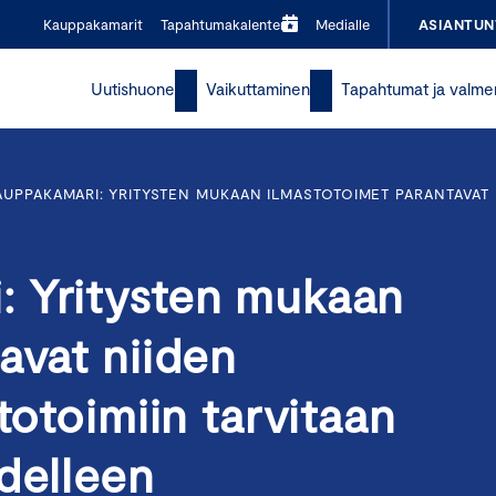
Kauppakamarit
Tapahtumakalenteri
Medialle
ASIANTUN
Uutishuone
Vaikuttaminen
Tapahtumat ja valme
UPPAKAMARI: YRITYSTEN MUKAAN ILMASTOTOIMET PARANTAVAT NI
: Yritysten mukaan
avat niiden
totoimiin tarvitaan
delleen