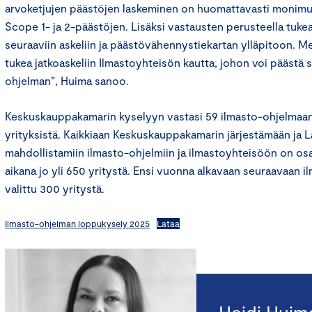
arvoketjujen päästöjen laskeminen on huomattavasti monim
Scope 1- ja 2-päästöjen. Lisäksi vastausten perusteella tuke
seuraaviin askeliin ja päästövähennystiekartan ylläpitoon. M
tukea jatkoaskeliin Ilmastoyhteisön kautta, johon voi päästä 
ohjelman”, Huima sanoo.
Keskuskauppakamarin kyselyyn vastasi 59 ilmasto-ohjelmaan 
yrityksistä. Kaikkiaan Keskuskauppakamarin järjestämään ja L
mahdollistamiin ilmasto-ohjelmiin ja ilmastoyhteisöön on os
aikana jo yli 650 yritystä. Ensi vuonna alkavaan seuraavaan 
valittu 300 yritystä.
Ilmasto-ohjelman loppukysely 2025
Lataa
Heidi Huim