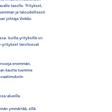
valle tasolle. Yritykset,
vemman ja taloudellisesti
an johtaja Veikko
a. Isoilla yrityksillä on
-yritykset tarvitsevat
esursseja enemmän,
man kautta tuemme
svaatimuksiin
osa-alueilla.
ämän ymmärtää, sillä