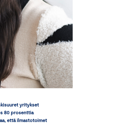
skisuuret yritykset
es 80 prosenttia
aa, että ilmastotoimet