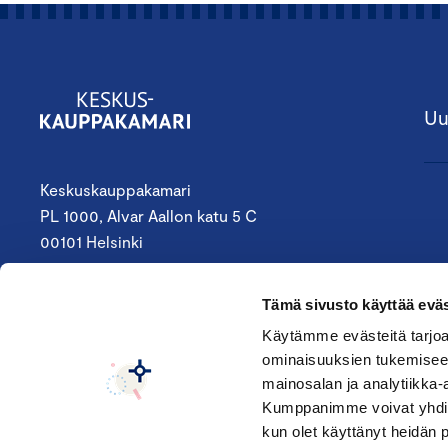
Uu
Keskuskauppakamari
PL 1000, Alvar Aallon katu 5 C
00101 Helsinki
09 4242 6200
Tämä sivusto käyttää eväs
keskuskauppakamari@chamber.fi
Käytämme evästeitä tarjoa
ominaisuuksien tukemisee
Seuraa meitä:
mainosalan ja analytiikka-
Kumppanimme voivat yhdistää 
kun olet käyttänyt heidän 