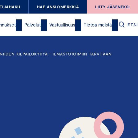
TIJAHAKU
HAE ANSIOMERKKIÄ
LIITY JÄSENEKSI
nnukset
Palvelut
Vastuullisuus
Tietoa meistä
ETSI
IDEN KILPAILUKYKYÄ – ILMASTOTOIMIIN TARVITAAN