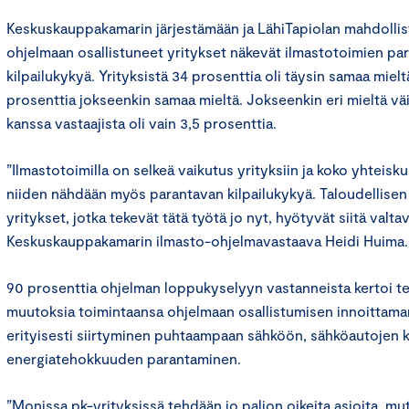
Keskuskauppakamarin järjestämään ja LähiTapiolan mahdolli
ohjelmaan osallistuneet yritykset näkevät ilmastotoimien pa
kilpailukykyä. Yrityksistä 34 prosenttia oli täysin samaa miel
prosenttia jokseenkin samaa mieltä. Jokseenkin eri mieltä vä
kanssa vastaajista oli vain 3,5 prosenttia.
”Ilmastotoimilla on selkeä vaikutus yrityksiin ja koko yhteisk
niiden nähdään myös parantavan kilpailukykyä. Taloudellise
yritykset, jotka tekevät tätä työtä jo nyt, hyötyvät siitä valta
Keskuskauppakamarin ilmasto-ohjelmavastaava Heidi Huima
90 prosenttia ohjelman loppukyselyyn vastanneista kertoi t
muutoksia toimintaansa ohjelmaan osallistumisen innoittaman
erityisesti siirtyminen puhtaampaan sähköön, sähköautojen 
energiatehokkuuden parantaminen.
”Monissa pk-yrityksissä tehdään jo paljon oikeita asioita, 