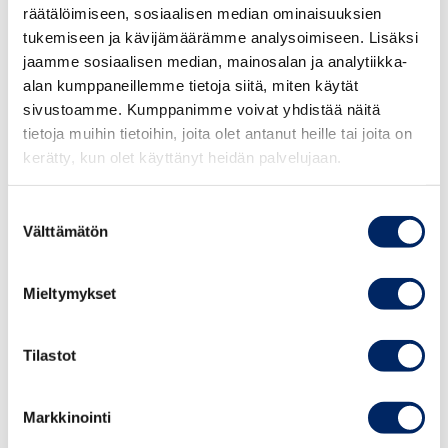
räätälöimiseen, sosiaalisen median ominaisuuksien
isien välillä.
tukemiseen ja kävijämäärämme analysoimiseen. Lisäksi
jaamme sosiaalisen median, mainosalan ja analytiikka-
”Kotihoidontuesta on luovuttava asteittain ja tästä
alan kumppaneillemme tietoja siitä, miten käytät
tulisi tehdä päätökset mahdollisimman pian.
sivustoamme. Kumppanimme voivat yhdistää näitä
Loisimme siten yhteiskuntaan ilmapiirin, jossa äitien
tietoja muihin tietoihin, joita olet antanut heille tai joita on
palaaminen työelämään on luontevampaa. Lisäksi
kerätty, kun olet käyttänyt heidän palvelujaan.
vanhempainvapaat pitää jyvittää selkeämmin ja
tasaisemmin äitien ja isien välille”, hän sanoo.
Suostumuksen
Välttämätön
valinta
Kotamäki korostaa, että äitiyden aiheuttama
palkkatason lasku on merkittävä kustannus sekä
Mieltymykset
äidille itselleen että yleiselle tasa-arvokehitykselle.
Tilastot
”Vaikutukset äitien henkilökohtaisessa elämässä
näkyvät ihan viimeistään eläkeiässä pienempänä
eläkekertymänä, mistä onkin kaikeksi onneksi alettu
Markkinointi
jo julkisesti keskustella. Suurena ongelmana pidän