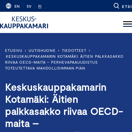
Skip
EN
SV
FI
ETSI
to
content
ETUSIVU
›
UUTISHUONE
›
TIEDOTTEET
›
KESKUSKAUPPAKAMARIN KOTAMÄKI: ÄITIEN PALKKASAKKO
RIIVAA OECD-MAITA – PERHEVAPAAUUDISTUS
TOTEUTETTAVA MAHDOLLISIMMAN PIAN
Keskuskauppakamarin
Kotamäki: Äitien
palkkasakko riivaa OECD-
maita –