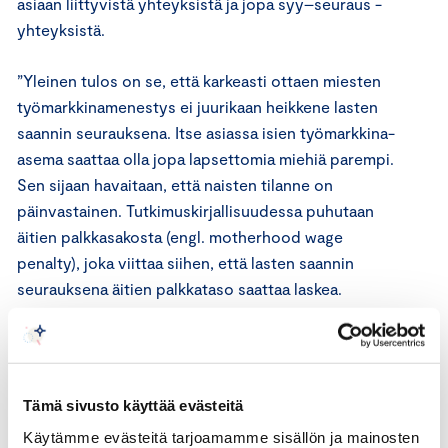
asiaan liittyvistä yhteyksistä ja jopa syy–seuraus -
yhteyksistä.
”Yleinen tulos on se, että karkeasti ottaen miesten
työmarkkinamenestys ei juurikaan heikkene lasten
saannin seurauksena. Itse asiassa isien työmarkkina-
asema saattaa olla jopa lapsettomia miehiä parempi.
Sen sijaan havaitaan, että naisten tilanne on
päinvastainen. Tutkimuskirjallisuudessa puhutaan
äitien palkkasakosta (engl. motherhood wage
penalty), joka viittaa siihen, että lasten saannin
seurauksena äitien palkkataso saattaa laskea.
Vastikään ilmestyneen tutkimusartikkelin mukaan
vastaavanlainen negatiivinen yhteys näyttäisi
vallitsevan kaikissa OECD-maissa”, Kotamäki toteaa.
Tämä sivusto käyttää evästeitä
Kotamäki ehdottaa kotihoidontuesta luopumista ja
Käytämme evästeitä tarjoamamme sisällön ja mainosten
vanhempainvapaiden tasaisempaa jakamista äitien ja