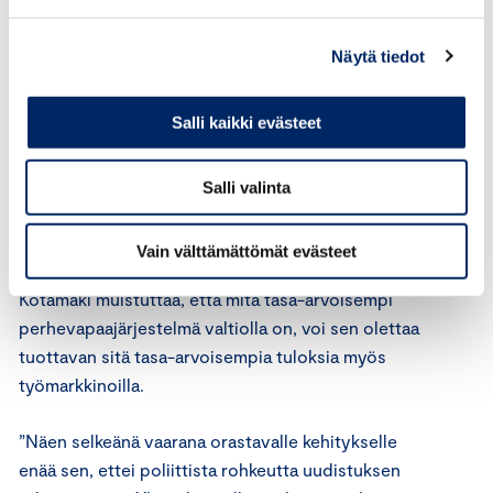
kuitenkin myös tasa-arvokysymyksiä. Kaikki
politiikkatoimet, joiden pyrkimyksenä on pienentää
Näytä tiedot
miesten ja naisten välistä palkkaeroa törmäävät
vääjäämättä ennen pitkään kysymyksiin
Salli kaikki evästeet
perhevapaajärjestelmästä sekä lastenhoidon
järjestämisestä. On selvää, että ennen näiden
asioiden ratkaisemista emme voi ylpeillä täydestä
Salli valinta
tasa-arvosta naisten ja miesten välillä”, Kotamäki
sanoo.
Vain välttämättömät evästeet
Kotamäki muistuttaa, että mitä tasa-arvoisempi
perhevapaajärjestelmä valtiolla on, voi sen olettaa
tuottavan sitä tasa-arvoisempia tuloksia myös
työmarkkinoilla.
”Näen selkeänä vaarana orastavalle kehitykselle
enää sen, ettei poliittista rohkeutta uudistuksen