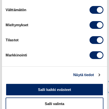
monessa tapauksessa koko kuluvalle vuodelle
Suostumuksen
ennustetun talouskasvun”, sanoo Appelqvist.
Välttämätön
valinta
Mieltymykset
Tilastot
Markkinointi
Näytä tiedot
Salli kaikki evästeet
Jukka Appelqvist
Salli valinta