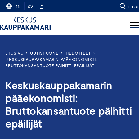
Skip
EN
SV
FI
ETSI
to
content
ETUSIVU
›
UUTISHUONE
›
TIEDOTTEET
›
KESKUSKAUPPAKAMARIN PÄÄEKONOMISTI:
BRUTTOKANSANTUOTE PÄIHITTI EPÄILIJÄT
Keskuskauppakamarin
pääekonomisti:
Bruttokansantuote päihitti
epäilijät