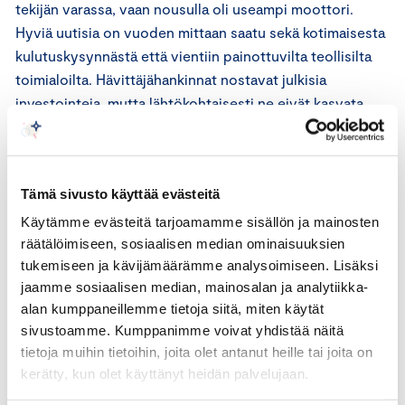
tekijän varassa, vaan nousulla oli useampi moottori.
Hyviä uutisia on vuoden mittaan saatu sekä kotimaisesta
kulutuskysynnästä että vientiin painottuvilta teollisilta
toimialoilta. Hävittäjähankinnat nostavat julkisia
investointeja, mutta lähtökohtaisesti ne eivät kasvata
Suomen bruttokansantuotetta, koska kyseessä on
ulkomailta tuleva tuonti, ei kotimainen tuotanto”, sanoo
Appelqvist.
Tämä sivusto käyttää evästeitä
Bruttokansantuotteen kehitys kääntyi kasvun puolelle jo
Käytämme evästeitä tarjoamamme sisällön ja mainosten
viime vuoden viimeisellä neljänneksellä, mutta nousu on
räätälöimiseen, sosiaalisen median ominaisuuksien
tukemiseen ja kävijämäärämme analysoimiseen. Lisäksi
vauhdittunut kuluvan vuoden alkupuolella. Toimialoittain
jaamme sosiaalisen median, mainosalan ja analytiikka-
tarkasteltuna kasvu oli erittäin laaja-alaista.
alan kumppaneillemme tietoja siitä, miten käytät
sivustoamme. Kumppanimme voivat yhdistää näitä
”Vahvat luvut haastavat viimeaikaisia suhdanne-
tietoja muihin tietoihin, joita olet antanut heille tai joita on
ennusteita, joissa kuluvan vuoden talouskasvu jää
kerätty, kun olet käyttänyt heidän palvelujaan.
tyypillisesti vaatimattomaksi. Jo nyt toteuma ylittää