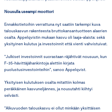
Nousulla useampi moottori
Ennakkotietoihin verrattuna nyt saatiin tarkempi kuva
talouskasvun rakenteesta bruttokansantuotteen alaerien
osalta. Appelqvistin mukaan kasvu oli laaja-alaista: sekä
yksityinen kulutus ja investoinnit että vienti vahvistuivat.
”Julkiset investoinnit suorastaan räjähtivät nousuun, kun
F-35-hävittäjähankintoja alettiin kirjata
puolustusinvestointeihin”, sanoo Appelqvist.
Yksityisen kulutuksen osalta mitattiin kolmas
peräkkäinen kasvuneljännes, ja nousutahti kiihtyi
selvästi.
”Alkuvuoden talouskasvu ei ollut minkään yksittäisen