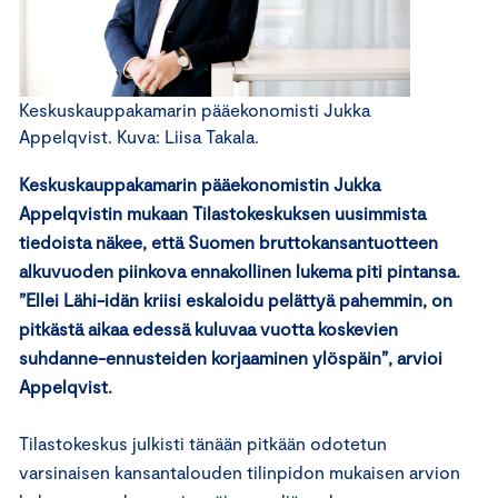
Keskuskauppakamarin pääekonomisti Jukka
Appelqvist. Kuva: Liisa Takala.
Keskuskauppakamarin pääekonomistin Jukka
Appelqvistin mukaan Tilastokeskuksen uusimmista
tiedoista näkee, että Suomen bruttokansantuotteen
alkuvuoden piinkova ennakollinen lukema piti pintansa.
”Ellei Lähi-idän kriisi eskaloidu pelättyä pahemmin, on
pitkästä aikaa edessä kuluvaa vuotta koskevien
suhdanne-ennusteiden korjaaminen ylöspäin”, arvioi
Appelqvist.
Tilastokeskus julkisti tänään pitkään odotetun
varsinaisen kansantalouden tilinpidon mukaisen arvion