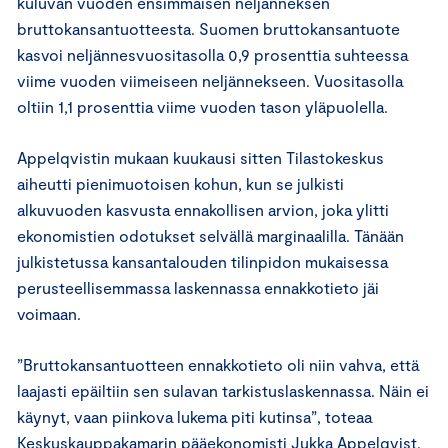
kuluvan vuoden ensimmäisen neljänneksen
bruttokansantuotteesta. Suomen bruttokansantuote
kasvoi neljännesvuositasolla 0,9 prosenttia suhteessa
viime vuoden viimeiseen neljännekseen. Vuositasolla
oltiin 1,1 prosenttia viime vuoden tason yläpuolella.
Appelqvistin mukaan kuukausi sitten Tilastokeskus
aiheutti pienimuotoisen kohun, kun se julkisti
alkuvuoden kasvusta ennakollisen arvion, joka ylitti
ekonomistien odotukset selvällä marginaalilla. Tänään
julkistetussa kansantalouden tilinpidon mukaisessa
perusteellisemmassa laskennassa ennakkotieto jäi
voimaan.
”Bruttokansantuotteen ennakkotieto oli niin vahva, että
laajasti epäiltiin sen sulavan tarkistuslaskennassa. Näin ei
käynyt, vaan piinkova lukema piti kutinsa”, toteaa
Keskuskauppakamarin pääekonomisti Jukka Appelqvist.