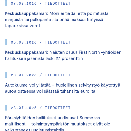
07.08.2026 / TIEDOTTEET
Keskuskauppakamari: Moni ei tiedä, että poimituista
marjoista tai pullopanteista pitää maksaa tietyissä
tapauksissa verot
05.08.2026 / TIEDOTTEET
Keskuskauppakamari: Naisten osuus First North -yhtiöiden
hallituksen jäsenistä laski 27 prosenttiin
28.07.2026 / TIEDOTTEET
Autokuume voi yllättää – huolellinen selvitystyö käytettyä
autoa ostaessa voi säästää tuhansilta euroilta
23.07.2026 / TIEDOTTEET
Pörssiyhtiöiden hallitukset uudistuvat Suomessa
maltillisesti – toimintaympäristön muutokset eivät ole
vaikuttaneet uudistumistahtiin