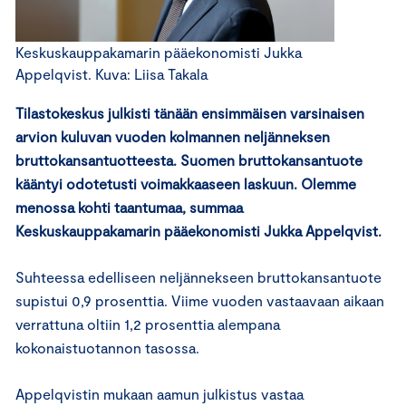
Keskuskauppakamarin pääekonomisti Jukka
Appelqvist. Kuva: Liisa Takala
Tilastokeskus julkisti tänään ensimmäisen varsinaisen
arvion kuluvan vuoden kolmannen neljänneksen
bruttokansantuotteesta. Suomen bruttokansantuote
kääntyi odotetusti voimakkaaseen laskuun. Olemme
menossa kohti taantumaa, summaa
Keskuskauppakamarin pääekonomisti Jukka Appelqvist.
Suhteessa edelliseen neljännekseen bruttokansantuote
supistui 0,9 prosenttia. Viime vuoden vastaavaan aikaan
verrattuna oltiin 1,2 prosenttia alempana
kokonaistuotannon tasossa.
Appelqvistin mukaan aamun julkistus vastaa