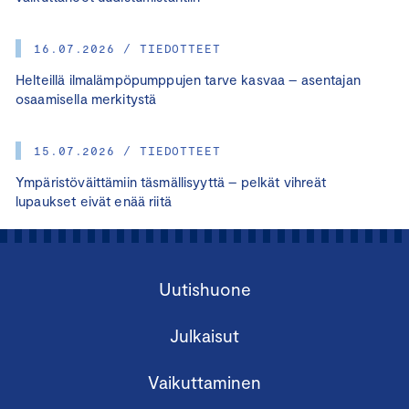
16.07.2026 / TIEDOTTEET
Helteillä ilmalämpöpumppujen tarve kasvaa – asentajan
osaamisella merkitystä
15.07.2026 / TIEDOTTEET
Ympäristöväittämiin täsmällisyyttä – pelkät vihreät
lupaukset eivät enää riitä
Uutishuone
Julkaisut
Vaikuttaminen