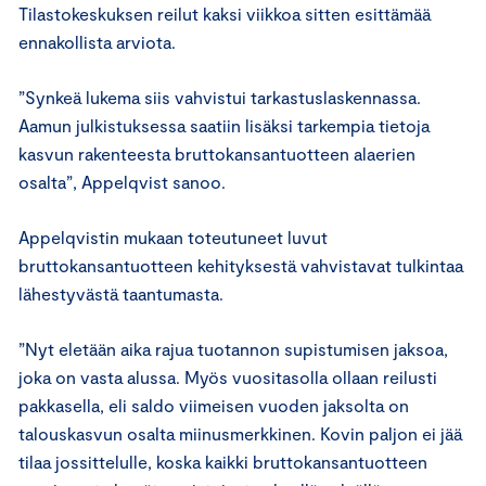
Tilastokeskuksen reilut kaksi viikkoa sitten esittämää
ennakollista arviota.
”Synkeä lukema siis vahvistui tarkastuslaskennassa.
Aamun julkistuksessa saatiin lisäksi tarkempia tietoja
kasvun rakenteesta bruttokansantuotteen alaerien
osalta”, Appelqvist sanoo.
Appelqvistin mukaan toteutuneet luvut
bruttokansantuotteen kehityksestä vahvistavat tulkintaa
lähestyvästä taantumasta.
”Nyt eletään aika rajua tuotannon supistumisen jaksoa,
joka on vasta alussa. Myös vuositasolla ollaan reilusti
pakkasella, eli saldo viimeisen vuoden jaksolta on
talouskasvun osalta miinusmerkkinen. Kovin paljon ei jää
tilaa jossittelulle, koska kaikki bruttokansantuotteen