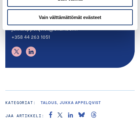
Jukka Appelqvist
PÄÄEKONOMISTI
Vain välttämättömät evästeet
jukka.appelqvist@chamber.fi
+358 44 263 1051
KATEGORIAT:
TALOUS, JUKKA APPELQVIST
JAA ARTIKKELI: