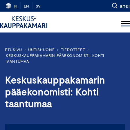
Skip
FI
EN
SV
ETSI
to
content
ETUSIVU
›
UUTISHUONE
›
TIEDOTTEET
›
KESKUSKAUPPAKAMARIN PÄÄEKONOMISTI: KOHTI
TAANTUMAA
Keskuskauppakamarin
pääekonomisti: Kohti
taantumaa