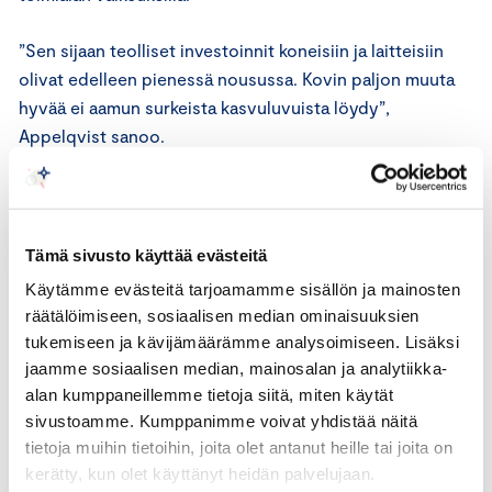
”Sen sijaan teolliset investoinnit koneisiin ja laitteisiin
olivat edelleen pienessä nousussa. Kovin paljon muuta
hyvää ei aamun surkeista kasvuluvuista löydy”,
Appelqvist sanoo.
Appelqvistin mukaan suhdanteen heikkeneminen on
kiistaton tosiasia, jota ei pääse pakoon.
Tämä sivusto käyttää evästeitä
”Valitettavasti on myös jokseenkin selvää, että
Käytämme evästeitä tarjoamamme sisällön ja mainosten
bruttokansantuotteen lasku tulee jatkumaan talvella. Silti
räätälöimiseen, sosiaalisen median ominaisuuksien
varoisin myös liiallista pessimismiä, joka voi muodostua
tukemiseen ja kävijämäärämme analysoimiseen. Lisäksi
itseään toteuttavaksi ennusteeksi. Vaikka nyt on vaikeaa,
jaamme sosiaalisen median, mainosalan ja analytiikka-
ei ole mitenkään selvää, että koko ensi vuosi tulee
alan kumppaneillemme tietoja siitä, miten käytät
olemaan taloudessa huono. Jos on edes vähän tuuria
sivustoamme. Kumppanimme voivat yhdistää näitä
matkassa, niin jossain vaiheessa ensi vuonna
tietoja muihin tietoihin, joita olet antanut heille tai joita on
kerätty, kun olet käyttänyt heidän palvelujaan.
vientikysyntä, kotimainen kulutuskysyntä ja