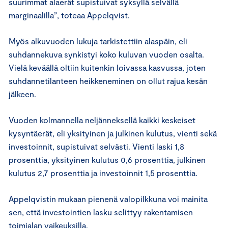
suurimmat alaerät supistuivat syksyllä selvällä
marginaalilla”, toteaa Appelqvist.
Myös alkuvuoden lukuja tarkistettiin alaspäin, eli
suhdannekuva synkistyi koko kuluvan vuoden osalta.
Vielä keväällä oltiin kuitenkin loivassa kasvussa, joten
suhdannetilanteen heikkeneminen on ollut rajua kesän
jälkeen.
Vuoden kolmannella neljänneksellä kaikki keskeiset
kysyntäerät, eli yksityinen ja julkinen kulutus, vienti sekä
investoinnit, supistuivat selvästi. Vienti laski 1,8
prosenttia, yksityinen kulutus 0,6 prosenttia, julkinen
kulutus 2,7 prosenttia ja investoinnit 1,5 prosenttia.
Appelqvistin mukaan pienenä valopilkkuna voi mainita
sen, että investointien lasku selittyy rakentamisen
toimialan vaikeuksilla.