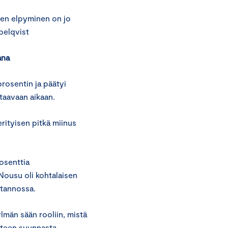
ojen elpyminen on jo
pelqvist
ana
rosentin ja päätyi
staavaan aikaan.
erityisen pitkä miinus
rosenttia
Nousu oli kohtalaisen
otannossa.
lmän sään rooliin, mistä
nteen suunnasta.