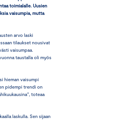
taa toimialalle. Uusien
uksia vaisumpia, mutta
austen arvo laski
ssaan tilaukset nousivat
lvästi vaisumpaa.
 vuonna taustalla oli myös
ksi hieman vaisumpi
en pidempi trendi on
hikuukausina”, toteaa
aalla laskulla. Sen sijaan