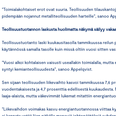
”Toimialakohtaiset erot ovat suuria. Teollisuuden tilauskant
pidempään nojannut metalliteollisuuden harteille”, sanoo Ap
Teollisuustuotannon laskusta huolimatta näkymä säilyy vaka
Teollisuustuotanto laski kuukausitasolla tammikuussa reilun p
käytännössä samalla tasolle kuin missä oltiin vuosi sitten va
”Vuosi alkoi kohtalaisen vaisusti useallakin toimialalla, mutta 
syntyi kemianteollisuudesta”, sanoo Appelqvist.
Sen sijaan teollisuuden liikevaihto kasvoi tammikuussa 7,6 p
vuodentakaisesta ja 4,7 prosenttia edellisestä kuukaudesta. 
laaja-alaista, mutta väkevimmät lukemat mitattiin energiantu
”Liikevaihdon voimakas kasvu energiantuotannossa viittaa ky
ei kannata vetää liian pitkälle meneviä johtopäätöksiä suhda