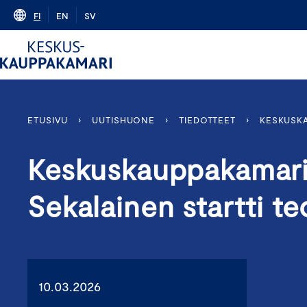
Skip
FI
EN
SV
to
content
ETUSIVU
›
UUTISHUONE
›
TIEDOTTEET
›
KESKUSKA
Keskuskauppakamari
Sekalainen startti t
10.03.2026