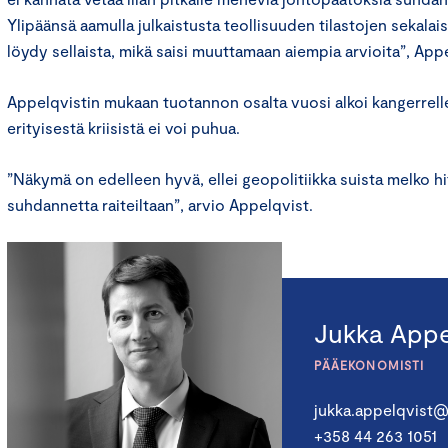
Ylipäänsä aamulla julkaistusta teollisuuden tilastojen sekala
löydy sellaista, mikä saisi muuttamaan aiempia arvioita”, App
Appelqvistin mukaan tuotannon osalta vuosi alkoi kangerrell
erityisestä kriisistä ei voi puhua.
”Näkymä on edelleen hyvä, ellei geopolitiikka suista melko hi
suhdannetta raiteiltaan”, arvio Appelqvist.
Jukka Appe
PÄÄEKONOMISTI
jukka.appelqvist@
+358 44 263 1051