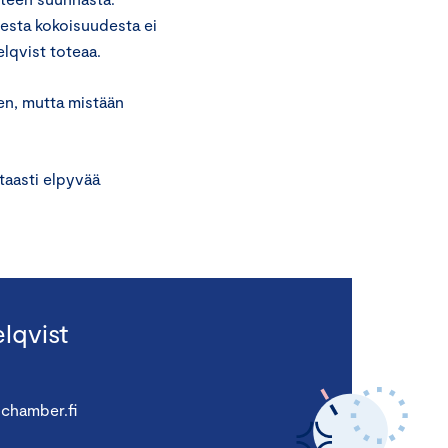
isesta kokoisuudesta ei
elqvist toteaa.
en, mutta mistään
taasti elpyvää
lqvist
chamber.fi