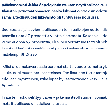
pääekonomisti Jukka Appelqvistin mukaan näytä selkeää suun
tilausten ja tuotantomäärien osalta lukemat olivat osin odot
samalla teollisuuden liikevaihto oli tuntuvassa nousussa.
Suomessa sijaitsevien teollisuuden toimipaikkojen uusien til
tammikuussa 2,7 prosenttia vuotta aiemmasta. Kokonaisuude
viime vuonna 5,7 prosenttia, eli siihen verrattuna tahti oli se
Tilaukset kuitenkin vaihtelevat paljon kuukausitasolla. Viime
matalampi lähtötaso.
”Olisi ollut mukavaa saada parempi startti vuodelle, mutta y
kuukausi ei muuta perusasetelmaa. Teollisuuden tilauskantoj
edelleen myönteinen, mikä lupaa hyvää tuotannon kasvulle lä
Appelqvist.
Tilausten lasku selittyy paperi- ja kemianteollisuuden voimakk
metalliteollisuus oli edelleen plussalla.