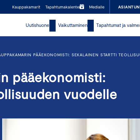
Kauppakamarit
Tapahtumakalenteri
Medialle
ASIANTUN
Uutishuone
Vaikuttaminen
Tapahtumat ja valme
UPPAKAMARIN PÄÄEKONOMISTI: SEKALAINEN STARTTI TEOLLIS
n pääekonomisti:
eollisuuden vuodelle