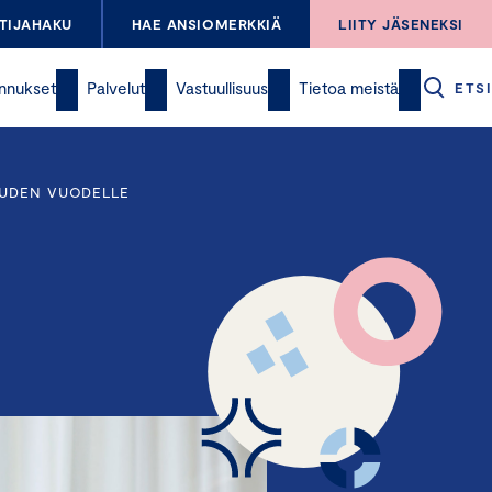
TIJAHAKU
HAE ANSIOMERKKIÄ
LIITY JÄSENEKSI
nnukset
Palvelut
Vastuullisuus
Tietoa meistä
ETSI
UUDEN VUODELLE