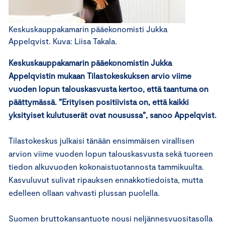
Keskuskauppakamarin pääekonomisti Jukka
Appelqvist. Kuva: Liisa Takala.
Keskuskauppakamarin pääekonomistin Jukka
Appelqvistin mukaan Tilastokeskuksen arvio viime
vuoden lopun talouskasvusta kertoo, että taantuma on
päättymässä. ”Erityisen positiivista on, että kaikki
yksityiset kulutuserät ovat nousussa”, sanoo Appelqvist.
Tilastokeskus julkaisi tänään ensimmäisen virallisen
arvion viime vuoden lopun talouskasvusta sekä tuoreen
tiedon alkuvuoden kokonaistuotannosta tammikuulta.
Kasvuluvut sulivat ripauksen ennakkotiedoista, mutta
edelleen ollaan vahvasti plussan puolella.
Suomen bruttokansantuote nousi neljännesvuositasolla