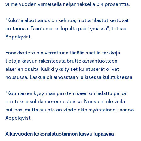
viime vuoden viimeisellä neljänneksellä 0,4 prosenttia.
”Kuluttajaluottamus on kehnoa, mutta tilastot kertovat
eri tarinaa. Taantuma on lopulta päättymässä”, toteaa
Appelqvist.
Ennakkotietoihin verrattuna tänään saatiin tarkkoja
tietoja kasvun rakenteesta bruttokansantuotteen
alaerien osalta. Kaikki yksityiset kulutuserät olivat
nousussa. Laskua oli ainoastaan julkisessa kulutuksessa.
”Kotimaisen kysynnän piristymiseen on ladattu paljon
odotuksia suhdanne-ennusteissa. Nousu ei ole vielä
huikeaa, mutta suunta on vihdoinkin myönteinen”, sanoo
Appelqvist.
Alkuvuoden kokonaistuotannon kasvu lupaavaa