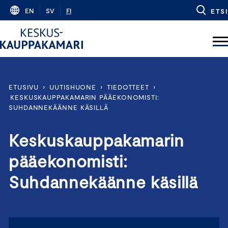
Skip
EN
SV
FI
ETSI
to
content
ETUSIVU
›
UUTISHUONE
›
TIEDOTTEET
›
KESKUSKAUPPAKAMARIN PÄÄEKONOMISTI:
SUHDANNEKÄÄNNE KÄSILLÄ
Keskuskauppakamarin
pääekonomisti:
Suhdannekäänne käsillä