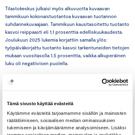
Tilastokeskus julkaisi myös alkuvuotta kuvaavan
tammikuun kokonaistuotantoa kuvaavan tuotannon
suhdannekuvaajaan. Tammikuun kausitasoitettu tuotanto
kasvoi reippaasti eli 1,1 prosenttia edelliskuukaudesta.
Joulukuun 2025 lukemia korjattiin samalla ylös:
työpäiväkorjattu tuotanto kasvoi tarkentuneiden tietojen
mukaan vuositasolla 1,5 prosenttia, vaikka alkuperäinen
luku oli negatiivisen puolella.
”Liian vahvoja johtopäätöksiä ei saa vetää, mutta näyttää
siltä, että vuoden startti on hyvä”, sanoo Appelqvist.
Tämä sivusto käyttää evästeitä
Käytämme evästeitä tarjoamamme sisällön ja mainosten
räätälöimiseen, sosiaalisen median ominaisuuksien
tukemiseen ja kävijämäärämme analysoimiseen. Lisäksi
jaamme sosiaalisen median, mainosalan ja analytiikka-