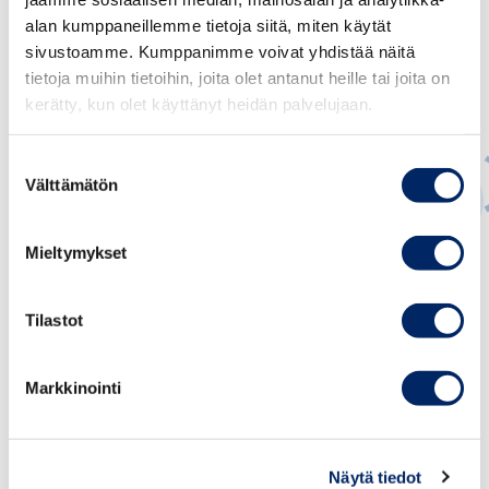
alan kumppaneillemme tietoja siitä, miten käytät
sivustoamme. Kumppanimme voivat yhdistää näitä
tietoja muihin tietoihin, joita olet antanut heille tai joita on
kerätty, kun olet käyttänyt heidän palvelujaan.
Suostumuksen
Välttämätön
valinta
Jukka Appelqvist
Mieltymykset
PÄÄEKONOMISTI
Tilastot
jukka.appelqvist@chamber.fi
+358 44 263 1051
Markkinointi
Näytä tiedot