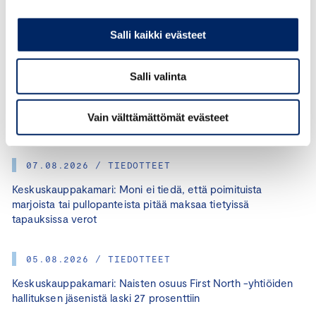
Salli kaikki evästeet
KATEGORIAT:
TALOUS, JUKKA APPELQVIST
Salli valinta
JAA ARTIKKELI:
Vain välttämättömät evästeet
07.08.2026 / TIEDOTTEET
Keskuskauppakamari: Moni ei tiedä, että poimituista
marjoista tai pullopanteista pitää maksaa tietyissä
tapauksissa verot
05.08.2026 / TIEDOTTEET
Keskuskauppakamari: Naisten osuus First North -yhtiöiden
hallituksen jäsenistä laski 27 prosenttiin