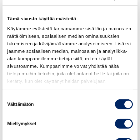
muuttunut kuluvan vuoden aikana.
Tämä sivusto käyttää evästeitä
”Työvoiman kysyntä on jatkunut alkuvuodesta heikkona,
mikä kertoo osaltaan siitä, että on tulossa toinen
Käytämme evästeitä tarjoamamme sisällön ja mainosten
peräkkäinen heikko kesätyökesä. Nuorten kannalta on
räätälöimiseen, sosiaalisen median ominaisuuksien
tukemiseen ja kävijämäärämme analysoimiseen. Lisäksi
ongelmallista, kun pääsy työmarkkinoille vaikeutuu
jaamme sosiaalisen median, mainosalan ja analytiikka-
pitkäkestoisesti”, sanoo Appelqvist.
alan kumppaneillemme tietoja siitä, miten käytät
sivustoamme. Kumppanimme voivat yhdistää näitä
tietoja muihin tietoihin, joita olet antanut heille tai joita on
kerätty, kun olet käyttänyt heidän palvelujaan.
Suostumuksen
Välttämätön
valinta
Mieltymykset