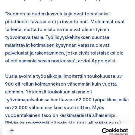
”Suomen talouden kasvulukuja ovat toistaiseksi
piristäneet tavaravienti ja investoinnit. Molemmat ovat
tärkeitä, mutta toimialoina ne eivät ole erityisen
työvoimavaltaisia. Työllisyyskehityksen suuntaa
määrittävät kotimaisen kysynnän varassa olevat
palvelualat ja rakentaminen, jotka eivät toistaiseksi ole
olleet samanlaisessa nosteessa”, arvioi Appelqvist.
Uusia avoimia työpaikkoja ilmoitettiin toukokuussa 33
900 eli reilun kolmanneksen vähemmän kuin vuotta
aiemmin. Yhteensä toukokuun aikana oli
työvoimapalveluissa haettavana 62 000 työpaikkaa, mikä
on 23 000 vähemmän kuin vuosi sitten. Myös
vuodentakainen taso on keskimääräistä alhaisempi.
Pitkäaikaistyöttömiä oli noin 140 000, eli määrä pysyi
vakaana. Appelqvistin mukaan lukema ei ole juurikaan