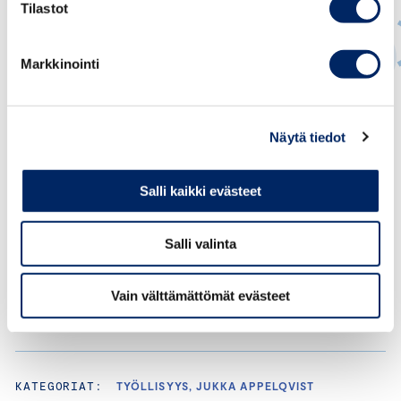
Tilastot
Markkinointi
Jukka Appelqvist
PÄÄEKONOMISTI
Näytä tiedot
jukka.appelqvist@chamber.fi
Salli kaikki evästeet
+358 44 263 1051
Salli valinta
Vain välttämättömät evästeet
KATEGORIAT:
TYÖLLISYYS, JUKKA APPELQVIST