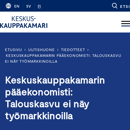
Skip
EN
SV
FI
ETSI
to
content
ETUSIVU
›
UUTISHUONE
›
TIEDOTTEET
›
KESKUSKAUPPAKAMARIN PÄÄEKONOMISTI: TALOUSKASVU
EI NÄY TYÖMARKKINOILLA
Keskuskauppakamarin
pääekonomisti:
Talouskasvu ei näy
työmarkkinoilla