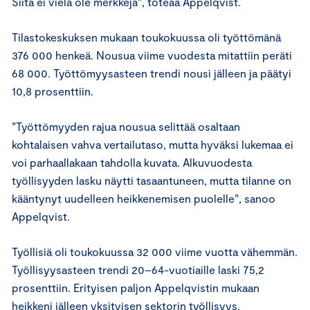
Siitä ei vielä ole merkkejä”, toteaa Appelqvist.
Tilastokeskuksen mukaan toukokuussa oli työttömänä
376 000 henkeä. Nousua viime vuodesta mitattiin peräti
68 000. Työttömyysasteen trendi nousi jälleen ja päätyi
10,8 prosenttiin.
”Työttömyyden rajua nousua selittää osaltaan
kohtalaisen vahva vertailutaso, mutta hyväksi lukemaa ei
voi parhaallakaan tahdolla kuvata. Alkuvuodesta
työllisyyden lasku näytti tasaantuneen, mutta tilanne on
kääntynyt uudelleen heikkenemisen puolelle”, sanoo
Appelqvist.
Työllisiä oli toukokuussa 32 000 viime vuotta vähemmän.
Työllisyysasteen trendi 20–64-vuotiaille laski 75,2
prosenttiin. Erityisen paljon Appelqvistin mukaan
heikkeni jälleen yksityisen sektorin työllisyys.