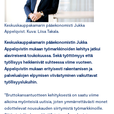
Keskuskauppakamarin pääekonomisti Jukka
Appelqvist. Kuva: Liisa Takala.
Keskuskauppakamarin pääekonomistin Jukka
Appelqvistin mukaan työmarkkinoiden kehitys jatkui
alavireisenä toukokuussa. Sekä työttömyys että
työllisyys heikkenivät suhteessa viime vuoteen.
Appelqvistin mukaan erityisesti rakentamisen ja
palvelualojen elpymisen viivästyminen vaikuttavat
työllisyyslukuihin.
”Bruttokansantuotteen kehityksestä on saatu viime
aikoina myönteisiä uutisia, joten ymmärrettävästi monet
odottelevat nousukauden siirtymistä työmarkkinoille.