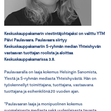
Keskuskauppakamarin viestintäjohtajaksi on valittu YTM
Päivi Paulavaara. Paulavaara siirtyy
Keskuskauppakamariin S-ryhmän median Yhteishyvän
vastaavan tuottajan roolista ja aloittaa
Keskuskauppakamarissa 3.8.
Paulavaaralla on laaja kokemus Helsingin Sanomista,
Ylestä ja S-ryhmän mediasta Yhteishyvästä. Hän on
työskennellyt toimittajana, tuottajana, vastaavana
tuottajana ja esihenkilönä 20 vuoden ajan.
”Paulavaaran laaja ja monipuolinen kokemus
suomalaisesta mediasta sekä uudenlaisesta tavasta