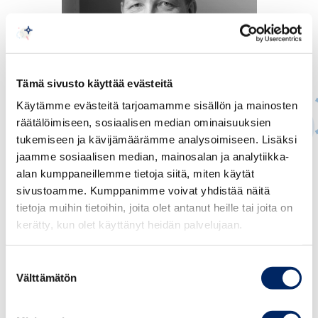
Tämä sivusto käyttää evästeitä
Käytämme evästeitä tarjoamamme sisällön ja mainosten
räätälöimiseen, sosiaalisen median ominaisuuksien
tukemiseen ja kävijämäärämme analysoimiseen. Lisäksi
jaamme sosiaalisen median, mainosalan ja analytiikka-
Juho Romakkaniemi
alan kumppaneillemme tietoja siitä, miten käytät
TOIMITUSJOHTAJA
sivustoamme. Kumppanimme voivat yhdistää näitä
tietoja muihin tietoihin, joita olet antanut heille tai joita on
juho.romakkaniemi@chamber.fi
kerätty, kun olet käyttänyt heidän palvelujaan.
+358 40 050 5269
Suostumuksen
Välttämätön
valinta