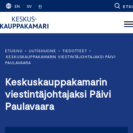
Skip
EN
SV
FI
ETSI
to
content
ETUSIVU
›
UUTISHUONE
›
TIEDOTTEET
›
KESKUSKAUPPAKAMARIN VIESTINTÄJOHTAJAKSI PÄIVI
PAULAVAARA
Keskuskauppakamarin
viestintäjohtajaksi Päivi
Paulavaara