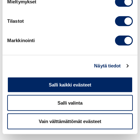
Mieltymykset
Tilastot
KATEGORIAT:
NIMITYKSET
Markkinointi
JAA ARTIKKELI:
Näytä tiedot
07.08.2026 / TIEDOTTEET
Keskuskauppakamari: Moni ei tiedä, että poimituista
Salli kaikki evästeet
marjoista tai pullopanteista pitää maksaa tietyissä
tapauksissa verot
Salli valinta
05.08.2026 / TIEDOTTEET
Vain välttämättömät evästeet
Keskuskauppakamari: Naisten osuus First North -yhtiöiden
hallituksen jäsenistä laski 27 prosenttiin