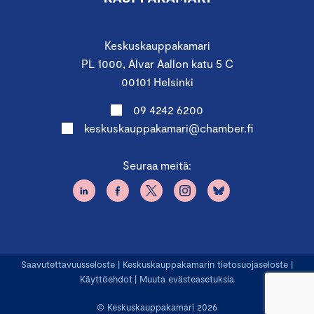
Keskuskauppakamari
PL 1000, Alvar Aallon katu 5 C
00101 Helsinki
09 4242 6200
keskuskauppakamari@chamber.fi
Seuraa meitä:
Saavutettavuusseloste
|
Keskuskauppakamarin tietosuojaseloste
|
Käyttöehdot
|
Muuta evästeasetuksia
© Keskuskauppakamari 2026