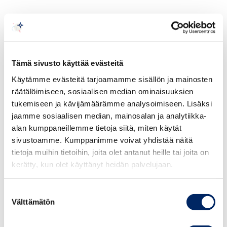
Auktorisoidut kiinteistöarvioijat (AKA) ja
Keskuskauppakamarin hyväksymät kiinteistönarvioitsijat
(KHK) ovat Keskuskauppakamarin hyväksymiä
kiinteistöjen arvonmäärityksen ammattilaisia. AKA- ja
Tämä sivusto käyttää evästeitä
KHK-arvioijia käytetään tyypillisesti vaativissa kiinteistö-
Käytämme evästeitä tarjoamamme sisällön ja mainosten
ja toimitilakaupoissa, vakuusarvioinneissa, rahastojen
räätälöimiseen, sosiaalisen median ominaisuuksien
arvonmäärityksessä sekä ositus- ja
tukemiseen ja kävijämäärämme analysoimiseen. Lisäksi
perinnönjakotilanteissa. Tätä nykyä arvioijia käytetään
jaamme sosiaalisen median, mainosalan ja analytiikka-
paljon myös sote-kiinteistöjen haastavissa arvioinneissa
.
alan kumppaneillemme tietoja siitä, miten käytät
sivustoamme. Kumppanimme voivat yhdistää näitä
Kaikki hyväksytyt löydät
täältä.
tietoja muihin tietoihin, joita olet antanut heille tai joita on
kerätty, kun olet käyttänyt heidän palvelujaan.
Suostumuksen
Välttämätön
valinta