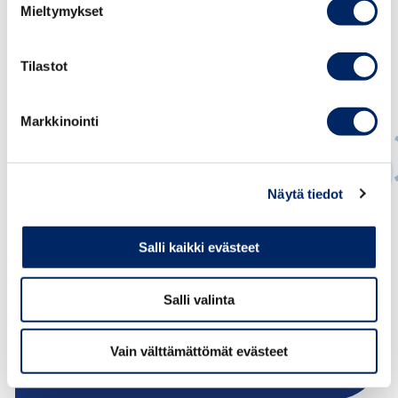
Mieltymykset
Tilastot
Markkinointi
Näytä tiedot
Raisa Harju
Salli kaikki evästeet
PÄÄSIHTEERI
raisa.harju@chamber.fi
Salli valinta
+358 50 554 2683
Vain välttämättömät evästeet