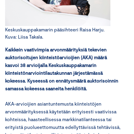
Keskuskauppakamarin pääsihteeri Raisa Harju.
Kuva: Liisa Takala.
Kaikkein vaativimpia arvonmäärityksiä tekevien
auktorisoitujen kiinteistöarvioijien (AKA) määrä
kasvoi 38 arvioijalla Keskuskauppakamarin
kiinteistönarviointilautakunnan järjestämässä
kokeessa. Kyseessä on ennätysmäärä auktorisoinnin
samassa kokeessa saaneita henkilöitä.
AKA-arvioijien asiantuntemusta kiinteistöjen
arvonmäärityksessä käytetään erityisesti vaativissa
kohteissa, haasteellisessa markkinatilanteessa tai
erityistä puolueettomuutta edellyttävissä tehtävissä,