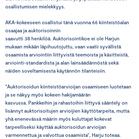
osallistumisen mielekkyys.
AKA-kokeeseen osallistui tänä vuonna 66 kiinteistöalan
osaajaa ja auktorisoinnin
saavutti 38 henkilöä. Auktorisointikoe ei ole Harjun
mukaan mikään läpihuutojuttu, vaan vaatii syvällistä
osaamista arviointiin liittyvistä teemoista ja käsitteistä,
arviointi-standardista ja alan lainsäädännöstä sekä
näiden soveltamisesta käytännön tilanteisiin.
”Auktorisoidun kiinteistöarvioijan osaamiseen luotetaan
ja se näkyy myös kokeen hakijamäärän
kasvussa. Pankkeihin ja rahastoihin liittyvä sääntely on
lisännyt auktorisoitujen arvioijien käyttötarpeita, mutta
yhä enenevässä määrin myös kuluttajat kokevat
tarpeelliseksi käyttää auktorisoidun arvioijan
varmennettua ja valvottua osaamista“, Harju toteaa.