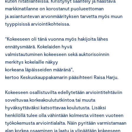
kuten riitatilanteissa. Kiristynyt sääntely ja haastava
markkinatilanne on korostanut puolueettoman
ja asiantuntevan arvonmäärityksen tarvetta myös muun
tyyppisissä arviointikohteissa.
“Kokeeseen oli tänä vuonna myös hakijoita lähes
ennätysmäärä. Kokelaiden hyvä
valmistautuminen kokeeseen sekä auktorisoinnin
merkitys kokelaille näkyy
korkeana läpäisseiden määränä”,
kertoo Keskuskauppakamarin pääsihteeri Raisa Harju.
Kokeeseen osallistuvilta edellytetään arviointitehtäviin
soveltuvaa korkeakoulututkintoa tai muuta
hyväksyttäväksi katsottavaa koulutusta. Lisäksi
henkilöllä tulee olla vähintään kolmesta viiteen vuoteen
työkokemusta arviointialalta. Näin pyritään varmistamaan
alan korkea osaaminen ja laatu ja ylipäätään kokeeseen