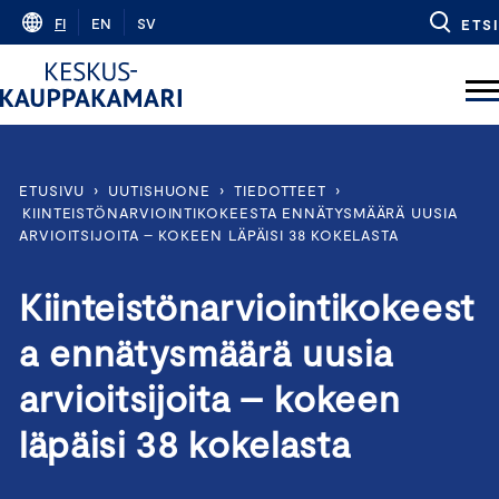
Skip
FI
EN
SV
ETSI
to
content
ETUSIVU
›
UUTISHUONE
›
TIEDOTTEET
›
KIINTEISTÖNARVIOINTIKOKEESTA ENNÄTYSMÄÄRÄ UUSIA
ARVIOITSIJOITA – KOKEEN LÄPÄISI 38 KOKELASTA
Kiinteistönarviointikokeest
a ennätysmäärä uusia
arvioitsijoita – kokeen
läpäisi 38 kokelasta