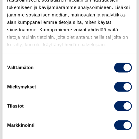
Polttoaineveron indeksitarkastuksista 120
tukemiseen ja kävijämäärämme analysoimiseen. Lisäksi
miljoonaa euroa: Tavaraliikenteen kustannuksiin
jaamme sosiaalisen median, mainosalan ja analytiikka-
30 miljoonan euron lisälasku vuodessa.
alan kumppaneillemme tietoja siitä, miten käytät
sivustoamme. Kumppanimme voivat yhdistää näitä
tietoja muihin tietoihin, joita olet antanut heille tai joita on
Esitetyssä muodossa polttoaineveron korotukset ovat
kerätty, kun olet käyttänyt heidän palvelujaan.
vakava uhka Suomen kilpailukyvylle. Järjestöt vaativat,
että liikenteen verouudistuksen jatkovalmistelussa
Suostumuksen
tunnustetaan veronkorotusten vaikutukset
Välttämätön
valinta
logistiikkakustannuksiin ja vaikutukset kompensoidaan
yrityksille.
Mieltymykset
Lisätiedot:
Tilastot
Keskuskauppakamari
Päivi Wood, johtava liikenne- ja elinkeinopoliittinen
Markkinointi
asiantuntija, puhelin 050 478 3990,