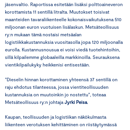
jäsenvaltio. Raportissa esitetään lisäksi polttoaineveron
korottamista 11 sentillä litralta. Muutokset toisivat
maanteiden tavaraliikenteelle kokonaisvaikutuksena 510
miljoonan euron vuotuisen lisälaskun. Metsäteollisuus
ry:n mukaan tämä nostaisi metsäalan
logistiikkakustannuksia vuositasolla jopa 120 miljoonalla
eurolla. Kustannusnousua ei voisi viedä tuotehintoihin,
sillä kilpailemme globaaleilla markkinoilla. Seurauksena
vientikilpailukyky heikkenisi entisestään.
”Dieselin hinnan korottaminen yhteensä 37 sentillä on
raju ehdotus tilanteessa, jossa vientiteollisuuden
kustannuksia on muutoinkin jo nostettu”, toteaa
Metsäteollisuus ry:n johtaja
Jyrki Peisa
.
Kaupan, teollisuuden ja logistiikan näkökulmasta
liikenteen verotuksen kehittäminen on riistäytymässä