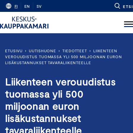
Skip
FI
EN
SV
ETSI
to
content
ETUSIVU
›
UUTISHUONE
›
TIEDOTTEET
›
LIIKENTEEN
VEROUUDISTUS TUOMASSA YLI 500 MILJOONAN EURON
LISÄKUSTANNUKSET TAVARALIIKENTEELLE
Liikenteen verouudistus
tuomassa yli 500
miljoonan euron
lisäkustannukset
tavaraliikenteelle