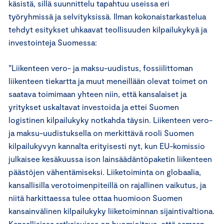
käsistä, sillä suunnittelu tapahtuu useissa eri
työryhmissä ja selvityksissä. Ilman kokonaistarkastelua
tehdyt esitykset uhkaavat teollisuuden kilpailukykyä ja
investointeja Suomessa:
”Liikenteen vero- ja maksu-uudistus, fossiilittoman
liikenteen tiekartta ja muut meneillään olevat toimet on
saatava toimimaan yhteen niin, että kansalaiset ja
yritykset uskaltavat investoida ja ettei Suomen
logistinen kilpailukyky notkahda täysin. Liikenteen vero-
ja maksu-uudistuksella on merkittävä rooli Suomen
kilpailukyvyn kannalta erityisesti nyt, kun EU-komissio
julkaisee kesäkuussa ison lainsäädäntöpaketin liikenteen
päästöjen vähentämiseksi. Liiketoiminta on globaalia,
kansallisilla verotoimenpiteillä on rajallinen vaikutus, ja
niitä harkittaessa tulee ottaa huomioon Suomen
kansainvälinen kilpailukyky liiketoiminnan sijaintivaltiona.
Kansallisissa ratkaisuissa on huomioitava, että samaan