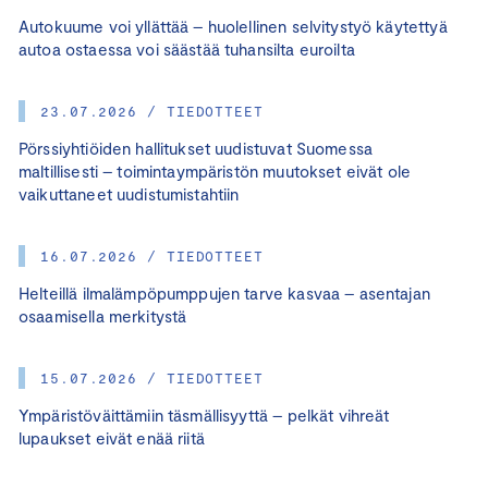
Autokuume voi yllättää – huolellinen selvitystyö käytettyä
autoa ostaessa voi säästää tuhansilta euroilta
23.07.2026 / TIEDOTTEET
Pörssiyhtiöiden hallitukset uudistuvat Suomessa
maltillisesti – toimintaympäristön muutokset eivät ole
vaikuttaneet uudistumistahtiin
16.07.2026 / TIEDOTTEET
Helteillä ilmalämpöpumppujen tarve kasvaa – asentajan
osaamisella merkitystä
15.07.2026 / TIEDOTTEET
Ympäristöväittämiin täsmällisyyttä – pelkät vihreät
lupaukset eivät enää riitä