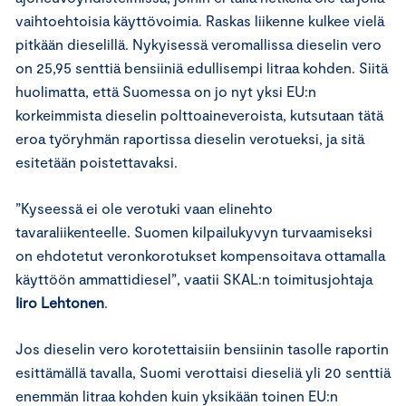
vaihtoehtoisia käyttövoimia. Raskas liikenne kulkee vielä
pitkään dieselillä. Nykyisessä veromallissa dieselin vero
on 25,95 senttiä bensiiniä edullisempi litraa kohden. Siitä
huolimatta, että Suomessa on jo nyt yksi EU:n
korkeimmista dieselin polttoaineveroista, kutsutaan tätä
eroa työryhmän raportissa dieselin verotueksi, ja sitä
esitetään poistettavaksi.
”Kyseessä ei ole verotuki vaan elinehto
tavaraliikenteelle. Suomen kilpailukyvyn turvaamiseksi
on ehdotetut veronkorotukset kompensoitava ottamalla
käyttöön ammattidiesel”, vaatii SKAL:n toimitusjohtaja
Iiro Lehtonen
.
Jos dieselin vero korotettaisiin bensiinin tasolle raportin
esittämällä tavalla, Suomi verottaisi dieseliä yli 20 senttiä
enemmän litraa kohden kuin yksikään toinen EU:n