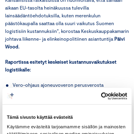
aikaan EU-tasolta heinäkuussa tulevilla
lainsäädäntöehdotuksilla, kuten merenkulun
päästökaupalla saattaa olla suuri vaikutus Suomen
logistisiin kustannuksiin”, korostaa Keskuskauppakamarin
johtava liikenne- ja elinkeinopolitiinen asiantuntija
Päivi
Wood.
Raportissa esitetyt keskeiset kustannusvaikutukset
logistiikalle:
Vero-ohjaus ajoneuvoveron perusverosta
polttoaineveroon: Hyötyliikenteelle 170 miljoonan
euron vuotuinen lisälasku vuodessa ilman
kompensaatiota.
Dieselin polttoaineveron nostaminen bensiinin
Tämä sivusto käyttää evästeitä
tasolle: Hyötyliikenteelle 340 miljoonan euron
Käytämme evästeitä tarjoamamme sisällön ja mainosten
lisälasku
vuodessa
ilman kompensaatiota.
räätälöimiseen, sosiaalisen median ominaisuuksien