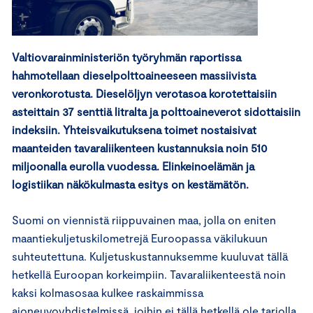
Valtiovarainministeriön työryhmän raportissa
hahmotellaan dieselpolttoaineeseen massiivista
veronkorotusta. Dieselöljyn verotasoa korotettaisiin
asteittain 37 senttiä litralta ja polttoaineverot sidottaisiin
indeksiin. Yhteisvaikutuksena toimet nostaisivat
maanteiden tavaraliikenteen kustannuksia noin 510
miljoonalla eurolla vuodessa. Elinkeinoelämän ja
logistiikan näkökulmasta esitys on kestämätön.
Suomi on viennistä riippuvainen maa, jolla on eniten
maantiekuljetuskilometrejä Euroopassa väkilukuun
suhteutettuna. Kuljetuskustannuksemme kuuluvat tällä
hetkellä Euroopan korkeimpiin. Tavaraliikenteestä noin
kaksi kolmasosaa kulkee raskaimmissa
ajoneuvoyhdistelmissä, joihin ei tällä hetkellä ole tarjolla