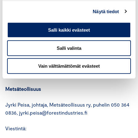
paivi.wood@chamber.fi
Näytä tiedot
SKAL
Salli kaikki evästeet
Iiro Lehtonen, toimitusjohtaja, SKAL, puhelin 040 5028
Salli valinta
181,
iiro.lehtonen@skal.fi
Petri Murto, johtaja, SKAL, puhelin 040 762 2140,
Vain välttämättömät evästeet
petri.murto@skal.fi
Metsäteollisuus
Jyrki Peisa, johtaja, Metsäteollisuus ry, puhelin 050 364
0836, jyrki.peisa@forestindustries.fi
Viestintä: