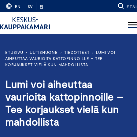
Skip
EN
SV
FI
ETSI
to
content
ETUSIVU
›
UUTISHUONE
›
TIEDOTTEET
›
LUMI VOI
AIHEUTTAA VAURIOITA KATTOPINNOILLE – TEE
KORJAUKSET VIELÄ KUN MAHDOLLISTA
Lumi voi aiheuttaa
vaurioita kattopinnoille –
Tee korjaukset vielä kun
mahdollista