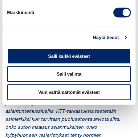
huomiota muun muassa katon alapuolisten kävely-
Markkinointi
ja autoliikennealueiden rajaamiseen sekä jälkitöihin,
siis muun muassa jalankulkureittien puhdistamiseen
työn jälkeen.
Näytä tiedot
Mikäli kattopinnan epäillään vaurioituneen
lumenpudotustöiden seurauksena, kehottaa Harju
Salli kaikki evästeet
ottamaan yhteyttä Keskuskauppakamarin
hyväksymään tavarantarkastajaan.
Salli valinta
HTT-tavarantarkastajat ovat puolueettomia ja
Vain välttämättömät evästeet
ammattitaitoisia asiantuntijoita, jotka suorittavat
palveluiden ja tavaroiden teknisiä tarkastuksia eri
asiantuntemusalueilla. HTT-tarkastuksia teetetään
esimerkiksi kun tarvitaan puolueetonta arviota siitä,
onko auton maalaus asianmukainen, onko
kylpyhuoneen vesieristykset tehty normien