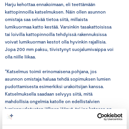
Harju kehottaa ennakoimaan, eli teettämään
kattopinnoilla katselmuksen. Näin ollen asunnon
omistaja saa selvää tietoa siitä, millaista
lumikuormaa katto kestää. Varsinkin tasakattoisissa
tai loivilla kattopinnoilla tehdyissä rakennuksissa
voivat lumikuorman kestot olla hyvinkin rajallisia.
Jopa 200 mm paksu, tiivistynyt suojalumivaippa voi
olla niille liikaa.
”Katselmus toimii erinomaisena pohjana, jos
asunnon omistaja haluaa tehdä sopimuksen lumien
pudottamisesta esimerkiksi urakoitsijan kanssa.
Katselmuksella saadaan selvyys siitä, mitä
mahdollisia ongelmia katolle on edellistalvien
lumienpudotusten jälkeen jäänyt, tai jos katossa on
olemassa vaikkapa vanhoja reikiä”, Harju sanoo.