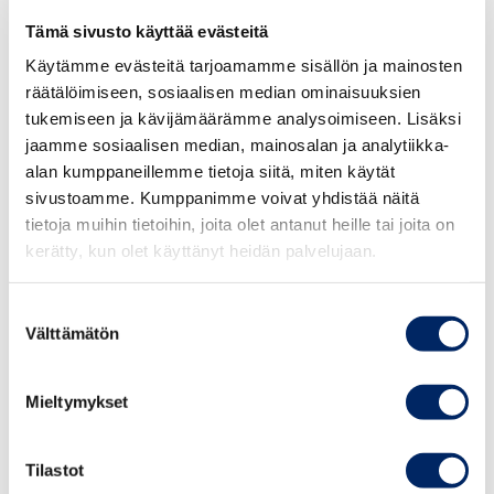
Harju muistuttaa, että kattolumien ja jäiden
Tämä sivusto käyttää evästeitä
pudotuksiin tulee valita yrityksiä, joilla on
kokemusta lumenpudotustöistä.
Käytämme evästeitä tarjoamamme sisällön ja mainosten
räätälöimiseen, sosiaalisen median ominaisuuksien
tukemiseen ja kävijämäärämme analysoimiseen. Lisäksi
”Asiansa osaava yritys tekee lumenpudotustyöt
jaamme sosiaalisen median, mainosalan ja analytiikka-
huolellisesti rakenteita rikkomatta ja ottaa huomioon
alan kumppaneillemme tietoja siitä, miten käytät
ensisijaisesti henkilöturvallisuuden, niin
sivustoamme. Kumppanimme voivat yhdistää näitä
ulkopuolisten kuin oman henkilökuntansakin osalta”,
tietoja muihin tietoihin, joita olet antanut heille tai joita on
hän sanoo.
kerätty, kun olet käyttänyt heidän palvelujaan.
Kun tilaaja on valinnut lumenpudottajaksi
Suostumuksen
urakoitsijan, on Harjun mukaan ennen töiden
Välttämätön
valinta
aloittamista syytä laatia vielä kirjallinen sopimus,
jossa sovitaan pelisäännöt ja korvausvastuut tilaajaa
Mieltymykset
kohtaan sekä mahdollisesti kolmannelle osapuolelle
syntyneisiin henkilö- ja omaisuusvahinkoihin.
Tilastot
Harju kehottaa kiinnittämään sopimuksessa