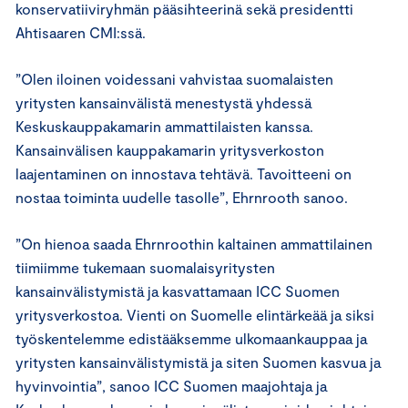
konservatiiviryhmän pääsihteerinä sekä presidentti
Ahtisaaren CMI:ssä.
”Olen iloinen voidessani vahvistaa suomalaisten
yritysten kansainvälistä menestystä yhdessä
Keskuskauppakamarin ammattilaisten kanssa.
Kansainvälisen kauppakamarin yritysverkoston
laajentaminen on innostava tehtävä. Tavoitteeni on
nostaa toiminta uudelle tasolle”, Ehrnrooth sanoo.
”On hienoa saada Ehrnroothin kaltainen ammattilainen
tiimiimme tukemaan suomalaisyritysten
kansainvälistymistä ja kasvattamaan ICC Suomen
yritysverkostoa. Vienti on Suomelle elintärkeää ja siksi
työskentelemme edistääksemme ulkomaankauppaa ja
yritysten kansainvälistymistä ja siten Suomen kasvua ja
hyvinvointia”, sanoo ICC Suomen maajohtaja ja