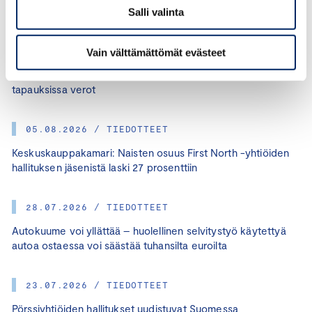
Salli valinta
07.08.2026 / TIEDOTTEET
Vain välttämättömät evästeet
Keskuskauppakamari: Moni ei tiedä, että poimituista
marjoista tai pullopanteista pitää maksaa tietyissä
tapauksissa verot
05.08.2026 / TIEDOTTEET
Keskuskauppakamari: Naisten osuus First North -yhtiöiden
hallituksen jäsenistä laski 27 prosenttiin
28.07.2026 / TIEDOTTEET
Autokuume voi yllättää – huolellinen selvitystyö käytettyä
autoa ostaessa voi säästää tuhansilta euroilta
23.07.2026 / TIEDOTTEET
Pörssiyhtiöiden hallitukset uudistuvat Suomessa