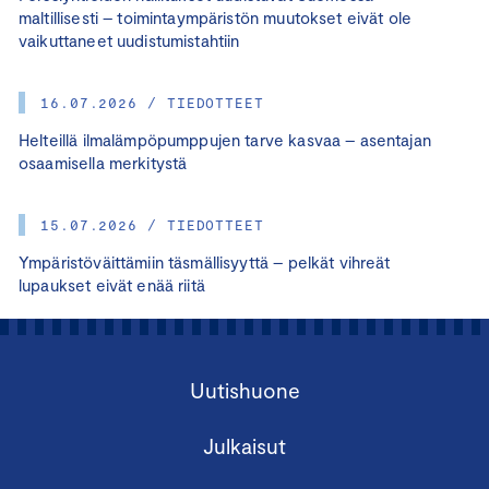
maltillisesti – toimintaympäristön muutokset eivät ole
vaikuttaneet uudistumistahtiin
16.07.2026 / TIEDOTTEET
Helteillä ilmalämpöpumppujen tarve kasvaa – asentajan
osaamisella merkitystä
15.07.2026 / TIEDOTTEET
Ympäristöväittämiin täsmällisyyttä – pelkät vihreät
lupaukset eivät enää riitä
Uutishuone
Julkaisut