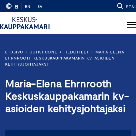
Skip
FI
EN
SV
ETSI
to
content
ETUSIVU
›
UUTISHUONE
›
TIEDOTTEET
›
MARIA-ELENA
EHRNROOTH KESKUSKAUPPAKAMARIN KV-ASIOIDEN
KEHITYSJOHTAJAKSI
Maria-Elena Ehrnrooth
Keskuskauppakamarin kv-
asioiden kehitysjohtajaksi