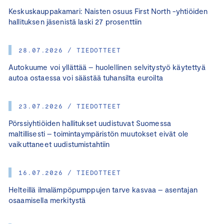
Keskuskauppakamari: Naisten osuus First North -yhtiöiden
hallituksen jäsenistä laski 27 prosenttiin
28.07.2026 / TIEDOTTEET
Autokuume voi yllättää – huolellinen selvitystyö käytettyä
autoa ostaessa voi säästää tuhansilta euroilta
23.07.2026 / TIEDOTTEET
Pörssiyhtiöiden hallitukset uudistuvat Suomessa
maltillisesti – toimintaympäristön muutokset eivät ole
vaikuttaneet uudistumistahtiin
16.07.2026 / TIEDOTTEET
Helteillä ilmalämpöpumppujen tarve kasvaa – asentajan
osaamisella merkitystä