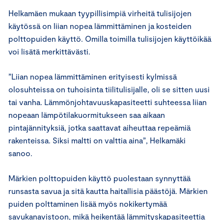
Helkamäen mukaan tyypillisimpiä virheitä tulisijojen
käytössä on liian nopea lämmittäminen ja kosteiden
polttopuiden käyttö. Omilla toimilla tulisijojen käyttöikää
voi lisätä merkittävästi.
”Liian nopea lämmittäminen erityisesti kylmissä
olosuhteissa on tuhoisinta tiilitulisijalle, oli se sitten uusi
tai vanha. Lämmönjohtavuuskapasiteetti suhteessa liian
nopeaan lämpötilakuormitukseen saa aikaan
pintajännityksiä, jotka saattavat aiheuttaa repeämiä
rakenteissa. Siksi maltti on valttia aina”, Helkamäki
sanoo.
Märkien polttopuiden käyttö puolestaan synnyttää
runsasta savua ja sitä kautta haitallisia päästöjä. Märkien
puiden polttaminen lisää myös nokikertymää
savukanavistoon, mikä heikentää lämmityskapasiteettia