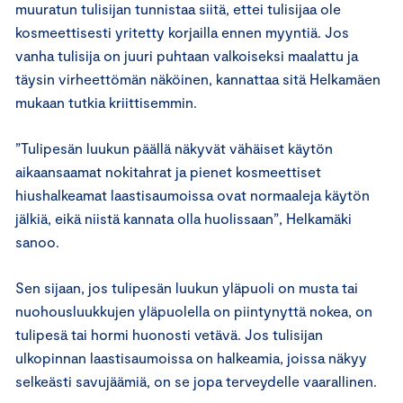
muuratun tulisijan tunnistaa siitä, ettei tulisijaa ole
kosmeettisesti yritetty korjailla ennen myyntiä. Jos
vanha tulisija on juuri puhtaan valkoiseksi maalattu ja
täysin virheettömän näköinen, kannattaa sitä Helkamäen
mukaan tutkia kriittisemmin.
”Tulipesän luukun päällä näkyvät vähäiset käytön
aikaansaamat nokitahrat ja pienet kosmeettiset
hiushalkeamat laastisaumoissa ovat normaaleja käytön
jälkiä, eikä niistä kannata olla huolissaan”, Helkamäki
sanoo.
Sen sijaan, jos tulipesän luukun yläpuoli on musta tai
nuohousluukkujen yläpuolella on piintynyttä nokea, on
tulipesä tai hormi huonosti vetävä. Jos tulisijan
ulkopinnan laastisaumoissa on halkeamia, joissa näkyy
selkeästi savujäämiä, on se jopa terveydelle vaarallinen.