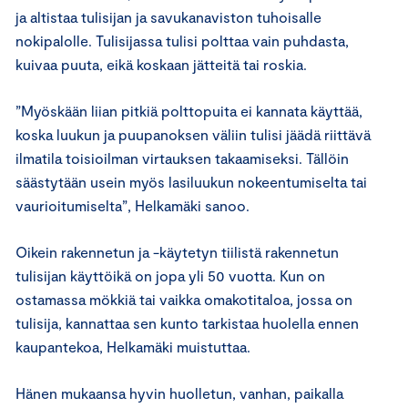
ja altistaa tulisijan ja savukanaviston tuhoisalle
nokipalolle. Tulisijassa tulisi polttaa vain puhdasta,
kuivaa puuta, eikä koskaan jätteitä tai roskia.
”Myöskään liian pitkiä polttopuita ei kannata käyttää,
koska luukun ja puupanoksen väliin tulisi jäädä riittävä
ilmatila toisioilman virtauksen takaamiseksi. Tällöin
säästytään usein myös lasiluukun nokeentumiselta tai
vaurioitumiselta”, Helkamäki sanoo.
Oikein rakennetun ja -käytetyn tiilistä rakennetun
tulisijan käyttöikä on jopa yli 50 vuotta. Kun on
ostamassa mökkiä tai vaikka omakotitaloa, jossa on
tulisija, kannattaa sen kunto tarkistaa huolella ennen
kaupantekoa, Helkamäki muistuttaa.
Hänen mukaansa hyvin huolletun, vanhan, paikalla