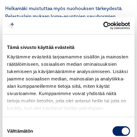
Helkamäki muistuttaa myös nuohouksen tärkeydestä.
Pelastuslain mukaan loma-asuntojen savuhormien
nuohous on suoritettava vähintään kolmen vuoden
välein. Vakituisessa asuinkäytössä olevien kiinteistöjen
hormit tulee nuohota vähintään vuoden välein.
Tämä sivusto käyttää evästeitä
”Vastuu nuohouksen tilaamisesta on kiinteistön
Käytämme evästeitä tarjoamamme sisällön ja mainosten
omistajalla, joten ostotilanteessa on syytä pyytää
räätälöimiseen, sosiaalisen median ominaisuuksien
nähtäväksi viimeisin todistus nuohouksen
tukemiseen ja kävijämäärämme analysoimiseen. Lisäksi
jaamme sosiaalisen median, mainosalan ja analytiikka-
suorittamisesta. Jos nuohouksen tilaaminen on
alan kumppaneillemme tietoja siitä, miten käytät
laiminlyöty, voi olla, että mökin muukin hoitaminen ja
sivustoamme. Kumppanimme voivat yhdistää näitä
kunnossapito on niin sanotusti retuperällä”, Helkamäki
tietoja muihin tietoihin, joita olet antanut heille tai joita on
sanoo.
kerätty, kun olet käyttänyt heidän palvelujaan.
Myös Keskuskauppakamarin pääsihteeri Raisa Harju
Suostumuksen
korostaa huolellisen ennakkotarkastuksen merkitystä.
Välttämätön
valinta
Mikäli kaupanteon jälkeen tulisijoissa havaitaan sellaisia