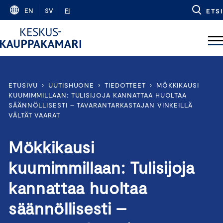
Skip
EN
SV
FI
ETSI
to
content
ETUSIVU
›
UUTISHUONE
›
TIEDOTTEET
›
MÖKKIKAUSI
KUUMIMMILLAAN: TULISIJOJA KANNATTAA HUOLTAA
SÄÄNNÖLLISESTI – TAVARANTARKASTAJAN VINKEILLÄ
VÄLTÄT VAARAT
Mökkikausi
kuumimmillaan: Tulisijoja
kannattaa huoltaa
säännöllisesti –