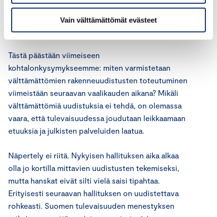
talouskasvullemme on väistämätön, koska
rakenneuudistukset julkisen talouden kestävyyden
Vain välttämättömät evästeet
takaamiseksi ovat tekemättä.
Tästä päästään viimeiseen
kohtalonkysymykseemme: miten varmistetaan
välttämättömien rakenneuudistusten toteutuminen
viimeistään seuraavan vaalikauden aikana? Mikäli
välttämättömiä uudistuksia ei tehdä, on olemassa
vaara, että tulevaisuudessa joudutaan leikkaamaan
etuuksia ja julkisten palveluiden laatua.
Näpertely ei riitä. Nykyisen hallituksen aika alkaa
olla jo kortilla mittavien uudistusten tekemiseksi,
mutta hanskat eivät silti vielä saisi tipahtaa.
Erityisesti seuraavan hallituksen on uudistettava
rohkeasti. Suomen tulevaisuuden menestyksen