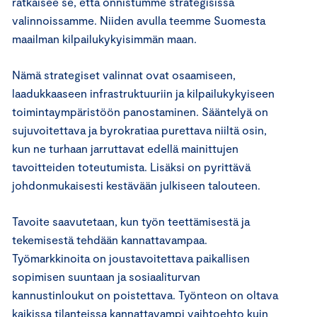
ratkaisee se, että onnistumme strategisissa
valinnoissamme. Niiden avulla teemme Suomesta
maailman kilpailukykyisimmän maan.
Nämä strategiset valinnat ovat osaamiseen,
laadukkaaseen infrastruktuuriin ja kilpailukykyiseen
toimintaympäristöön panostaminen. Sääntelyä on
sujuvoitettava ja byrokratiaa purettava niiltä osin,
kun ne turhaan jarruttavat edellä mainittujen
tavoitteiden toteutumista. Lisäksi on pyrittävä
johdonmukaisesti kestävään julkiseen talouteen.
Tavoite saavutetaan, kun työn teettämisestä ja
tekemisestä tehdään kannattavampaa.
Työmarkkinoita on joustavoitettava paikallisen
sopimisen suuntaan ja sosiaaliturvan
kannustinloukut on poistettava. Työnteon on oltava
kaikissa tilanteissa kannattavampi vaihtoehto kuin