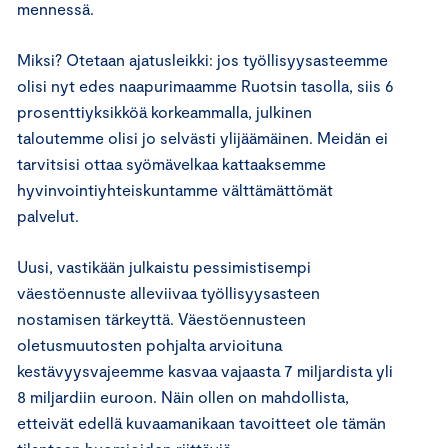
mennessä.
Miksi? Otetaan ajatusleikki: jos työllisyysasteemme
olisi nyt edes naapurimaamme Ruotsin tasolla, siis 6
prosenttiyksikköä korkeammalla, julkinen
taloutemme olisi jo selvästi ylijäämäinen. Meidän ei
tarvitsisi ottaa syömävelkaa kattaaksemme
hyvinvointiyhteiskuntamme välttämättömät
palvelut.
Uusi, vastikään julkaistu pessimistisempi
väestöennuste alleviivaa työllisyysasteen
nostamisen tärkeyttä. Väestöennusteen
oletusmuutosten pohjalta arvioituna
kestävyysvajeemme kasvaa vajaasta 7 miljardista yli
8 miljardiin euroon. Näin ollen on mahdollista,
etteivät edellä kuvaamanikaan tavoitteet ole tämän