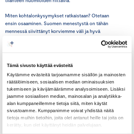
tilanteen huomioiden riittäviä.
Miten kohtalonkysymykset ratkaistaan? Otetaan
ensin osaaminen. Suomen menestystä on tähän
mennessä siivittänyt korviemme väli ja hyvä
maineemme osaamisen kärkimaana. Osaaminen on
yhä ja tulevaisuudessakin ainoa pysyvä
kilpailuetumme. Valitettavasti osaamisen
rapautuminen on jo näkyvissä: esimerkiksi Pisa-
Tämä sivusto käyttää evästeitä
tuloksissa trendimme osoittaa alaspäin.
Käytämme evästeitä tarjoamamme sisällön ja mainosten
räätälöimiseen, sosiaalisen median ominaisuuksien
Toimeen on tartuttava kaikilla kouluasteilla: tarjotaan
tukemiseen ja kävijämäärämme analysoimiseen. Lisäksi
tarpeeksi haastetta ja resursseja, ja otetaan ajoissa
jaamme sosiaalisen median, mainosalan ja analytiikka-
koppi niistä, jotka eivät pysy mukana. Keskitytään
alan kumppaneillemme tietoja siitä, miten käytät
siihen, että jokainen osaa perustaidot ja
sivustoamme. Kumppanimme voivat yhdistää näitä
varmistetaan, ettei kukaan pääse solahtamaan
tietoja muihin tietoihin, joita olet antanut heille tai joita on
peruskoulun läpi oppimatta esimerkiksi lukemaan.
kerätty, kun olet käyttänyt heidän palvelujaan.
Otetaan käyttöön palkkaporrastus