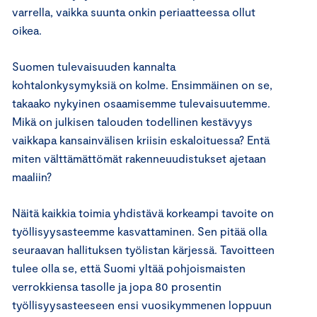
varrella, vaikka suunta onkin periaatteessa ollut
oikea.
Suomen tulevaisuuden kannalta
kohtalonkysymyksiä on kolme. Ensimmäinen on se,
takaako nykyinen osaamisemme tulevaisuutemme.
Mikä on julkisen talouden todellinen kestävyys
vaikkapa kansainvälisen kriisin eskaloituessa? Entä
miten välttämättömät rakenneuudistukset ajetaan
maaliin?
Näitä kaikkia toimia yhdistävä korkeampi tavoite on
työllisyysasteemme kasvattaminen. Sen pitää olla
seuraavan hallituksen työlistan kärjessä. Tavoitteen
tulee olla se, että Suomi yltää pohjoismaisten
verrokkiensa tasolle ja jopa 80 prosentin
työllisyysasteeseen ensi vuosikymmenen loppuun