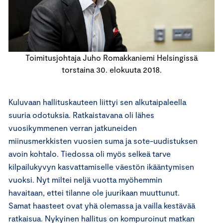
Toimitusjohtaja Juho Romakkaniemi Helsingissä
torstaina 30. elokuuta 2018.
Kuluvaan hallituskauteen liittyi sen alkutaipaleella
suuria odotuksia. Ratkaistavana oli lähes
vuosikymmenen verran jatkuneiden
miinusmerkkisten vuosien suma ja sote-uudistuksen
avoin kohtalo. Tiedossa oli myös selkeä tarve
kilpailukyvyn kasvattamiselle väestön ikääntymisen
vuoksi. Nyt miltei neljä vuotta myöhemmin
havaitaan, ettei tilanne ole juurikaan muuttunut.
Samat haasteet ovat yhä olemassa ja vailla kestävää
ratkaisua. Nykyinen hallitus on kompuroinut matkan