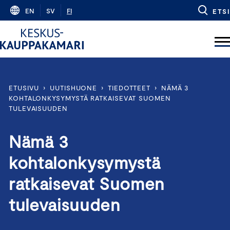
Skip
EN
SV
FI
ETSI
to
content
ETUSIVU
›
UUTISHUONE
›
TIEDOTTEET
›
NÄMÄ 3
KOHTALONKYSYMYSTÄ RATKAISEVAT SUOMEN
TULEVAISUUDEN
Nämä 3
kohtalonkysymystä
ratkaisevat Suomen
tulevaisuuden