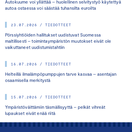
Autokuume voi yllättää – huolellinen selvitystyö käytettyä
autoa ostaessa voi säästää tuhansilta euroilta
23.07.2026 / TIEDOTTEET
Pörssiyhtiöiden hallitukset uudistuvat Suomessa
maltillisesti – toimintaympäristön muutokset eivät ole
vaikuttaneet uudistumistahtiin
16.07.2026 / TIEDOTTEET
Helteillä ilmalämpöpumppujen tarve kasvaa – asentajan
osaamisella merkitystä
15.07.2026 / TIEDOTTEET
Ympäristöväittämiin täsmällisyyttä – pelkät vihreät
lupaukset eivät enää riitä