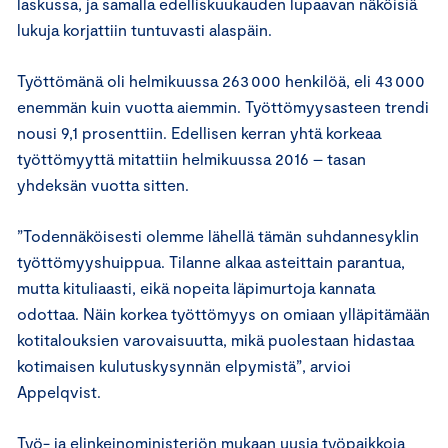
laskussa, ja samalla edelliskuukauden lupaavan näköisiä
lukuja korjattiin tuntuvasti alaspäin.
Työttömänä oli helmikuussa 263 000 henkilöä, eli 43 000
enemmän kuin vuotta aiemmin. Työttömyysasteen trendi
nousi 9,1 prosenttiin. Edellisen kerran yhtä korkeaa
työttömyyttä mitattiin helmikuussa 2016 – tasan
yhdeksän vuotta sitten.
”Todennäköisesti olemme lähellä tämän suhdannesyklin
työttömyyshuippua. Tilanne alkaa asteittain parantua,
mutta kituliaasti, eikä nopeita läpimurtoja kannata
odottaa. Näin korkea työttömyys on omiaan ylläpitämään
kotitalouksien varovaisuutta, mikä puolestaan hidastaa
kotimaisen kulutuskysynnän elpymistä”, arvioi
Appelqvist.
Työ- ja elinkeinoministeriön mukaan uusia työpaikkoja