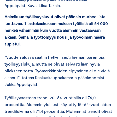
Appelqvist. Kuva: Liisa Takala.
Helmikuun työllisyysluvut olivat pääosin murheellista
luettavaa. Tilastokeskuksen mukaan työllisiä oli 64 000
henkeä vähemmän kuin vuotta aiemmin vastaavaan
aikaan. Samalla työttömyys nousi ja työvoiman määrä
supistui.
”Vuoden alussa saatiin hetkellisesti hieman parempia
työllisyyslukuja, mutta ne olivat selvästi liian hyviä
ollakseen totta. Työmarkkinoiden elpyminen ei ole vielä
alkanut”, toteaa Keskuskauppakamarin pääekonomisti
Jukka Appelqvist.
Työllisyysasteen trendi 20–64-vuotiailla oli 76,0
prosenttia. Aiemmin yleisesti käytetty 15–64-vuotiaiden
trendilukema oli 71,4 prosenttia. Molemmat trendit olivat