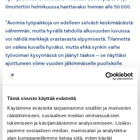
ilmoitettiin helmikuussa haettavaksi hieman alle 50 000.
”Avoimia työpaikkoja on edelleen selvästi keskimääräistä
vähemmän, mutta hyvällä tahdolla alkuvuoden luvuissa
voi nähdä merkkejä orastavasta elpymisestä. Tilannetta
on vaikea kuvailla hyväksi, mutta ehkä synkin vaihe
työvoiman kysynnässä on jäänyt taakse – se näyttäisi
ajoittuneen viime vuoden jälkimmäiselle puoliskolle.
Vielä ei kannata menettää toivoa”, sanoo Appelqvist.
Tämä sivusto käyttää evästeitä
Käytämme evästeitä tarjoamamme sisällön ja mainosten
räätälöimiseen, sosiaalisen median ominaisuuksien
tukemiseen ja kävijämäärämme analysoimiseen. Lisäksi
jaamme sosiaalisen median, mainosalan ja analytiikka-
alan kumppaneillemme tietoja siitä, miten käytät