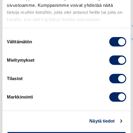
sivustoamme. Kumppanimme voivat yhdistää näitä
tietoja muihin tietoihin, joita olet antanut heille tai joita on
kerätty, kun olet käyttänyt heidän palvelujaan.
Suostumuksen
Välttämätön
valinta
Jukka Appelqvist
Mieltymykset
PÄÄEKONOMISTI
jukka.appelqvist@chamber.fi
Tilastot
+358 44 263 1051
Markkinointi
Näytä tiedot