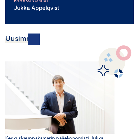
PÄÄEKONOMISTI
Jukka Appelqvist
Uusimmat
Keskuskauppakamarin pääekonomisti Jukka