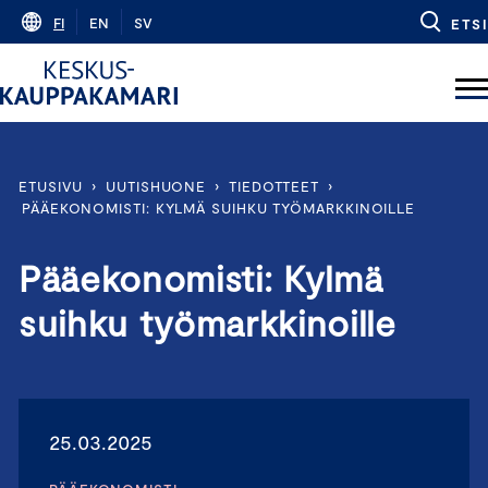
Skip
FI
EN
SV
ETSI
to
content
ETUSIVU
›
UUTISHUONE
›
TIEDOTTEET
›
PÄÄEKONOMISTI: KYLMÄ SUIHKU TYÖMARKKINOILLE
Pääekonomisti: Kylmä
suihku työmarkkinoille
25.03.2025