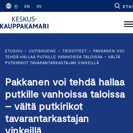
Skip
FI
EN
SV
ETSI
to
content
ETUSIVU
›
UUTISHUONE
›
TIEDOTTEET
›
PAKKANEN VOI
TEHDÄ HALLAA PUTKILLE VANHOISSA TALOISSA – VÄLTÄ
PUTKIRIKOT TAVARANTARKASTAJAN VINKEILLÄ
Pakkanen voi tehdä hallaa
putkille vanhoissa taloissa
– vältä putkirikot
tavarantarkastajan
vinkeillä