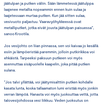
jäätulpan ja putken väliin. Sään lämmetessä jäätulppa
laajenee metallia nopeammin ennen kuin sulaa ja
laajetessaan murtaa putken. Kun jää sitten sulaa,
vesivuoto paljastuu. Vaaravyöhykkeessä ovat
metalliputket, jotka eivät jousta jäätulpan paisuessa”,
sanoo Krootila.
Jos vesijohto on liian pinnassa, sen voi kaivaa jo kesällä
esiin ja lämpöeristää paremmin, jolloin putkirikkoa voi
ehkäistä. Tarpeeksi paksuun putkeen voi myös
asennuttaa sisäpuolelle kaapelin, joka pitää putken
sulana.
”Jos talvi yllättää, voi jäätymisalttiin putken kohdalle
kasata lunta, koska tallaamaton lumi eristää myös jonkin
verran lämpöä. Hanasta voi myös juoksuttaa vettä, jotta
talovesijohdossa vesi liikkuu. Veden juoksutus on