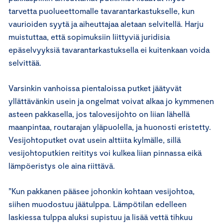
tarvetta puolueettomalle tavarantarkastukselle, kun
vaurioiden syytä ja aiheuttajaa aletaan selvitellä. Harju
muistuttaa, että sopimuksiin liittyviä juridisia
epäselvyyksiä tavarantarkastuksella ei kuitenkaan voida
selvittää.
Varsinkin vanhoissa pientaloissa putket jäätyvät
yllättävänkin usein ja ongelmat voivat alkaa jo kymmenen
asteen pakkasella, jos talovesijohto on liian lähellä
maanpintaa, routarajan yläpuolella, ja huonosti eristetty.
Vesijohtoputket ovat usein alttiita kylmälle, sillä
vesijohtoputkien reititys voi kulkea liian pinnassa eikä
lämpöeristys ole aina riittävä.
”Kun pakkanen pääsee johonkin kohtaan vesijohtoa,
siihen muodostuu jäätulppa. Lämpötilan edelleen
laskiessa tulppa aluksi supistuu ja lisää vettä tihkuu