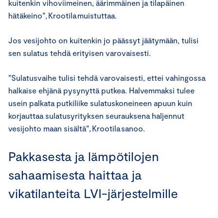
kuitenkin vihoviimeinen, äärimmäinen ja tilapäinen
hätäkeino”, Krootila muistuttaa.
Jos vesijohto on kuitenkin jo päässyt jäätymään, tulisi
sen sulatus tehdä erityisen varovaisesti.
”Sulatusvaihe tulisi tehdä varovaisesti, ettei vahingossa
halkaise ehjänä pysynyttä putkea. Halvemmaksi tulee
usein palkata putkiliike sulatuskoneineen apuun kuin
korjauttaa sulatusyrityksen seurauksena haljennut
vesijohto maan sisältä”, Krootila sanoo.
Pakkasesta ja lämpötilojen
sahaamisesta haittaa ja
vikatilanteita LVI-järjestelmille