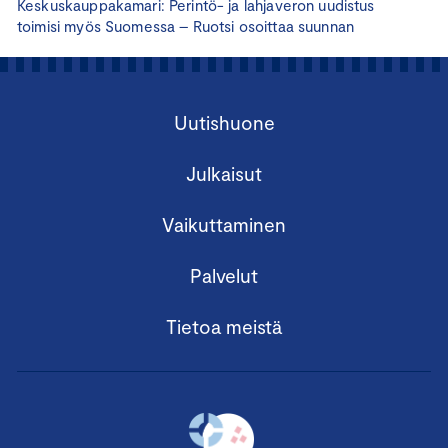
Keskuskauppakamari: Perintö- ja lahjaveron uudistus
toimisi myös Suomessa – Ruotsi osoittaa suunnan
Uutishuone
Julkaisut
Vaikuttaminen
Palvelut
Tietoa meistä