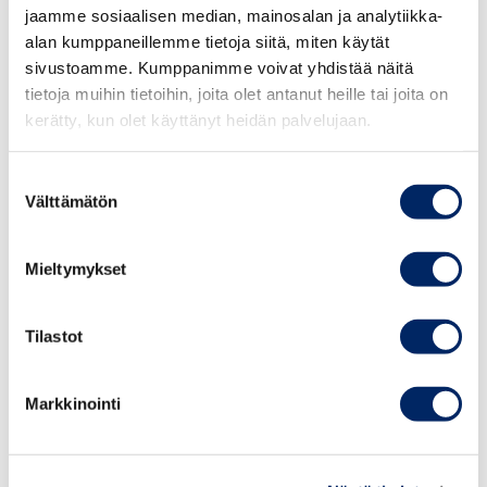
jaamme sosiaalisen median, mainosalan ja analytiikka-
tai puuttuva eristys, väärin säädetty tai säätämätön
alan kumppaneillemme tietoja siitä, miten käytät
lämmitysjärjestelmä tai väärin mitoitettu
sivustoamme. Kumppanimme voivat yhdistää näitä
lämpöpumppulaitteisto tai lämpökaivo”, Harju sanoo.
tietoja muihin tietoihin, joita olet antanut heille tai joita on
kerätty, kun olet käyttänyt heidän palvelujaan.
Suostumuksen
Sopivan tavarantarkastajan löydät
Välttämätön
valinta
asiantuntijahausta
.
Mieltymykset
HTT-tavarantarkastajat ovat puolueettomia ja
ammattitaitoisia asiantuntijoita, jotka
suorittavat palveluiden ja tavaroiden teknisiä
Tilastot
tarkastuksia eri asiantuntemusalueilla. HTT-
tarkastuksia teetetään esimerkiksi kun tarvitaan
Markkinointi
puolueetonta arviota siitä, onko auton maalaus
asianmukainen, onko kylpyhuoneen
vesieristykset tehty normien mukaisesti tai