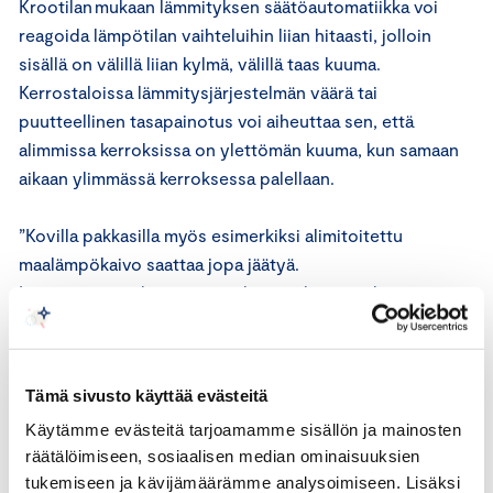
Krootilan mukaan lämmityksen säätöautomatiikka voi
reagoida lämpötilan vaihteluihin liian hitaasti, jolloin
sisällä on välillä liian kylmä, välillä taas kuuma.
Kerrostaloissa lämmitysjärjestelmän väärä tai
puutteellinen tasapainotus voi aiheuttaa sen, että
alimmissa kerroksissa on ylettömän kuuma, kun samaan
aikaan ylimmässä kerroksessa palellaan.
”Kovilla pakkasilla myös esimerkiksi alimitoitettu
maalämpökaivo saattaa jopa jäätyä.
Lämpöpumppulaitteistoissakin voi ilmetä virheitä, jos ne
on virheellisesti käyttöönotettu ja
säädetty”, Krootila kertoo.
Tämä sivusto käyttää evästeitä
“Tavarantarkastuksella voi kaikissa mainituissa
Käytämme evästeitä tarjoamamme sisällön ja mainosten
vikatilanteissa selvittää, onko rakenteissa tai
räätälöimiseen, sosiaalisen median ominaisuuksien
laitteistoissa jokin virheellinen tai puuttuva työsuoritus.
tukemiseen ja kävijämäärämme analysoimiseen. Lisäksi
Se voi olla esimerkiksi väärä talojohdon asennussyvyys