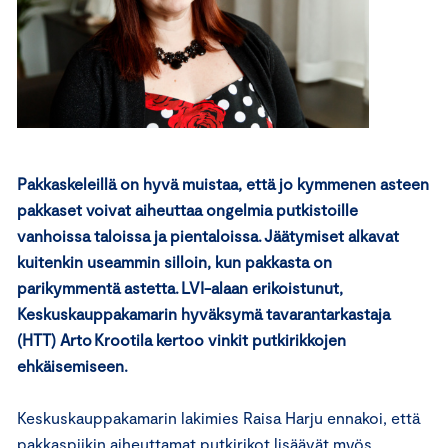
Pakkaskeleillä on hyvä muistaa, että jo kymmenen asteen
pakkaset voivat aiheuttaa ongelmia putkistoille
vanhoissa taloissa ja pientaloissa. Jäätymiset alkavat
kuitenkin useammin silloin, kun pakkasta on
parikymmentä astetta. LVI-alaan erikoistunut,
Keskuskauppakamarin hyväksymä tavarantarkastaja
(HTT) Arto Krootila kertoo vinkit putkirikkojen
ehkäisemiseen.
Keskuskauppakamarin lakimies Raisa Harju ennakoi, että
pakkaspiikin aiheuttamat putkirikot lisäävät myös