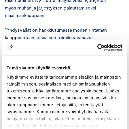
rakentaminen. Nyt tuota imagoa voisi hyödyntää
myös rauhan ja järjestyksen palauttamiseksi
maailmankauppaan.
”Yhdysvallat on hankkiutumassa monen rintaman
kauppasotaan, jossa sen toimiin vastaavat
yhtäaikaisesti esimerkiksi Kiina, Euroopan unioni,
Kanada, Meksiko ja Intia”, summaa Romakkaniemi.
”Yhdysvallat on maailman suurimpana taloutena ja
Tämä sivusto käyttää evästeitä
jättimäisenä sisämarkkinana normaalisti melko
Käytämme evästeitä tarjoamamme sisällön ja mainosten
immuuni yksittäisille kauppatoimille. Presidentti
räätälöimiseen, sosiaalisen median ominaisuuksien
Trumpin toimet ovat kuitenkin provosoineet
tukemiseen ja kävijämäärämme analysoimiseen. Lisäksi
yhtäaikaisen taloudellisen vastaiskun sitä kohtaan
jaamme sosiaalisen median, mainosalan ja analytiikka-
maailman muilta johtavilta talouksilta. Niinistön olisi
alan kumppaneillemme tietoja siitä, miten käytät
sivustoamme. Kumppanimme voivat yhdistää näitä
hyvä varoittaa, että eri maiden toimien
tietoja muihin tietoihin, joita olet antanut heille tai joita on
yhteisvaikutukset voivat olla erittäinkin tuntuvat
kerätty, kun olet käyttänyt heidän palvelujaan.
Yhdysvaltain talouden eri sektoreille”,