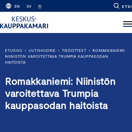
Skip
EN
SV
FI
ETSI
to
content
ETUSIVU
›
UUTISHUONE
›
TIEDOTTEET
›
ROMAKKANIEMI:
NIINISTÖN VAROITETTAVA TRUMPIA KAUPPASODAN
HAITOISTA
Romakkaniemi: Niinistön
varoitettava Trumpia
kauppasodan haitoista