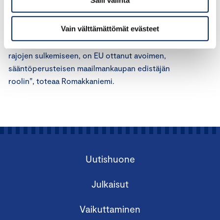
ratkaisemiselle neuvotteluteitse on pidetty koko
ajan avoinna”, Romakkaniemi arvioi.
Vain välttämättömät evästeet
”Samalla kun USA on käpertynyt protektionismiin ja
rajojen sulkemiseen, on EU ottanut avoimen,
sääntöperusteisen maailmankaupan edistäjän
roolin”, toteaa Romakkaniemi.
Uutishuone
Julkaisut
Vaikuttaminen