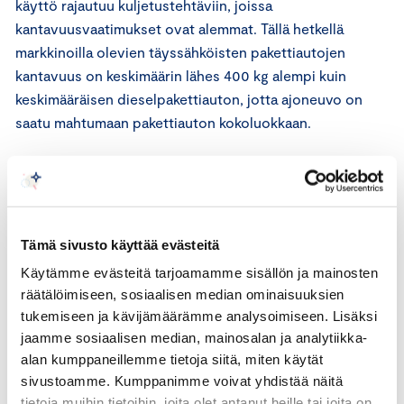
käyttö rajautuu kuljetustehtäviin, joissa
kantavuusvaatimukset ovat alemmat. Tällä hetkellä
markkinoilla olevien täyssähköisten pakettiautojen
kantavuus on keskimäärin lähes 400 kg alempi kuin
keskimääräisen diesel­pakettiauton, jotta ajoneuvo on
saatu mahtumaan pakettiauton kokoluokkaan.
Kevyet alle 4,25 tonnin jakelukuorma-autot rakennetaan
lähes poikkeuksetta pakettiauton alustalle. Autokannassa
oli huhtikuussa 2024 yhteensä 75 sähkökuorma-autoa,
joista vain kuusi on kevyitä 3,5–4,25 tonnin kokoluokan
Tämä sivusto käyttää evästeitä
jakelukuorma-autoja. Pakettiautojen raskaimmassa 3,0–
Käytämme evästeitä tarjoamamme sisällön ja mainosten
3,5 tonnin kokoluokassa on noin yhteensä 2 300
räätälöimiseen, sosiaalisen median ominaisuuksien
sähköpakettiautoa. Suuri osa näistä autoista olisi
tukemiseen ja kävijämäärämme analysoimiseen. Lisäksi
rakennettavissa kantavuudeltaan suuremmaksi
jaamme sosiaalisen median, mainosalan ja analytiikka-
jakelukuorma-autoksi, jonka kokonaismassa olisi alle 4,25
alan kumppaneillemme tietoja siitä, miten käytät
tonnia. Kaasukäyttöisiä kuorma-autoja on alle 3,5–4,25
sivustoamme. Kumppanimme voivat yhdistää näitä
tonnin kokoluokassa liikennekäytössä 75.
tietoja muihin tietoihin, joita olet antanut heille tai joita on