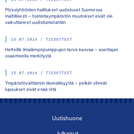
Pörssiyhtiöiden hallitukset uudistuvat Suomessa
maltillisesti – toimintaympäristön muutokset eivät ole
vaikuttaneet uudistumistahtiin
16.07.2026 / TIEDOTTEET
Helteillä ilmalämpöpumppujen tarve kasvaa – asentajan
osaamisella merkitystä
15.07.2026 / TIEDOTTEET
Ympäristöväittämiin täsmällisyyttä – pelkät vihreät
lupaukset eivät enää riitä
Uutishuone
Julkaisut