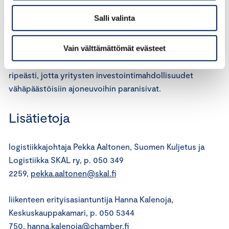
poikkeuksen käyttöönotto olisi valtion talouden kannalta
Salli valinta
kustannusneutraali kevyiden hyötyajoneuvojen
käyttövoimamurrosta ja päästövähennyksiä edistävä
toimenpide. Puhtaan siirtymän edistämiseksi kaikki
Vain välttämättömät evästeet
kustannustehokkaat toimet on tarpeen ottaa käyttöön
ripeästi, jotta yritysten investointimahdollisuudet
vähäpäästöisiin ajoneuvoihin paranisivat.
Lisätietoja
logistiikkajohtaja Pekka Aaltonen, Suomen Kuljetus ja
Logistiikka SKAL ry, p. 050 349
2259,
pekka.aaltonen@skal.fi
liikenteen erityisasiantuntija Hanna Kalenoja,
Keskuskauppakamari, p. 050 5344
750,
hanna.kalenoja@chamber.fi