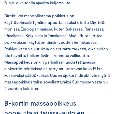
B-ajo-oikeudella ajavilta kuljettajilta.
Direktiivin mahdollistama poikkeus on
käyttövoimasiirtymän nopeuttamiseksi otettu käyttöön
monissa Euroopan maissa, kuten Saksassa, Ranskassa,
Itävallassa, Belgiassa ja Tanskassa. Myös Ruotsi ottaa
poikkeuksen käyttöön tämän vuoden heinäkuussa.
Poikkeuksen vaikutuksia on seurattu tarkasti, eikä niiden
ole havaittu heikentävän liikenneturvallisuutta.
Massapoikkeus onkin parhaillaan uudistettavassa
ajokorttidirektiivissä esitetty muutettavan koko EU:ta
koskevaksi säädökseksi. Uuden ajokorttidirektiivin myötä
massapoikkeus tulisi sovellettavaksi Suomessa vasta 3–
4 vuoden kuluttua.
B-kortin massapoikkeus
nopeuttaisi tavara-autojen