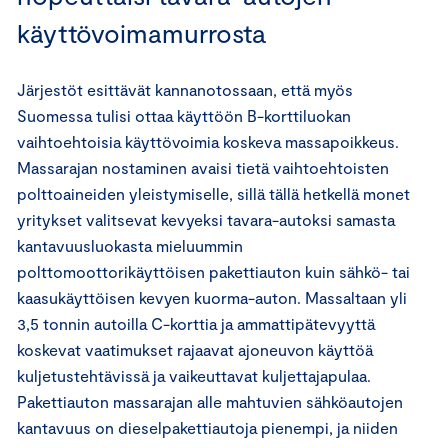
käyttövoimamurrosta
Järjestöt esittävät kannanotossaan, että myös
Suomessa tulisi ottaa käyttöön B-korttiluokan
vaihtoehtoisia käyttövoimia koskeva massapoikkeus.
Massarajan nostaminen avaisi tietä vaihtoehtoisten
polttoaineiden yleistymiselle, sillä tällä hetkellä monet
yritykset valitsevat kevyeksi tavara-autoksi samasta
kantavuusluokasta mieluummin
polttomoottorikäyttöisen pakettiauton kuin sähkö- tai
kaasukäyttöisen kevyen kuorma-auton. Massaltaan yli
3,5 tonnin autoilla C-korttia ja ammattipätevyyttä
koskevat vaatimukset rajaavat ajoneuvon käyttöä
kuljetustehtävissä ja vaikeuttavat kuljettajapulaa.
Pakettiauton massarajan alle mahtuvien sähköautojen
kantavuus on dieselpakettiautoja pienempi, ja niiden