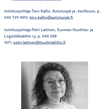
toimitusjohtaja Tero Kallio, Autotuojat ja -teollisuus, p.
040 729 4513,
tero.kallio@autotuojat.fi
toimitusjohtaja Petri Laitinen, Suomen Huolinta- ja
Logistiikkaliitto ry, p. 040 588
1071,
petri.laitinen@huolintaliitto.fi