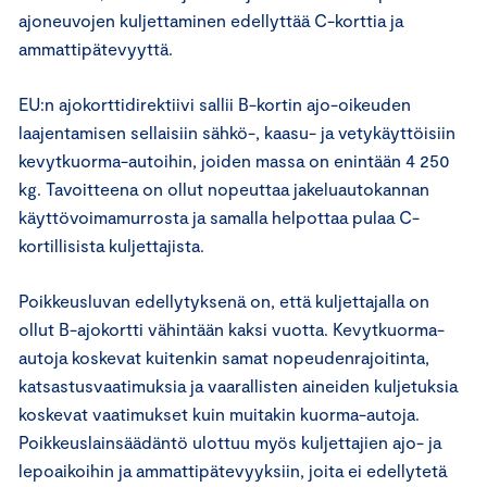
ajoneuvojen kuljettaminen edellyttää C-korttia ja
ammattipätevyyttä.
EU:n ajokorttidirektiivi sallii B-kortin ajo-oikeuden
laajentamisen sellaisiin sähkö-, kaasu- ja vetykäyttöisiin
kevytkuorma-autoihin, joiden massa on enintään 4 250
kg. Tavoitteena on ollut nopeuttaa jakeluautokannan
käyttövoimamurrosta ja samalla helpottaa pulaa C-
kortillisista kuljettajista.
Poikkeusluvan edellytyksenä on, että kuljettajalla on
ollut B-ajokortti vähintään kaksi vuotta. Kevytkuorma-
autoja koskevat kuitenkin samat nopeudenrajoitinta,
katsastusvaatimuksia ja vaarallisten aineiden kuljetuksia
koskevat vaatimukset kuin muitakin kuorma-autoja.
Poikkeuslainsäädäntö ulottuu myös kuljettajien ajo- ja
lepoaikoihin ja ammattipätevyyksiin, joita ei edellytetä