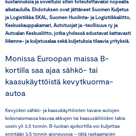
kustannuksia ja soveltuisi siten toteutettavaksi nopealla
aikataululla. Ehdotuksen ovat jättäneet Suomen Kuljetus
ja Logistiikka SKAL, Suomen Huolinta- ja Logistiikkaliitto,
Keskuskauppakamari, Autotuojat ja -teollisuus ry ja
Autoalan Keskusliitto, jotka yhdessä edustavat kattavasti
liikenne- ja kuljetusalaa sekä kuljetuksia tilaavia yrityksiä.
Monissa Euroopan maissa B-
kortilla saa ajaa sähkö- tai
kaasukäyttöistä kevytkuorma-
autoa
Kevyiden sähkö- ja kaasukäyttöisten tavara-autojen
kokonaismassa kasvaa akkujen tai kaasusäiliöiden takia
usein yli 3,5 tonnin. B-luokan ajokortilla voi kuljettaa
enintään 3,5 tonnin ajoneuvoja – tätä raskaampien