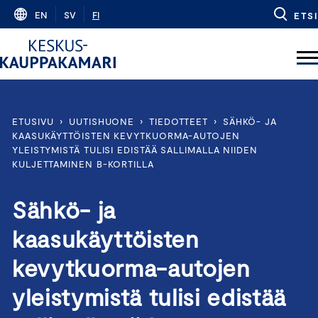
Skip
EN
SV
FI
ETSI
to
content
ETUSIVU
›
UUTISHUONE
›
TIEDOTTEET
›
SÄHKÖ- JA
KAASUKÄYTTÖISTEN KEVYTKUORMA-AUTOJEN
YLEISTYMISTÄ TULISI EDISTÄÄ SALLIMALLA NIIDEN
KULJETTAMINEN B-KORTILLA
Sähkö- ja
kaasukäyttöisten
kevytkuorma-autojen
yleistymistä tulisi edistää