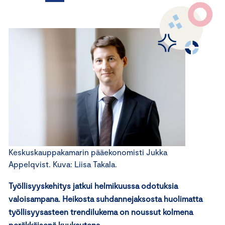
Keskuskauppakamarin pääekonomisti Jukka
Appelqvist. Kuva: Liisa Takala.
Työllisyyskehitys jatkui helmikuussa odotuksia
valoisampana. Heikosta suhdannejaksosta huolimatta
työllisyysasteen trendilukema on noussut kolmena
peräkkäisenä kuukautena.