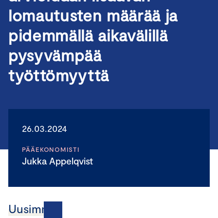
lomautusten määrää ja
pidemmällä aikavälillä
pysyvämpää
työttömyyttä
26.03.2024
PÄÄEKONOMISTI
Jukka Appelqvist
Uusimmat