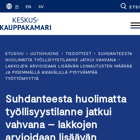
Skip
FI
EN
SV
ETSI
to
content
ETUSIVU
›
UUTISHUONE
›
TIEDOTTEET
›
SUHDANTEESTA
HUOLIMATTA TYÖLLISYYSTILANNE JATKUI VAHVANA –
LAKKOJEN ARVIOIDAAN LISÄÄVÄN LOMAUTUSTEN MÄÄRÄÄ
JA PIDEMMÄLLÄ AIKAVÄLILLÄ PYSYVÄMPÄÄ
TYÖTTÖMYYTTÄ
Suhdanteesta huolimatta
työllisyystilanne jatkui
vahvana – lakkojen
arvioidaan lisäävän