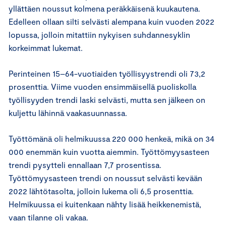
yllättäen noussut kolmena peräkkäisenä kuukautena.
Edelleen ollaan silti selvästi alempana kuin vuoden 2022
lopussa, jolloin mitattiin nykyisen suhdannesyklin
korkeimmat lukemat.
Perinteinen 15–64-vuotiaiden työllisyystrendi oli 73,2
prosenttia. Viime vuoden ensimmäisellä puoliskolla
työllisyyden trendi laski selvästi, mutta sen jälkeen on
kuljettu lähinnä vaakasuunnassa.
Työttömänä oli helmikuussa 220 000 henkeä, mikä on 34
000 enemmän kuin vuotta aiemmin. Työttömyysasteen
trendi pysytteli ennallaan 7,7 prosentissa.
Työttömyysasteen trendi on noussut selvästi kevään
2022 lähtötasolta, jolloin lukema oli 6,5 prosenttia.
Helmikuussa ei kuitenkaan nähty lisää heikkenemistä,
vaan tilanne oli vakaa.