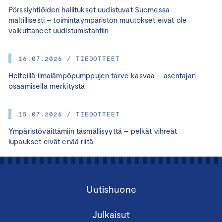
Pörssiyhtiöiden hallitukset uudistuvat Suomessa
maltillisesti – toimintaympäristön muutokset eivät ole
vaikuttaneet uudistumistahtiin
16.07.2026 / TIEDOTTEET
Helteillä ilmalämpöpumppujen tarve kasvaa – asentajan
osaamisella merkitystä
15.07.2026 / TIEDOTTEET
Ympäristöväittämiin täsmällisyyttä – pelkät vihreät
lupaukset eivät enää riitä
Uutishuone
Julkaisut