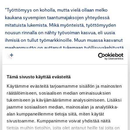
”Työttömyys on koholla, mutta vielä ollaan melko
kaukana syvempien taantumajaksojen yhteydessä
mitatuista lukemista. Mikä myönteistä, työttömyyden
nousun rinnalla on nähty työvoiman kasvua, eli uusia
ihmisiä on tullut työmarkkinoille. Muun muassa kasvanut
maahanmuutto on auttanut tukemaan työllisyyskehitystä
vaikeuksista huolimatta”, sanoo Appelqvist.
Uusia työpaikkoja ilmoitettiin TE-toimistoihin
Tämä sivusto käyttää evästeitä
helmikuussa 66 700 kappaletta. Lukema on 25 200
matalampi kuin vuotta aiemmin.
Käytämme evästeitä tarjoamamme sisällön ja mainosten
räätälöimiseen, sosiaalisen median ominaisuuksien
Kokoaikaisesti lomautettuja oli työ- ja
tukemiseen ja kävijämäärämme analysoimiseen. Lisäksi
jaamme sosiaalisen median, mainosalan ja analytiikka-
elinkeinoministeriön mukaan helmikuussa 35 300.
alan kumppaneillemme tietoja siitä, miten käytät
Lomautukset nousivat edellisestä vuodesta 11 000:lla,
sivustoamme. Kumppanimme voivat yhdistää näitä
mutta pysyivät ennallaan suhteessa tammikuuhun.
tietoja muihin tietoihin, joita olet antanut heille tai joita on