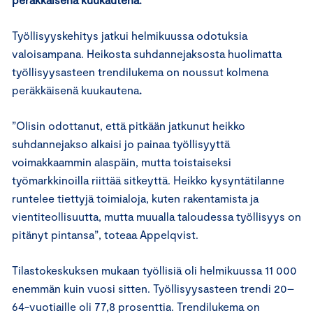
Työllisyyskehitys jatkui helmikuussa odotuksia
valoisampana. Heikosta suhdannejaksosta huolimatta
työllisyysasteen trendilukema on noussut kolmena
peräkkäisenä kuukautena
.
”Olisin odottanut, että pitkään jatkunut heikko
suhdannejakso alkaisi jo painaa työllisyyttä
voimakkaammin alaspäin, mutta toistaiseksi
työmarkkinoilla riittää sitkeyttä. Heikko kysyntätilanne
runtelee tiettyjä toimialoja, kuten rakentamista ja
vientiteollisuutta, mutta muualla taloudessa työllisyys on
pitänyt pintansa”, toteaa Appelqvist.
Tilastokeskuksen mukaan työllisiä oli helmikuussa 11 000
enemmän kuin vuosi sitten. Työllisyysasteen trendi 20–
64-vuotiaille oli 77,8 prosenttia. Trendilukema on