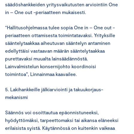
säädöshankkeiden yritysvaikutusten arviointiin One
in – One out -periaatteen mukaisesti.
“Hallitusohjelmassa tulee sopia One in – One out -
periaatteen ottamisesta toimintatavaksi. Yrityksille
sääntelytaakkaa aiheutuvan sääntelyn antaminen
edellyttäisi vastaavan määrän sääntelytaakkaa
purettavaksi muualta lainsäädännöstä.
Lainvalmistelun konsernijohto koordinoisi
toimintoa”, Linnainmaa kaavailee.
5. Lakihankkeille jälkiarviointi ja takuukorjaus­
mekanismi
Säännös voi osoittautua epäonnistuneeksi,
hyödyttömäksi, tarpeettomaksi tai aikansa eläneeksi
erilaisista syistä. Käytännössä on kuitenkin vaikeaa