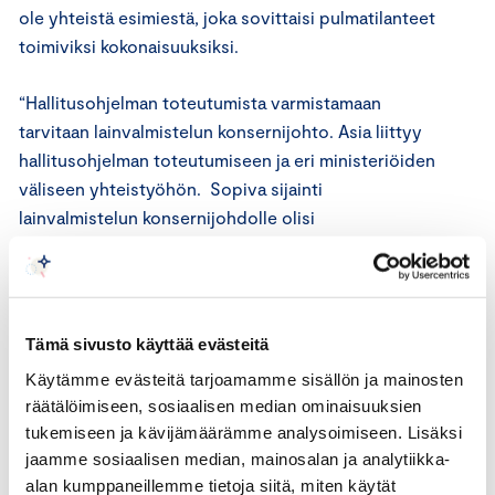
ole yhteistä esimiestä, joka sovittaisi pulmatilanteet
toimiviksi kokonaisuuksiksi.
“Hallitusohjelman toteutumista varmistamaan
tarvitaan lainvalmistelun konsernijohto. Asia liittyy
hallitusohjelman toteutumiseen ja eri ministeriöiden
väliseen yhteistyöhön. Sopiva sijainti
lainvalmistelun konsernijohdolle olisi
valtioneuvoston kanslia. Toiminto tulee resursoida
niin, että ongelmatilanteisiin ja yhteensovittamista
vaativiin hankkeisiin voidaan aidosti panostaa”,
Linnainmaa sanoo.
Tämä sivusto käyttää evästeitä
Käytämme evästeitä tarjoamamme sisällön ja mainosten
2. Lainvalmistelun resurssit kuntoon
räätälöimiseen, sosiaalisen median ominaisuuksien
tukemiseen ja kävijämäärämme analysoimiseen. Lisäksi
Pienessä maassa lainvalmistelun ongelmana lienee
jaamme sosiaalisen median, mainosalan ja analytiikka-
pysyvästikin resurssipula. Monissa hankkeissa
alan kumppaneillemme tietoja siitä, miten käytät