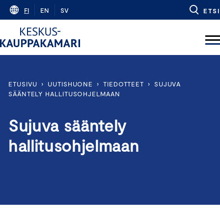
Skip
FI
EN
SV
ETSI
to
content
ETUSIVU
›
UUTISHUONE
›
TIEDOTTEET
›
SUJUVA
SÄÄNTELY HALLITUSOHJELMAAN
Sujuva sääntely
hallitusohjelmaan