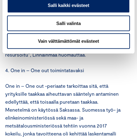
Salli kaikki evästeet
lainvalmistelua tekevissä ministeriöissä, jotta
lainsäätäjällä olisi käytössään oikea tieto
lakiesityksen vaikutuksista. Kysymys on
Salli valinta
demokratian toimivuudesta. On myös syytä
huomata, että lainsäädännön arviointineuvosto on
Vain välttämättömät evästeet
kansainvälisessä vertailussa erittäin kevyesti
resursoitu”, Linnainmaa huomauttaa.
4. One in – One out toimintatavaksi
One in – One out -periaate tarkoittaa sitä, että
yrityksille taakkaa aiheuttavan sääntelyn antaminen
edellyttää, että toisaalla puretaan taakkaa.
Menetelmä on käytössä Saksassa. Suomessa työ- ja
elinkeinoministeriössä sekä maa- ja
metsätalousministeriössä tehtiin vuonna 2017
kokeilu, jonka tavoitteena oli kehittää laskentamalli