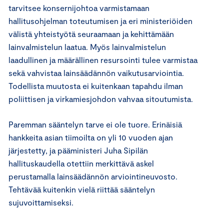
tarvitsee konsernijohtoa varmistamaan
hallitusohjelman toteutumisen ja eri ministeriöiden
välistä yhteistyötä seuraamaan ja kehittämään
lainvalmistelun laatua. Myös lainvalmistelun
laadullinen ja määrällinen resursointi tulee varmistaa
sekä vahvistaa lainsäädännön vaikutusarviointia.
Todellista muutosta ei kuitenkaan tapahdu ilman
poliittisen ja virkamiesjohdon vahvaa sitoutumista.
Paremman sääntelyn tarve ei ole tuore. Erinäisiä
hankkeita asian tiimoilta on yli 10 vuoden ajan
järjestetty, ja pääministeri Juha Sipilän
hallituskaudella otettiin merkittävä askel
perustamalla lainsäädännön arviointineuvosto.
Tehtävää kuitenkin vielä riittää sääntelyn
sujuvoittamiseksi.