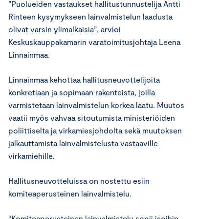
”Puolueiden vastaukset hallitustunnustelija Antti
Rinteen kysymykseen lainvalmistelun laadusta
olivat varsin ylimalkaisia”, arvioi
Keskuskauppakamarin varatoimitusjohtaja Leena
Linnainmaa.
Linnainmaa kehottaa hallitusneuvottelijoita
konkretiaan ja sopimaan rakenteista, joilla
varmistetaan lainvalmistelun korkea laatu. Muutos
vaatii myös vahvaa sitoutumista ministeriöiden
poliittiselta ja virkamiesjohdolta sekä muutoksen
jalkauttamista lainvalmistelusta vastaaville
virkamiehille.
Hallitusneuvotteluissa on nostettu esiin
komiteaperusteinen lainvalmistelu.
“Komiteaperusteinen lainvalmistelu sopii isoihin