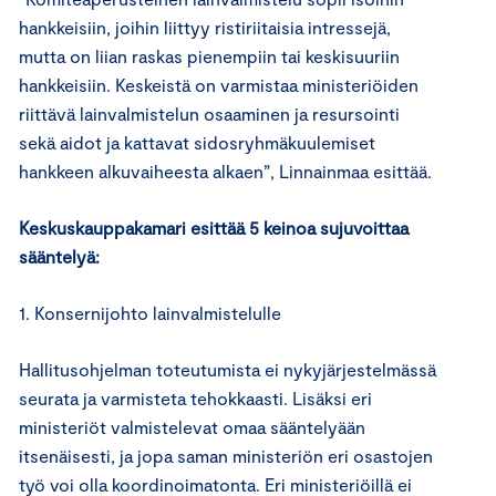
hankkeisiin, joihin liittyy ristiriitaisia intressejä,
mutta on liian raskas pienempiin tai keskisuuriin
hankkeisiin. Keskeistä on varmistaa ministeriöiden
riittävä lainvalmistelun osaaminen ja resursointi
sekä aidot ja kattavat sidosryhmäkuulemiset
hankkeen alkuvaiheesta alkaen”, Linnainmaa esittää.
Keskuskauppakamari esittää 5 keinoa sujuvoittaa
sääntelyä:
1. Konsernijohto lainvalmistelulle
Hallitusohjelman toteutumista ei nykyjärjestelmässä
seurata ja varmisteta tehokkaasti. Lisäksi eri
ministeriöt valmistelevat omaa sääntelyään
itsenäisesti, ja jopa saman ministeriön eri osastojen
työ voi olla koordinoimatonta. Eri ministeriöillä ei