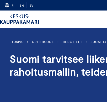
Skip
FI
EN
SV
to
content
ETUSIVU
›
UUTISHUONE
›
TIEDOTTEET
›
SUOMI TA
Suomi tarvitsee liik
rahoitusmallin, teide