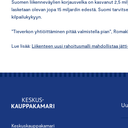
Suomen liikenneväylien korjausvelka on kasvanut 2,5 milj
lasketaan olevan jopa 15 miljardin edestä. Suomi tarvits
kilpailukykyyn.
”Tieverkon yhtiöittäminen pitää valmistella pian”, Roma
Lue lisää:
Liikenteen uusi rahoitusmalli mahdollistaa jätti
Uu
Keskuskauppakamari