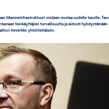
an liikenneinfrastruktuuri voidaan nostaa uudelle tasolle. Taso
ntamaan tienkäyttäjien turvallisuutta ja aidosti hyödyntämään
tion tieverkko yhtiöitettäisiin.