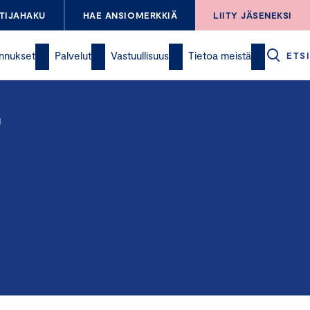
TIJAHAKU
HAE ANSIOMERKKIÄ
LIITY JÄSENEKSI
nnukset
Palvelut
Vastuullisuus
Tietoa meistä
ETSI
N