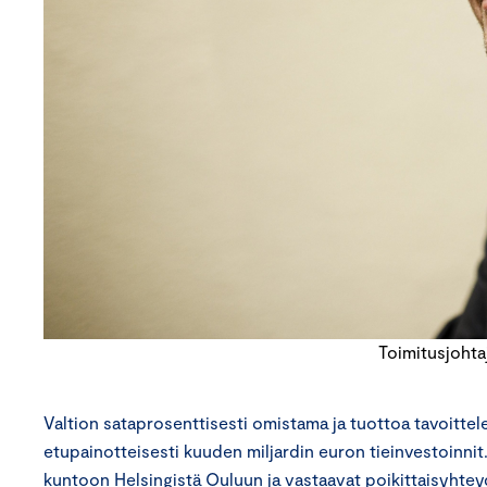
Toimitusjoht
Valtion sataprosenttisesti omistama ja tuottoa tavoitte
etupainotteisesti kuuden miljardin euron tieinvestoinnit. 
kuntoon Helsingistä Ouluun ja vastaavat poikittaisyhtey