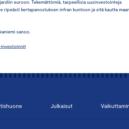
ardiin euroon. Tekemättömiä, tarpeellisia uusinvestointeja
ee ripeästi kertapanostuksen infran kuntoon ja sitä kautta maa
kkaniemi sanoo.
-investoinnit
tishuone
Julkaisut
Vaikuttami