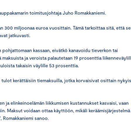
skauppakamarin toimitusjohtaja Juho Romakkaniemi.
 300 miljoonaa euroa vuosittain. Tämä tarkoittaa sitä, että s
avat jatkuvasti.
on pohjattomaan kassaan, eivätkö kanavoidu tieverkon tai
 maksuista ja veroista palautetaan 19 prosenttia liikenneväylill
uloista takaisin väylille 53 prosenttia.
lot kerättäisiin tiemaksuilla, jotka korvaisivat osittain nykyi
n ja elinkeinoelämän liikkumisen kustannukset kasvaisi, vaan
iin. Maksut voidaan ottaa käyttöön, mikäli keräämisjärjestelmä
n”, Romakkaniemi sanoo.