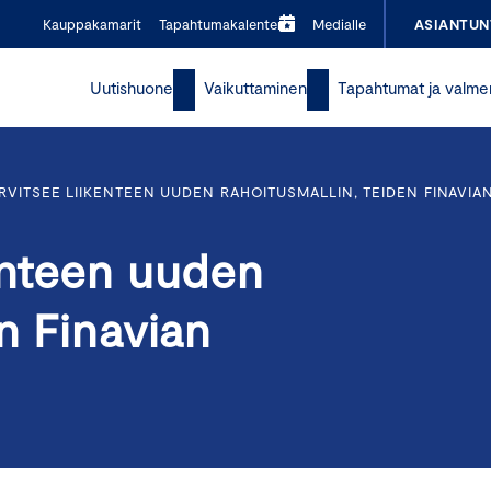
Kauppakamarit
Tapahtumakalenteri
Medialle
ASIANTUN
Uutishuone
Vaikuttaminen
Tapahtumat ja valme
RVITSEE LIIKENTEEN UUDEN RAHOITUSMALLIN, TEIDEN FINAVIA
enteen uuden
n Finavian