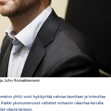
aja Juho Romakkaniemi
lematon yhtiö voisi hyödyntää vahvaa tasettaan ja toteuttaa
Kaikki yksinumeroiset valtatiet voitaisiin rakentaa kerralla
det idästä länteen.