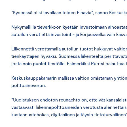
”Kyseessä olisi tavallaan teiden Finavia”, sanoo Kesku
Nykymallilla tieverkkoon kyetään investoimaan ainoastaan
autoilun verot että investointi- ja korjausvelka vain kasv
Liikennettä verottamalla autoilun tuotot hukkuvat valti
tienkäyttäjien hyväksi. Suomessa liikenteeltä perittävistä
josta noin puolet tiestölle. Esimerkiksi Ruotsi palauttaa t
Keskuskauppakamarin mallissa valtion omistaman yhtiön tu
polttoaineveron.
”Uudistuksen ehdoton reunaehto on, etteivät kansalaiste
vastaavasti liikennepolttoaineiden verotusta alennettais
kustannustehokas, digitaalinen ja täysin tietoturvalline