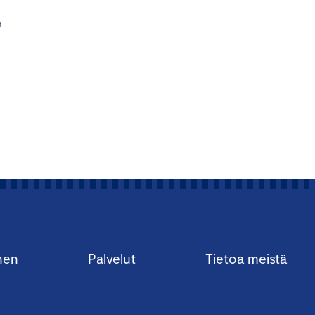
n
nen
Palvelut
Tietoa meistä