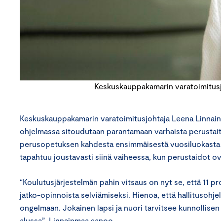
Keskuskauppakamarin varatoimitusjo
Keskuskauppakamarin varatoimitusjohtaja Leena Linnainma
ohjelmassa sitoudutaan parantamaan varhaista perustai
perusopetuksen kahdesta ensimmäisestä vuosiluokasta 
tapahtuu joustavasti siinä vaiheessa, kun perustaidot ova
“Koulutusjärjestelmän pahin vitsaus on nyt se, että 11 pro
jatko-opinnoista selviämiseksi. Hienoa, että hallitusohje
ongelmaan. Jokainen lapsi ja nuori tarvitsee kunnollisen l
alussa”, Linnainmaa sanoo.