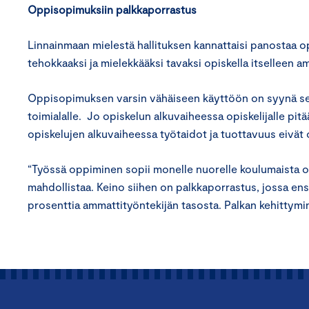
Oppisopimuksiin palkkaporrastus
Linnainmaan mielestä hallituksen kannattaisi panostaa
tehokkaaksi ja mielekkääksi tavaksi opiskella itselleen a
Oppisopimuksen varsin vähäiseen käyttöön on syynä se, et
toimialalle. Jo opiskelun alkuvaiheessa opiskelijalle p
opiskelujen alkuvaiheessa työtaidot ja tuottavuus eivät 
“Työssä oppiminen sopii monelle nuorelle koulumaista o
mahdollistaa. Keino siihen on palkkaporrastus, jossa en
prosenttia ammattityöntekijän tasosta. Palkan kehittymi