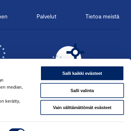
nen
Palvelut
Tietoa meistä
Salli kaikki evästeet
an
sen median,
Salli valinta
KSI ›
HAE ANSIOMERKKIÄ ›
on kerätty,
Vain välttämättömät evästeet