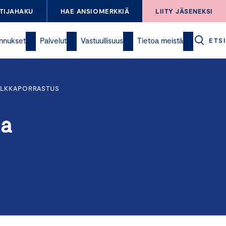
TIJAHAKU
HAE ANSIOMERKKIÄ
LIITY JÄSENEKSI
nnukset
Palvelut
Vastuullisuus
Tietoa meistä
ETSI
ALKKAPORRASTUS
ja