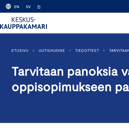
Skip
EN
SV
FI
to
content
ETUSIVU
›
UUTISHUONE
›
TIEDOTTEET
›
TARVITAA
Tarvitaan panoksia 
oppisopimukseen pa