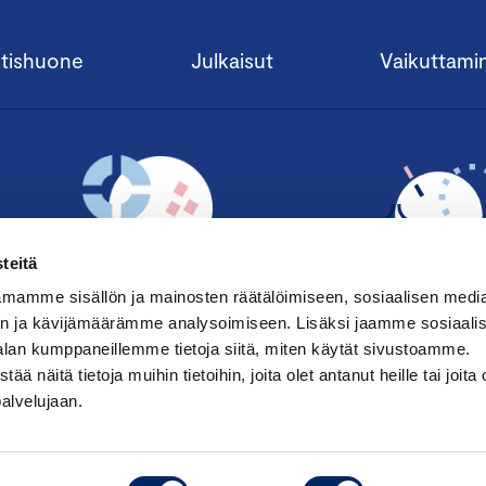
tishuone
Julkaisut
Vaikuttami
teitä
mamme sisällön ja mainosten räätälöimiseen, sosiaalisen medi
n ja kävijämäärämme analysoimiseen. Lisäksi jaamme sosiaali
alan kumppaneillemme tietoja siitä, miten käytät sivustoamme.
TILAA UUTISKIRJE ›
LIITY JÄSENE
näitä tietoja muihin tietoihin, joita olet antanut heille tai joita 
palvelujaan.