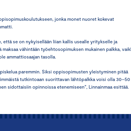
 oppisopimuskoulutukseen, jonka monet nuoret kokevat
mmatti.
tä se on nykyisellään liian kallis usealle yritykselle ja
itää maksaa vähintään työehtosopimuksen mukainen palkka, vaik
ole ammattiosaajan tasolla.
piskelua paremmin. Siksi oppisopimusten yleistyminen pitää
simmäistä tutkintoaan suorittavan lähtöpalkka voisi olla 30–50
nen sidottaisiin opinnoissa etenemiseen”, Linnainmaa esittää.