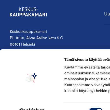
Uu
Keskuskauppakamari
PL 1000, Alvar Aallon katu 5 C
00101 Helsinki
09 4242 6200
Tämä sivusto käyttää eväs
keskuskauppakamari@chamber.fi
Käytämme evästeitä tarjoa
ominaisuuksien tukemisee
Seuraa meitä:
mainosalan ja analytiikka-
Kumppanimme voivat yhdistää 
kun olet käyttänyt heidän 
Suostumuksen