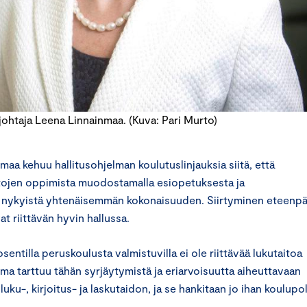
htaja Leena Linnainmaa. (Kuva: Pari Murto)
a kehuu hallitusohjelman koulutuslinjauksia siitä, että
tojen oppimista muodostamalla esiopetuksesta ja
nykyistä yhtenäisemmän kokonaisuuden. Siirtyminen eteenpä
t riittävän hyvin hallussa.
sentilla peruskoulusta valmistuvilla ei ole riittävää lukutaitoa
lma tarttuu tähän syrjäytymistä ja eriarvoisuutta aiheuttavaan
uku-, kirjoitus- ja laskutaidon, ja se hankitaan jo ihan koulupo