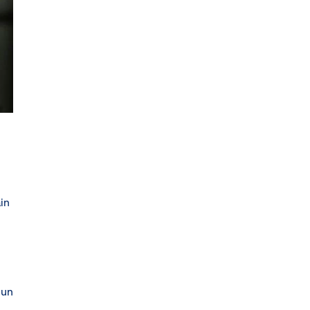
in
lun