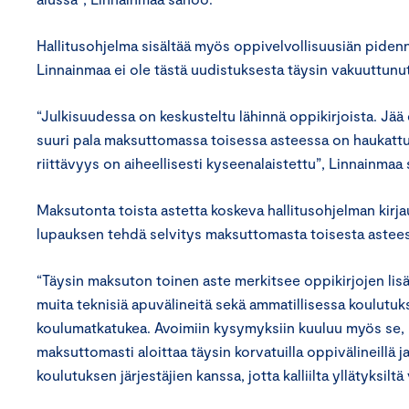
Hallitusohjelma sisältää myös oppivelvollisuusiän pide
Linnainmaa ei ole tästä uudistuksesta täysin vakuuttunut
“Julkisuudessa on keskusteltu lähinnä oppikirjoista. Jää 
suuri pala maksuttomassa toisessa asteessa on haukattu.
riittävyys on aiheellisesti kyseenalaistettu”, Linnainmaa
Maksutonta toista astetta koskeva hallitusohjelman kirj
lupauksen tehdä selvitys maksuttomasta toisesta astees
“Täysin maksuton toinen aste merkitsee oppikirjojen lisäk
muita teknisiä apuvälineitä sekä ammatillisessa koulutuk
koulumatkatukea. Avoimiin kysymyksiin kuuluu myös se, 
maksuttomasti aloittaa täysin korvatuilla oppivälineillä j
koulutuksen järjestäjien kanssa, jotta kalliilta yllätyksilt