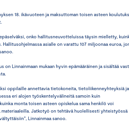
nnyksen 18. ikävuoteen ja maksuttoman toisen asteen koulutuk
.
epäselväksi, onko hallitusneuvotteluissa täysin mielletty, kuin
 Hallitusohjelmassa asialle on varattu 107 miljoonaa euroa, jo
 sanoo.
aus on Linnainmaan mukaan hyvin epämääräinen ja sisältää vas
ta.
si oppilaille annettavia tietokoneita, tietoliikenneyhteyksiä ja
sessa eri alojen työskentelyvälineitä samoin kuin
kuinka monta toisen asteen opiskelua sama henkilö voi
a materiaaleilla. Jatkotyö on tehtävä huolellisesti yhteistyössä
ä vältyttäisiin”, Linnainmaa sanoo.