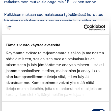
ratkaista monimutkaisia ongelmia.” Pulkkinen sanoo.
Pulkkisen mukaan suomalaisessa työelämässä korostuu
käytännön yhdenvertaisuus enemmän kuin näkyvät
kampanjat.
”Työntekijät odottavat ennen kaikkea reilua kohtelua,
Tämä sivusto käyttää evästeitä
tasapuolisia uramahdollisuuksia, puuttumista
epäasialliseen käytökseen sekä mahdollisuutta ympäri
Käytämme evästeitä tarjoamamme sisällön ja mainosten
räätälöimiseen, sosiaalisen median ominaisuuksien
vuoden olla oma itsensä työssä. Yrityksille taas kysymys
tukemiseen ja kävijämäärämme analysoimiseen. Lisäksi
on lopulta yksinkertainen: saammeko kaiken osaamisen
jaamme sosiaalisen median, mainosalan ja analytiikka-
käyttöön vai emme. Työpaikat, joissa erilaiset ihmiset
alan kumppaneillemme tietoja siitä, miten käytät
kokevat olevansa tervetulleita ja yhdenvertaisia,
sivustoamme. Kumppanimme voivat yhdistää näitä
pärjäävät paremmin kilpailussa osaajista, ja sitä kautta
tietoja muihin tietoihin, joita olet antanut heille tai joita on
myös kilpailussa kasvusta ja menestyksestä”, Pulkkinen
kerätty, kun olet käyttänyt heidän palvelujaan.
sanoo.
Suostumuksen