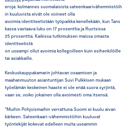
eroja: kolmannes suomalaisista sateenkaarivähemmistöih
in kuuluvista eivät ole voineet olla
avoimia identiteetistään työpaikka kenellekään, kun Tans
kassa vastaava luku on 17 prosenttia ja Ruotsissa
25 prosenttia. Kaikissa tutkimuksen maissa omasta
identiteetistä
on useampi ollut avoimia kollegoilleen kuin esihenkilöille
tai asiakkaille.
Keskuskauppakamarin johtavan osaamisen ja
maahanmuuton asiantuntijan Suvi Pulkkisen mukaan
työelämän keskeinen haaste ei ole enää suora syrjintä,
vaan se, voiko jokainen olla avoimesti oma itsensä.
”Muihin Pohjoismaihin verrattuna Suomi ei kuulu aivan
kärkeen. Sateenkaari-vähemmistöihin kuuluvat
työntekijät kokevat edelleen muita useammin