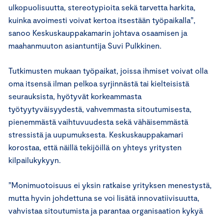
ulkopuolisuutta, stereotypioita sekä tarvetta harkita,
kuinka avoimesti voivat kertoa itsestään työpaikalla”,
sanoo Keskuskauppakamarin johtava osaamisen ja
maahanmuuton asiantuntija Suvi Pulkkinen.
Tutkimusten mukaan työpaikat, joissa ihmiset voivat olla
oma itsensä ilman pelkoa syrjinnästä tai kielteisistä
seurauksista, hyötyvät korkeammasta
työtyytyväisyydestä, vahvemmasta sitoutumisesta,
pienemmästä vaihtuvuudesta sekä vähäisemmästä
stressistä ja uupumuksesta. Keskuskauppakamari
korostaa, että näillä tekijöillä on yhteys yritysten
kilpailukykyyn.
”Monimuotoisuus ei yksin ratkaise yrityksen menestystä,
mutta hyvin johdettuna se voi lisätä innovatiivisuutta,
vahvistaa sitoutumista ja parantaa organisaation kykyä