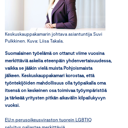
Keskuskauppakamarin johtava asiantuntija Suvi
Pulkkinen. Kuva: Liisa Takala.
Suomalainen työelämä on ottanut viime vuosina
merkittäviä askelia eteenpäin yhdenvertaisuudessa,
vaikka se jääkin vielä muista Pohjoismaista
jälkeen. Keskuskauppakamari korostaa, että
työntekijöiden mahdollisuus olla työpaikalla oma
itsensä on keskeinen osa toimivaa työympäristöä
ja tärkeää yritysten pitkän aikavälin kilpailukyvyn
vuoksi.
EU:n perusoikeusviraston tuorein LGBTIQ
selvitys
paljastaa merkittäviä