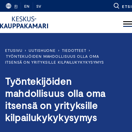
Skip
FI
EN
SV
ETSI
to
content
ETUSIVU
›
UUTISHUONE
›
TIEDOTTEET
›
TYÖNTEKIJÖIDEN MAHDOLLISUUS OLLA OMA
ITSENSÄ ON YRITYKSILLE KILPAILUKYKYKYSYMYS
Työntekijöiden
mahdollisuus olla oma
itsensä on yrityksille
kilpailukykykysymys