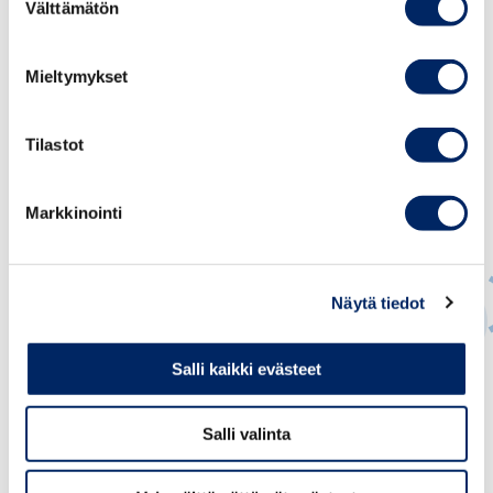
Välttämätön
valinta
Mieltymykset
Tilastot
Markkinointi
Näytä tiedot
Salli kaikki evästeet
Suvi Pulkkinen
JOHTAVA ASIANTUNTIJA, OSAAMINEN JA
Salli valinta
MAAHANMUUTTO
suvi.pulkkinen@chamber.fi