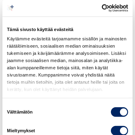
etukäteen.
Venekauppaa tehdään toisinaan myös veneillä, jotka on
ajettu karille. Tirkkonen toteaa, että hyvin tehtyä veneen
Tämä sivusto käyttää evästeitä
korjausta on usein vaikea havaita ulkopuolelta.
Käytämme evästeitä tarjoamamme sisällön ja mainosten
räätälöimiseen, sosiaalisen median ominaisuuksien
”Asiantuntija osaa etsiä veneen sisältä merkkejä
tukemiseen ja kävijämäärämme analysoimiseen. Lisäksi
korjauksesta. Veneen arvoa ei välttämättä alenna korjaus,
jaamme sosiaalisen median, mainosalan ja analytiikka-
joka on tehty ammattitaitoisesti. On toki mahdollista,
alan kumppaneillemme tietoja siitä, miten käytät
ettei korjauksia viedä loppuun sisätiloissa, joihin ei
sivustoamme. Kumppanimme voivat yhdistää näitä
normaalisti pääse. Kannattaa kääntyä asiantuntijan
tietoja muihin tietoihin, joita olet antanut heille tai joita on
puoleen, mikäli epäilet vaurioita”, sanoo Tirkkonen.
kerätty, kun olet käyttänyt heidän palvelujaan.
Muista huoltaa myös polttoainejärjestelmä
Suostumuksen
Välttämätön
valinta
Keväällä veneen huoltotoimenpiteisiin kuuluu akkujen
kunnon varmistaminen. Akkuja tulee myös ladata
Mieltymykset
tarvittaessa. Lisäksi polttoainejärjestelmän huoltaminen