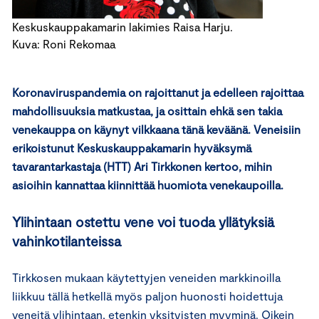
Keskuskauppakamarin lakimies Raisa Harju.
Kuva: Roni Rekomaa
Koronaviruspandemia on rajoittanut ja edelleen rajoittaa
mahdollisuuksia matkustaa, ja osittain ehkä sen takia
venekauppa on käynyt vilkkaana tänä keväänä. Veneisiin
erikoistunut Keskuskauppakamarin hyväksymä
tavarantarkastaja (HTT) Ari Tirkkonen kertoo, mihin
asioihin kannattaa kiinnittää huomiota venekaupoilla.
Ylihintaan ostettu vene voi tuoda yllätyksiä
vahinkotilanteissa
Tirkkosen mukaan käytettyjen veneiden markkinoilla
liikkuu tällä hetkellä myös paljon huonosti hoidettuja
veneitä ylihintaan, etenkin yksityisten myyminä. Oikein