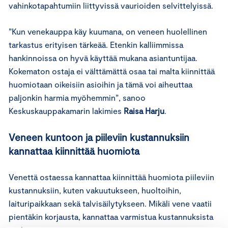
vahinkotapahtumiin liittyvissä vaurioiden selvittelyissä.
”Kun venekauppa käy kuumana, on veneen huolellinen
tarkastus erityisen tärkeää. Etenkin kalliimmissa
hankinnoissa on hyvä käyttää mukana asiantuntijaa.
Kokematon ostaja ei välttämättä osaa tai malta kiinnittää
huomiotaan oikeisiin asioihin ja tämä voi aiheuttaa
paljonkin harmia myöhemmin”, sanoo
Keskuskauppakamarin lakimies
Raisa Harju
.
Veneen kuntoon ja piileviin kustannuksiin
kannattaa kiinnittää huomiota
Venettä ostaessa kannattaa kiinnittää huomiota piileviin
kustannuksiin, kuten vakuutukseen, huoltoihin,
laituripaikkaan sekä talvisäilytykseen. Mikäli vene vaatii
pientäkin korjausta, kannattaa varmistua kustannuksista