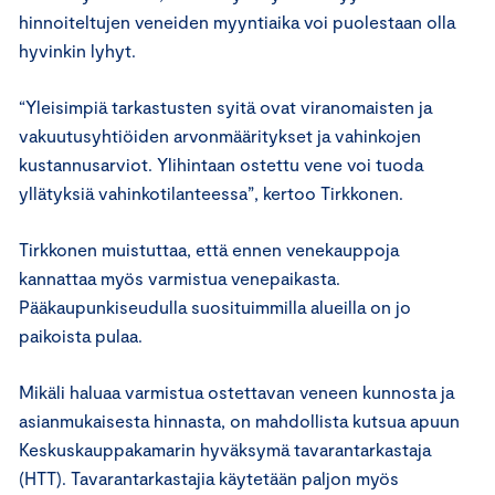
hinnoiteltujen veneiden myyntiaika voi puolestaan olla
hyvinkin lyhyt.
“Yleisimpiä tarkastusten syitä ovat viranomaisten ja
vakuutusyhtiöiden arvonmääritykset ja vahinkojen
kustannusarviot. Ylihintaan ostettu vene voi tuoda
yllätyksiä vahinkotilanteessa”, kertoo Tirkkonen.
Tirkkonen muistuttaa, että ennen venekauppoja
kannattaa myös varmistua venepaikasta.
Pääkaupunkiseudulla suosituimmilla alueilla on jo
paikoista pulaa.
Mikäli haluaa varmistua ostettavan veneen kunnosta ja
asianmukaisesta hinnasta, on mahdollista kutsua apuun
Keskuskauppakamarin hyväksymä tavarantarkastaja
(HTT). Tavarantarkastajia käytetään paljon myös