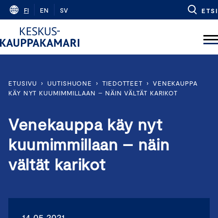
Skip
FI
EN
SV
ETSI
to
content
ETUSIVU
›
UUTISHUONE
›
TIEDOTTEET
›
VENEKAUPPA
KÄY NYT KUUMIMMILLAAN – NÄIN VÄLTÄT KARIKOT
Venekauppa käy nyt
kuumimmillaan – näin
vältät karikot
14.05.2021